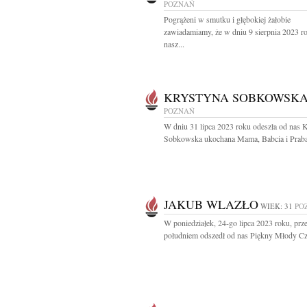
POZNAŃ
Pogrążeni w smutku i głębokiej żałobie
zawiadamiamy, że w dniu 9 sierpnia 2023 r
nasz...
KRYSTYNA SOBKOWSK
POZNAŃ
W dniu 31 lipca 2023 roku odeszła od nas 
Sobkowska ukochana Mama, Babcia i Prabab
JAKUB WLAZŁO
WIEK: 31
PO
W poniedziałek, 24-go lipca 2023 roku, prz
południem odszedł od nas Piękny Młody Cz