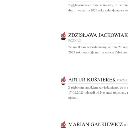
Z głębokim żalem zawiadamiamy, iż nad ra
dniu 1 września 2023 roku odeszła nasza ko
ZDZISŁAWA JACKOWIAK
POZNAŃ
Ze smutkiem zawiadamiamy, że dnia 21 sier
2023 roku opuściła nas na zawsze Zdzisława
ARTUR KUŚNIEREK
POZNA
Z głębokim smutkiem zawiadamiamy, że w 
17.08.2023 odszedł od Nas nasz ukochany 
ojciec...
MARIAN GAŁKIEWICZ
WI