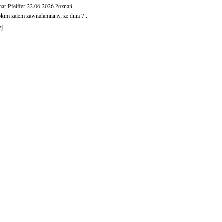
ar Pfeiffer
22.06.2026
Poznań
okim żalem zawiadamiamy, że dnia 7...
ej