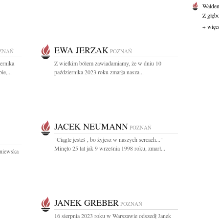
Waldem
Z głęb
+ więc
EWA JERZAK
ZNAŃ
POZNAŃ
ernika
Z wielkim bólem zawiadamiamy, że w dniu 10
ie,...
października 2023 roku zmarła nasza...
JACEK NEUMANN
POZNAŃ
"Ciągle jesteś , bo żyjesz w naszych sercach..."
Minęło 25 lat jak 9 września 1998 roku, zmarł...
rniewska
JANEK GREBER
POZNAŃ
16 sierpnia 2023 roku w Warszawie odszedł Janek