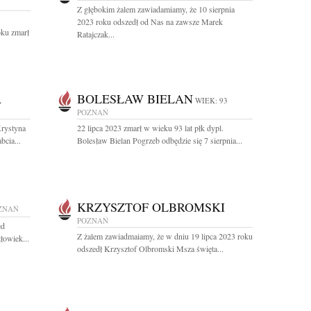
Z głębokim żalem zawiadamiamy, że 10 sierpnia
2023 roku odszedł od Nas na zawsze Marek
oku zmarł
Ratajczak...
A
BOLESŁAW BIELAN
WIEK: 93
POZNAŃ
Krystyna
22 lipca 2023 zmarł w wieku 93 lat płk dypl.
cia...
Bolesław Bielan Pogrzeb odbędzie się 7 sierpnia...
KRZYSZTOF OLBROMSKI
ZNAŃ
POZNAŃ
ed
Z żalem zawiadmaiamy, że w dniu 19 lipca 2023 roku
łowiek...
odszedł Krzysztof Olbromski Msza święta...