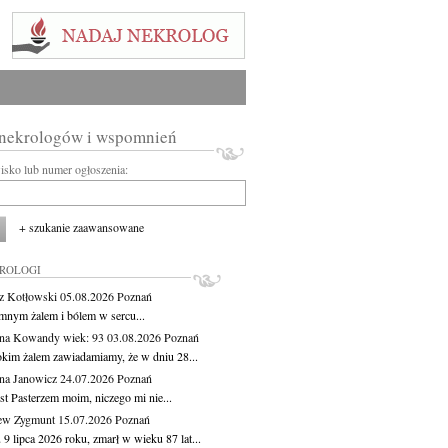
 nekrologów i wspomnień
wisko lub numer ogłoszenia:
+ szukanie zaawansowane
KROLOGI
z Kotłowski
05.08.2026
Poznań
mnym żalem i bólem w sercu...
yna Kowandy
wiek: 93
03.08.2026
Poznań
okim żalem zawiadamiamy, że w dniu 28...
na Janowicz
24.07.2026
Poznań
st Pasterzem moim, niczego mi nie...
ew Zygmunt
15.07.2026
Poznań
9 lipca 2026 roku, zmarł w wieku 87 lat...