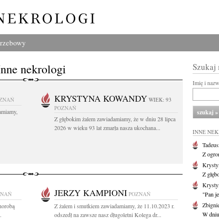
grzebowy
Inne nekrologi
Szukaj
Imię i naz
KRYSTYNA KOWANDY
ZNAŃ
WIEK: 93
POZNAŃ
amiamy,
Z głębokim żalem zawiadamiamy, że w dniu 28 lipca
2026 w wieku 93 lat zmarła nasza ukochana...
INNE NE
Tadeus
Z ogro
Kryst
Z głęb
Krysty
JERZY KAMPIONI
ZNAŃ
POZNAŃ
"Pan je
Zbigni
chorobą
Z żalem i smutkiem zawiadamiamy, że 11.10.2023 r.
W dniu 
.
odszedł na zawsze nasz długoletni Kolega dr...