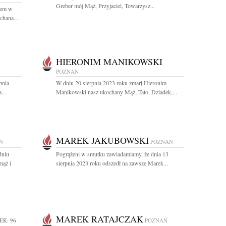
Greber mój Mąż, Przyjaciel, Towarzysz...
nem w
chana...
HIERONIM MANIKOWSKI
POZNAŃ
pnia
W dniu 20 sierpnia 2023 roku zmarł Hieronim
...
Manikowski nasz ukochany Mąż, Tato, Dziadek,...
MAREK JAKUBOWSKI
Ń
POZNAŃ
dniu
Pogrążeni w smutku zawiadamiamy, że dnia 13
mąż i
sierpnia 2023 roku odszedł na zawsze Marek...
MAREK RATAJCZAK
EK: 96
POZNAŃ