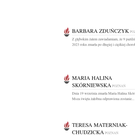
BARBARA ZDUŃCZYK
PO
Z głębokim żalem zawiadamiam, że 9 paździ
2023 roku zmarła po długiej i ciężkiej chorob
MARIA HALINA
SKÓRNIEWSKA
POZNAŃ
Dnia 19 września zmarła Maria Halina Skó
Msza święta żałobna odprawiona zostanie...
TERESA MATERNIAK-
CHUDZICKA
POZNAŃ