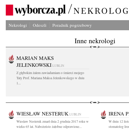
Nekrologi
Odeszli
Poradnik pogrzebowy
Inne nekrologi
MARIAN MAKS
JELENKOWSKI
LUBLIN
Z głębokim żalem zawiadamiam o śmierci mojego
Taty Prof. Mariana Maksa Jelenkowskego w dniu
1...
WIESŁAW NESTERUK
IRENA 
LUBLIN
Wiesław Nesteruk zmarł dnia 2 grudnia 2017 roku w
W dniu 12 list
wieku 65 lat. Nabożeństo żałobne odprawione...
stomatolog Ire