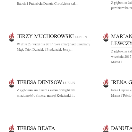
Z głębokim ża
Babcia i Prababcia Danuta Chrościcka z.d....
października 2
JERZY MUCHOROWSKI
MARIA
LUBLIN
LEWCZ
W dniu 23 września 2017 roku zmarł nasz ukochany
Mąż, Tato, Dziadek i Pradziadek Jerzy...
Z głębokim ża
września 2017
Mama i...
TERESA DENISOW
IRENA 
LUBLIN
Z głębokim smutkiem i żalem przyjęliśmy
Irena Gajewsk
wiadomość o śmierci naszej Koleżanki i...
Mama i Teściow
TERESA BEATA
DANUTA