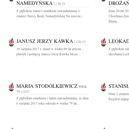
NAMEDYŃSKA
DROŻA
LUBLIN
Z głębokim żalem i smutkiem zawiadamiamy o
Dnia 20.08.20
śmierci Teresy Beaty Namedyńskiej Na zawsze...
Ukochana Żona
Maria...
JANUSZ JERZY KAWKA
LEOKAD
LUBLIN
19 sierpnia 2017 r. zmarł w wieku 60 lat artysta
Z głębokim ża
plastyk i pedagog Janusz Jerzy Kawka Msza...
ukochanej Leok
MARIA STODÓŁKIEWICZ
STANIS
WIEK:
79
ŁÓDŹ
Dnia 3 sierpni
Z głębokim smutkiem i żalem zawiadamiamy, że dnia
Piegdoń najlep
6 sierpnia 2017 roku odeszła w wieku 79 lat...