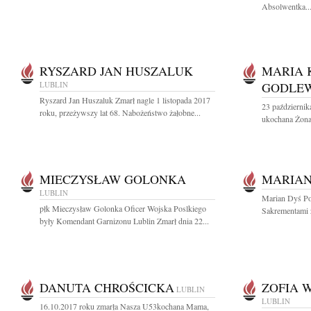
Absolwentka..
RYSZARD JAN HUSZALUK
MARIA 
LUBLIN
GODLE
Ryszard Jan Huszaluk Zmarł nagle 1 listopada 2017
23 październik
roku, przeżywszy lat 68. Nabożeństwo żałobne...
ukochana Żona
MIECZYSŁAW GOLONKA
MARIAN
LUBLIN
Marian Dyś Po 
płk Mieczysław Golonka Oficer Wojska Poslkiego
Sakrementami z
były Komendant Garnizonu Lublin Zmarł dnia 22...
DANUTA CHROŚCICKA
ZOFIA 
LUBLIN
LUBLIN
16.10.2017 roku zmarła Nasza U53kochana Mama,