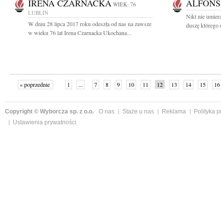
IRENA CZARNACKA
ALFONS
WIEK: 76
LUBLIN
Nikt nie umiera
W dniu 28 lipca 2017 roku odeszła od nas na zawsze
duszę którego 
w wieku 76 lat Irena Czarnacka Ukochana...
« poprzednie
1
...
7
8
9
10
11
12
13
14
15
16
Copyright © Wyborcza sp. z o.o.
O nas
Staże u nas
Reklama
Polityka 
Ustawienia prywatności