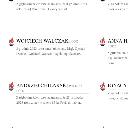
Z głębokim żalem zawiadamiamy, że 8 grudnia 2023
Z głębokim ża
roku zmarł Pan dr hab. Cezary Kinart...
roku odeszła m
WOJCIECH WALCZAK
ANNA H
ŁÓDŹ
ŁÓDŹ
3 grudnia 2023 roku zmarł ukochany Mąż, Ojciec i
5 grudnia 2023
Dziadek Wojciech Walczak Psycholog, działacz...
najukochańsza
domu...
ANDRZEJ CHILARSKI
IGNACY
WIEK: 83
ŁÓDŹ
Z głębokim ża
Z głębokim żalem zawiadamiamy, że 28 listopada
roku, po długie
2023 roku zmarł w wieku 83 lat Prof. dr hab. n....