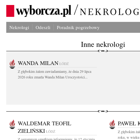
Nekrologi
Odeszli
Poradnik pogrzebowy
Inne nekrologi
WANDA MILAN
ŁÓDŹ
Z głębokim żalem zawiadamiamy, że dnia 29 lipca
2026 roku zmarła Wanda Milan Uroczystości...
WALDEMAR TEOFIL
PAWEŁ 
ZIELIŃSKI
ŁÓDŹ
Z głębokim ża
roku, w wieku 
Z ogromnym smutkiem informujemy, że 12 stycznia