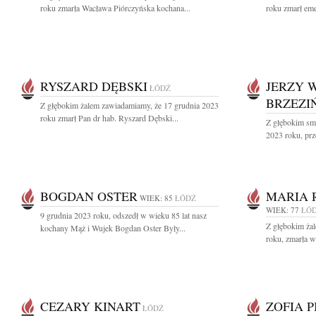
roku zmarła Wacława Piórczyńska kochana...
roku zmarł eme
RYSZARD DĘBSKI
JERZY 
ŁÓDŹ
BRZEZI
Z głębokim żalem zawiadamiamy, że 17 grudnia 2023
roku zmarł Pan dr hab. Ryszard Dębski...
Z głębokim sm
2023 roku, prz
BOGDAN OSTER
MARIA 
WIEK: 85
ŁÓDŹ
WIEK: 77
ŁÓ
9 grudnia 2023 roku, odszedł w wieku 85 lat nasz
Z głębokim ża
kochany Mąż i Wujek Bogdan Oster Były...
roku, zmarła w
CEZARY KINART
ZOFIA 
ŁÓDŹ