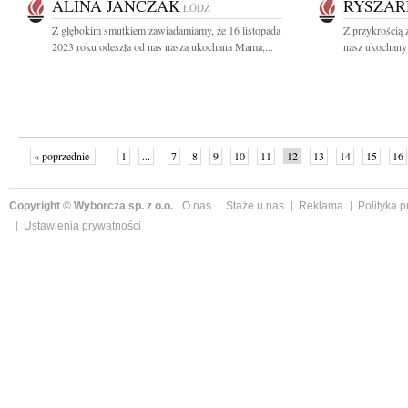
ALINA JANCZAK
RYSZAR
ŁÓDŹ
Z głębokim smutkiem zawiadamiamy, że 16 listopada
Z przykrością 
2023 roku odeszła od nas nasza ukochana Mama,...
nasz ukochany 
« poprzednie
1
...
7
8
9
10
11
12
13
14
15
16
Copyright © Wyborcza sp. z o.o.
O nas
Staże u nas
Reklama
Polityka 
Ustawienia prywatności