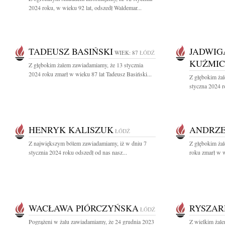
2024 roku, w wieku 92 lat, odszedł Waldemar...
TADEUSZ BASIŃSKI
JADWIG
WIEK: 87
ŁÓDŹ
KUŻMI
Z głębokim żalem zawiadamiamy, że 13 stycznia
2024 roku zmarł w wieku 87 lat Tadeusz Basiński...
Z głębokim ża
styczna 2024 
HENRYK KALISZUK
ANDRZE
ŁÓDŹ
Z największym bólem zawiadamiamy, iż w dniu 7
Z głębokim ża
stycznia 2024 roku odszedł od nas nasz...
roku zmarł w w
WACŁAWA PIÓRCZYŃSKA
RYSZAR
ŁÓDŹ
Pogrążeni w żalu zawiadamiamy, że 24 grudnia 2023
Z wielkim żal