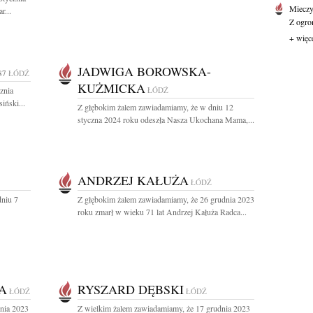
Mieczy
r...
Z ogro
+ więc
JADWIGA BOROWSKA-
87
ŁÓDŹ
KUŻMICKA
znia
ŁÓDŹ
iński...
Z głębokim żalem zawiadamiamy, że w dniu 12
styczna 2024 roku odeszła Nasza Ukochana Mama,...
ANDRZEJ KAŁUŻA
ŁÓDŹ
niu 7
Z głębokim żalem zawiadamiamy, że 26 grudnia 2023
roku zmarł w wieku 71 lat Andrzej Kałuża Radca...
A
RYSZARD DĘBSKI
ŁÓDŹ
ŁÓDŹ
dnia 2023
Z wielkim żalem zawiadamiamy, że 17 grudnia 2023