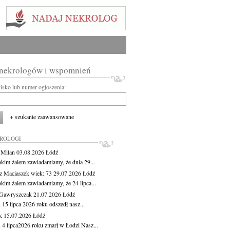
 nekrologów i wspomnień
wisko lub numer ogłoszenia:
+ szukanie zaawansowane
KROLOGI
 Milan
03.08.2026
Łódź
okim żalem zawiadamiamy, że dnia 29...
z Maciaszek
wiek: 73
29.07.2026
Łódź
okim żalem zawiadamiamy, że 24 lipca...
Gawryszczak
21.07.2026
Łódź
15 lipca 2026 roku odszedł nasz...
k
15.07.2026
Łódź
 4 lipca2026 roku zmarł w Łodzi Nasz...