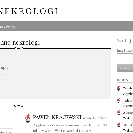
grzebowy
Inne nekrologi
Szukaj
Imię i naz
 lipca
...
INNE NE
Wanda
Z głęb
Tadeus
Z głęb
Adam 
PAWEŁ KRAJEWSKI
WIEK: 89
ŁÓDŹ
W dniu 
Jan Re
Z głębokim żalem zawiadamiamy, że 9 stycznia 2024
W dniu
roku, w wieku 89 lat odszedł od nas nasz...
stycznia