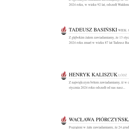
2024 roku, w wieku 92 lat, odszedł Waldema
TADEUSZ BASIŃSKI
WIEK: 
Z głębokim żalem zawiadamiamy, że 13 styc
2024 roku zmarł w wieku 87 lat Tadeusz Bas
HENRYK KALISZUK
ŁÓDŹ
Z największym bólem zawiadamiamy, iż w d
stycznia 2024 roku odszedł od nas nasz...
WACŁAWA PIÓRCZYŃSK
Pogrążeni w żalu zawiadamiamy, że 24 gru