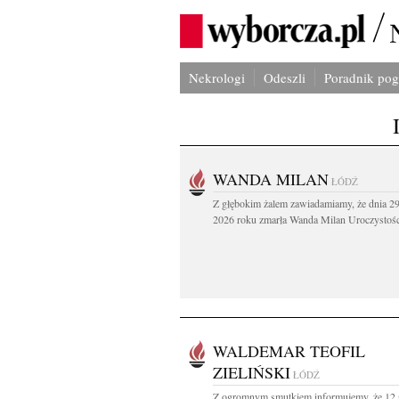
Nekrologi
Odeszli
Poradnik po
WANDA MILAN
ŁÓDŹ
Z głębokim żalem zawiadamiamy, że dnia 29
2026 roku zmarła Wanda Milan Uroczystości
WALDEMAR TEOFIL
ZIELIŃSKI
ŁÓDŹ
Z ogromnym smutkiem informujemy, że 12 