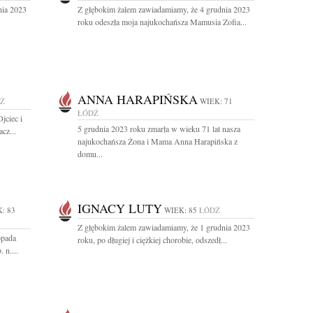
nia 2023
Z głębokim żalem zawiadamiamy, że 4 grudnia 2023
roku odeszła moja najukochańsza Mamusia Zofia...
ANNA HARAPIŃSKA
Ź
WIEK: 71
ŁÓDŹ
jciec i
5 grudnia 2023 roku zmarła w wieku 71 lat nasza
cz...
najukochańsza Żona i Mama Anna Harapińska z
domu...
IGNACY LUTY
: 83
WIEK: 85
ŁÓDŹ
Z głębokim żalem zawiadamiamy, że 1 grudnia 2023
opada
roku, po długiej i ciężkiej chorobie, odszedł...
 n....