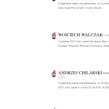
Z głębokim żalem zawiadamiamy, że 8 grud
roku zmarł Pan dr hab. Cezary Kinart...
WOJCIECH WALCZAK
ŁÓD
3 grudnia 2023 roku zmarł ukochany Mąż, O
Dziadek Wojciech Walczak Psycholog, działa
ANDRZEJ CHILARSKI
WIEK
ŁÓDŹ
Z głębokim żalem zawiadamiamy, że 28 list
2023 roku zmarł w wieku 83 lat Prof. dr hab.