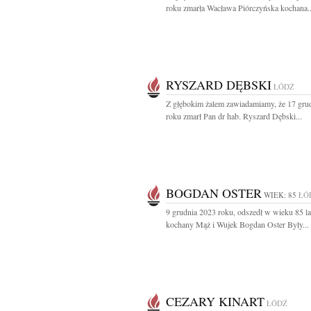
roku zmarła Wacława Piórczyńska kochana..
RYSZARD DĘBSKI
ŁÓDŹ
Z głębokim żalem zawiadamiamy, że 17 gru
roku zmarł Pan dr hab. Ryszard Dębski...
BOGDAN OSTER
WIEK: 85
ŁÓ
9 grudnia 2023 roku, odszedł w wieku 85 la
kochany Mąż i Wujek Bogdan Oster Były...
CEZARY KINART
ŁÓDŹ