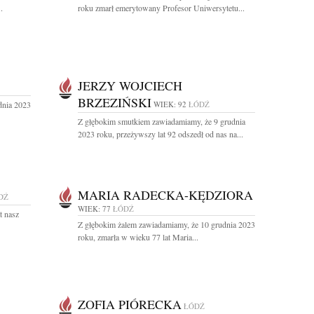
.
roku zmarł emerytowany Profesor Uniwersytetu...
JERZY WOJCIECH
BRZEZIŃSKI
dnia 2023
WIEK: 92
ŁÓDŹ
Z głębokim smutkiem zawiadamiamy, że 9 grudnia
2023 roku, przeżywszy lat 92 odszedł od nas na...
MARIA RADECKA-KĘDZIORA
DŹ
WIEK: 77
ŁÓDŹ
t nasz
Z głębokim żalem zawiadamiamy, że 10 grudnia 2023
roku, zmarła w wieku 77 lat Maria...
ZOFIA PIÓRECKA
ŁÓDŹ