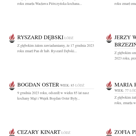
roku zmarła Wacława Piórczyńska kochana...
roku zmarł eme
RYSZARD DĘBSKI
JERZY 
ŁÓDŹ
BRZEZI
Z głębokim żalem zawiadamiamy, że 17 grudnia 2023
roku zmarł Pan dr hab. Ryszard Dębski...
Z głębokim sm
2023 roku, prz
BOGDAN OSTER
MARIA 
WIEK: 85
ŁÓDŹ
WIEK: 77
ŁÓ
9 grudnia 2023 roku, odszedł w wieku 85 lat nasz
Z głębokim ża
kochany Mąż i Wujek Bogdan Oster Były...
roku, zmarła w
CEZARY KINART
ZOFIA 
ŁÓDŹ