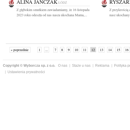
ALINA JANCZAK
RYSZAR
ŁÓDŹ
Z głębokim smutkiem zawiadamiamy, że 16 listopada
Z przykrością 
2023 roku odeszła od nas nasza ukochana Mama,...
nasz ukochany 
« poprzednie
1
...
7
8
9
10
11
12
13
14
15
16
Copyright © Wyborcza sp. z o.o.
O nas
Staże u nas
Reklama
Polityka 
Ustawienia prywatności