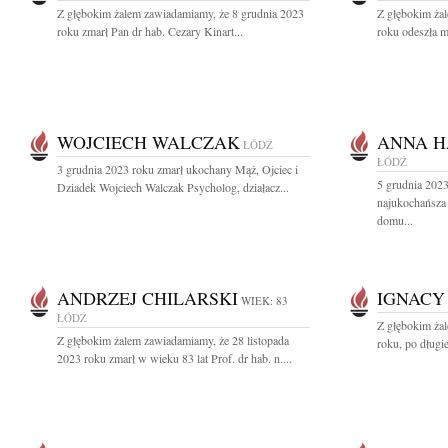
Z głębokim żalem zawiadamiamy, że 8 grudnia 2023
Z głębokim ża
roku zmarł Pan dr hab. Cezary Kinart...
roku odeszła m
WOJCIECH WALCZAK
ANNA H
ŁÓDŹ
ŁÓDŹ
3 grudnia 2023 roku zmarł ukochany Mąż, Ojciec i
5 grudnia 2023
Dziadek Wojciech Walczak Psycholog, działacz...
najukochańsza
domu...
ANDRZEJ CHILARSKI
IGNACY
WIEK: 83
ŁÓDŹ
Z głębokim ża
Z głębokim żalem zawiadamiamy, że 28 listopada
roku, po długie
2023 roku zmarł w wieku 83 lat Prof. dr hab. n....