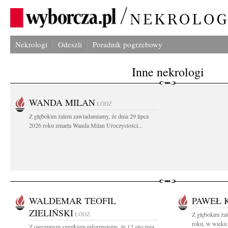
Nekrologi
Odeszli
Poradnik pogrzebowy
Inne nekrologi
WANDA MILAN
ŁÓDŹ
Z głębokim żalem zawiadamiamy, że dnia 29 lipca
2026 roku zmarła Wanda Milan Uroczystości...
WALDEMAR TEOFIL
PAWEŁ 
ZIELIŃSKI
ŁÓDŹ
Z głębokim ża
roku, w wieku 
Z ogromnym smutkiem informujemy, że 12 stycznia