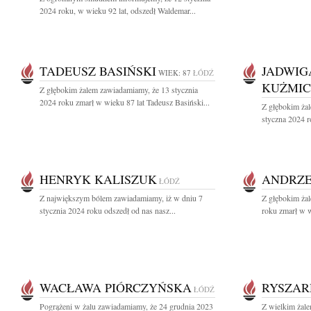
2024 roku, w wieku 92 lat, odszedł Waldemar...
TADEUSZ BASIŃSKI
JADWIG
WIEK: 87
ŁÓDŹ
KUŻMI
Z głębokim żalem zawiadamiamy, że 13 stycznia
2024 roku zmarł w wieku 87 lat Tadeusz Basiński...
Z głębokim ża
styczna 2024 
HENRYK KALISZUK
ANDRZE
ŁÓDŹ
Z największym bólem zawiadamiamy, iż w dniu 7
Z głębokim ża
stycznia 2024 roku odszedł od nas nasz...
roku zmarł w w
WACŁAWA PIÓRCZYŃSKA
RYSZAR
ŁÓDŹ
Pogrążeni w żalu zawiadamiamy, że 24 grudnia 2023
Z wielkim żal