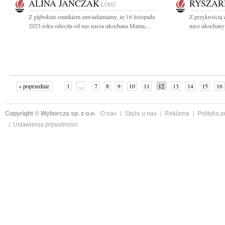
ALINA JANCZAK
RYSZAR
ŁÓDŹ
Z głębokim smutkiem zawiadamiamy, że 16 listopada
Z przykrością 
2023 roku odeszła od nas nasza ukochana Mama,...
nasz ukochany 
« poprzednie
1
...
7
8
9
10
11
12
13
14
15
16
Copyright © Wyborcza sp. z o.o.
O nas
Staże u nas
Reklama
Polityka 
Ustawienia prywatności