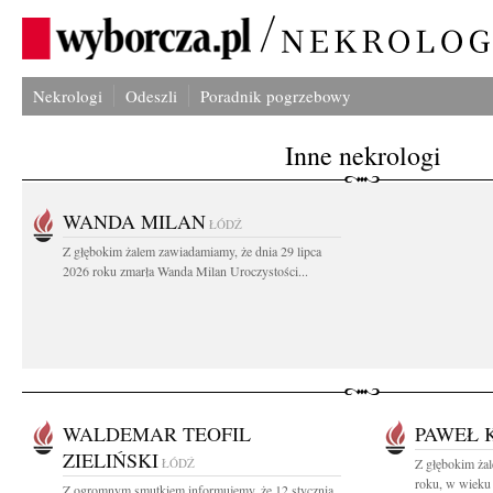
Nekrologi
Odeszli
Poradnik pogrzebowy
Inne nekrologi
WANDA MILAN
ŁÓDŹ
Z głębokim żalem zawiadamiamy, że dnia 29 lipca
2026 roku zmarła Wanda Milan Uroczystości...
WALDEMAR TEOFIL
PAWEŁ 
ZIELIŃSKI
ŁÓDŹ
Z głębokim ża
roku, w wieku 
Z ogromnym smutkiem informujemy, że 12 stycznia