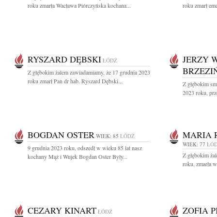
roku zmarła Wacława Piórczyńska kochana...
roku zmarł eme
RYSZARD DĘBSKI
JERZY 
ŁÓDŹ
BRZEZI
Z głębokim żalem zawiadamiamy, że 17 grudnia 2023
roku zmarł Pan dr hab. Ryszard Dębski...
Z głębokim sm
2023 roku, prz
BOGDAN OSTER
MARIA 
WIEK: 85
ŁÓDŹ
WIEK: 77
ŁÓ
9 grudnia 2023 roku, odszedł w wieku 85 lat nasz
Z głębokim ża
kochany Mąż i Wujek Bogdan Oster Były...
roku, zmarła w
CEZARY KINART
ZOFIA 
ŁÓDŹ