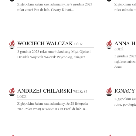
Z głębokim żalem zawiadamiamy, że 8 grudnia 2023
Z głębokim ża
roku zmarł Pan dr hab. Cezary Kinart...
roku odeszła m
WOJCIECH WALCZAK
ANNA H
ŁÓDŹ
ŁÓDŹ
3 grudnia 2023 roku zmarł ukochany Mąż, Ojciec i
5 grudnia 2023
Dziadek Wojciech Walczak Psycholog, działacz...
najukochańsza
domu...
ANDRZEJ CHILARSKI
IGNACY
WIEK: 83
ŁÓDŹ
Z głębokim ża
Z głębokim żalem zawiadamiamy, że 28 listopada
roku, po długie
2023 roku zmarł w wieku 83 lat Prof. dr hab. n....