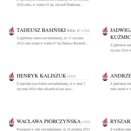
2024 roku, w wieku 92 lat, odszedł Waldemar...
TADEUSZ BASIŃSKI
JADWIG
WIEK: 87
ŁÓDŹ
KUŻMI
Z głębokim żalem zawiadamiamy, że 13 stycznia
2024 roku zmarł w wieku 87 lat Tadeusz Basiński...
Z głębokim ża
styczna 2024 
HENRYK KALISZUK
ANDRZE
ŁÓDŹ
Z największym bólem zawiadamiamy, iż w dniu 7
Z głębokim ża
stycznia 2024 roku odszedł od nas nasz...
roku zmarł w w
WACŁAWA PIÓRCZYŃSKA
RYSZAR
ŁÓDŹ
Pogrążeni w żalu zawiadamiamy, że 24 grudnia 2023
Z wielkim żal