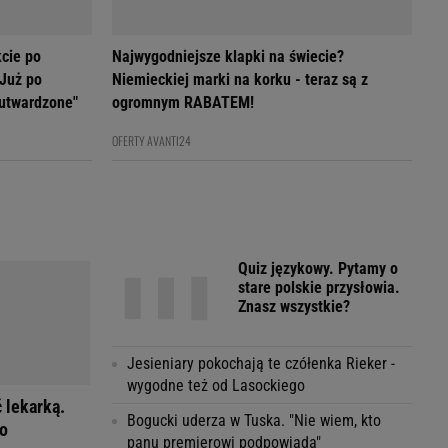
cie po
Najwygodniejsze klapki na świecie?
 Już po
Niemieckiej marki na korku - teraz są z
 utwardzone"
ogromnym RABATEM!
OFERTY AVANTI24
Quiz językowy. Pytamy o
stare polskie przysłowia.
Znasz wszystkie?
Jesieniary pokochają te czółenka Rieker -
wygodne też od Lasockiego
ć lekarką.
Bogucki uderza w Tuska. "Nie wiem, kto
ko
panu premierowi podpowiada"