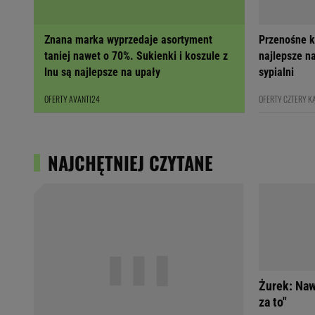
Znana marka wyprzedaje asortyment
Przenośne k
taniej nawet o 70%. Sukienki i koszule z
najlepsze na
lnu są najlepsze na upały
sypialni
OFERTY AVANTI24
OFERTY CZTERY K
NAJCHĘTNIEJ CZYTANE
Żurek: Naw
za to"