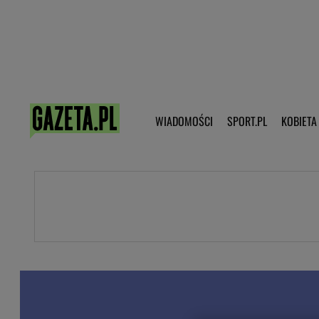
Poczta - Logowanie
Pobierz 
WIADOMOŚCI
SPORT.PL
KOBIETA
DZIECKO
KOBIETA
KULTURA
NEX
WIADOMOŚCI
SPORT
G.PL
Skoki narciarskie
Haps.pl
Ekstraklasa
Wiadomości ze świata
Bundesliga
Sport wiadomości
Liga Mistrzów
Horoskop
Liga Europy
Papież Franiszek
Koszykówka