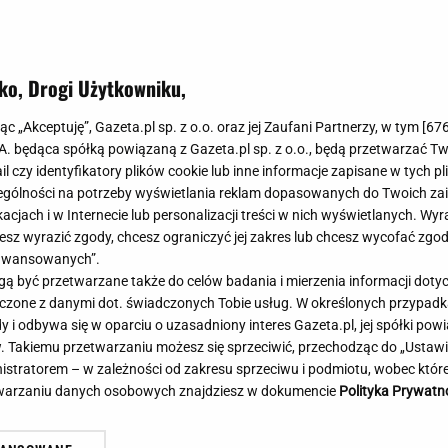
Meghan Markle
Krzesełka do ka
Magda Gessler
Łóżka dla dzieci
Barbara Kurdej-Szatan
Foteliki samoc
ko, Drogi Użytkowniku,
Księżna Kate
Przepisy
Porady
Jak zrobić?
jąc „Akceptuję”, Gazeta.pl sp. z o.o. oraz jej Zaufani Partnerzy, w tym [
67
.A. będąca spółką powiązaną z Gazeta.pl sp. z o.o., będą przetwarzać T
Na czasie
Grzyby
ail czy identyfikatory plików cookie lub inne informacje zapisane w tych p
Memy
Koronawirus
gólności na potrzeby wyświetlania reklam dopasowanych do Twoich zain
Radio Zet
Porady - Zdrowi
acjach i w Internecie lub personalizacji treści w nich wyświetlanych. Wyr
Radio Pogoda
Sukienki jeanso
cesz wyrazić zgody, chcesz ograniczyć jej zakres lub chcesz wycofać zgo
Radio internetowe
Torebki worki
aawansowanych”.
 być przetwarzane także do celów badania i mierzenia informacji dot
Rock Radio
Życzenia
 łączone z danymi dot. świadczonych Tobie usług. W określonych przypad
Złote Przeboje
Życzenia urodz
i odbywa się w oparciu o uzasadniony interes Gazeta.pl, jej spółki powi
Chillizet - radio internetowe
Życzenia imien
. Takiemu przetwarzaniu możesz się sprzeciwić, przechodząc do „Ust
Podcasty
Newsy, plotki - 
nistratorem – w zależności od zakresu sprzeciwu i podmiotu, wobec które
E-booki - Audiobooki
Lifestyle
etwarzaniu danych osobowych znajdziesz w dokumencie
Polityka Prywatn
Planeta.pl
Co obejrzeć