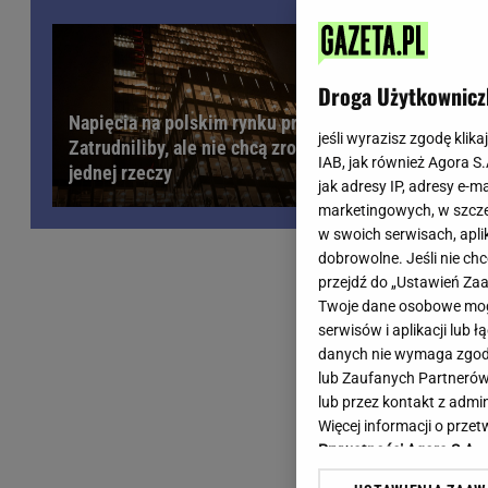
Wiadomości z Polski
Tenis
Plotki na topie
Sporty Walki
Niedziela handlowa
Siatkówka
Droga Użytkownicz
Informacje na bieżąco
PlusLiga
Napięcia na polskim rynku pracy.
Metro Warszawa
Lekkoatletyka
jeśli wyrazisz zgodę klika
Zatrudniliby, ale nie chcą zrobić
IAB, jak również Agora S
Duży Format
Kolarstwo
jednej rzeczy
jak adresy IP, adresy e-m
Pogoda Warszawa
Bieganie
marketingowych, w szcze
Pogoda Kraków
Trening - ćwiczenia
w swoich serwisach, aplik
Pogoda Gdańsk
Ćwiczenia
dobrowolne. Jeśli nie ch
Pogoda Poznań
Dieta - Odżywianie
przejdź do „Ustawień Z
Twoje dane osobowe mogą
Pogoda Wrocław
Jak schudnąć?
serwisów i aplikacji lub
Gazeta na X
Sport - Fitness
danych nie wymaga zgody 
Fitness
lub Zaufanych Partnerów
F1 - Formuła 1
lub przez kontakt z admi
Więcej informacji o prz
Prywatności Agora S.A.