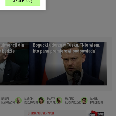
AKCEPTUJĘ
l sp. z o.o., jej
Zielona Góra
ić swoje preferencje
arzania danych poprzez
MAGAZYNY
ych”. Zmiana ustawień
syny
Kuchnia
a
Wysokie Obcasy
ach:
y
 celów identyfikacji.
subwencji dla
Bogucki uderza w Tuska. "Nie wiem,
omiar reklam i treści,
rynarka
e będzie
kto panu premierowi podpowiada"
enka za 29zł
zula
 wide
y
to
DANIEL
MARCIN
MARTA
MACIEK
JAKUB
kim obcasie
MAIKOWSKI
KOZŁOWSKI
NOWAK
KUCHARCZYK
BALCERSKI
OFERTA SUBSKRYPCJI