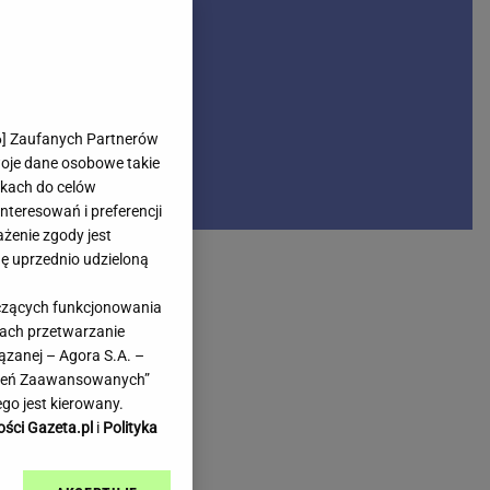
rmienia
Gliwice
Kielce
hodowe
Kraków
Lublin
Łódź
6
] Zaufanych Partnerów
woje dane osobowe takie
Olsztyn
likach do celów
Opole
teresowań i preferencji
e
Płock
ażenie zgody jest
we
Poznań
dę uprzednio udzieloną
Radom
yczących funkcjonowania
Rzeszów
kach przetwarzanie
inowe
Sosnowiec
ązanej – Agora S.A. –
inowe
Szczecin
awień Zaawansowanych”
Melo Radio
Toruń
go jest kierowany.
Trójmiasto
ości Gazeta.pl
i
Polityka
Warszawa
Wrocław