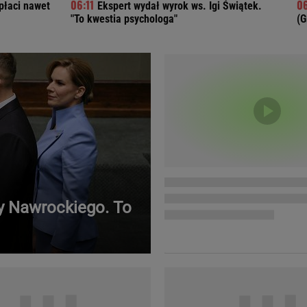
płaci nawet
Ekspert wydał wyrok ws. Igi Świątek.
Telewizor LG O
"To kwestia psychologa"
(G
ry Nawrockiego. To
Doda
Kalkulator Poro
Magda Gessler
Kalendarz dni p
Agnieszka Woźniak-Starak
Kalendarz ciąży