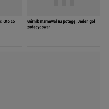
Przetargi
Licytacje komornicze
Komputery Forum
Alkomat online
. Oto co
Górnik marnował na potęgę. Jeden gol
Kalkulator opłacalności LPG
zadecydował
Przelicznik cm na cale i stopy
Kalkulator momentu obrotowego
Kalkulator mocy
Kalkulator zużycia paliwa
Kalkulator rozmiaru opon
Przelicznik mile na kilometry