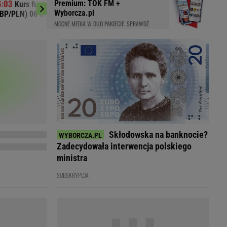
Premium: TOK FM +
Kurs funta brytyjskiego do złotego
Kurs dolara 
LED
Wyborcza.pl
BP/PLN) 06 sierpnia 2026
sierpnia 2026
MOCNE MEDIA W DUO PAKIECIE. SPRAWDŹ
Skłodowska na banknocie?
Zadecydowała interwencja polskiego
ministra
SUBSKRYPCJA
du
Rodzina
łodnych
Wakacje
Sennik