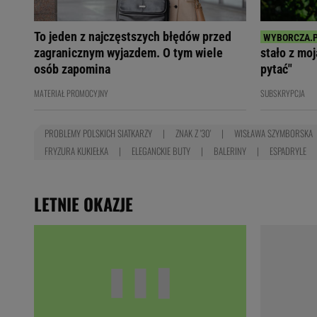
To jeden z najczęstszych błędów przed
zagranicznym wyjazdem. O tym wiele
stało z mo
osób zapomina
pytać"
MATERIAŁ PROMOCYJNY
SUBSKRYPCJA
PROBLEMY POLSKICH SIATKARZY
ZNAK Z '30'
WISŁAWA SZYMBORSKA
FRYZURA KUKIEŁKA
ELEGANCKIE BUTY
BALERINY
ESPADRYLE
LETNIE OKAZJE