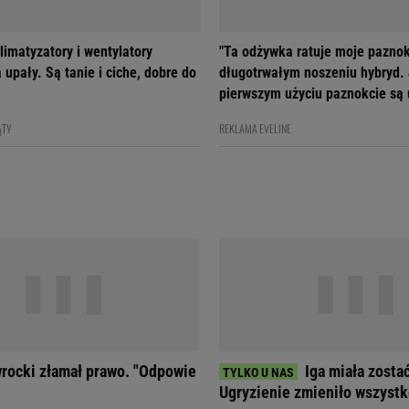
limatyzatory i wentylatory
"Ta odżywka ratuje moje paznok
 upały. Są tanie i ciche, dobre do
długotrwałym noszeniu hybryd.
pierwszym użyciu paznokcie są
ĄTY
REKLAMA EVELINE
rocki złamał prawo. "Odpowie
Iga miała zosta
Ugryzienie zmieniło wszyst