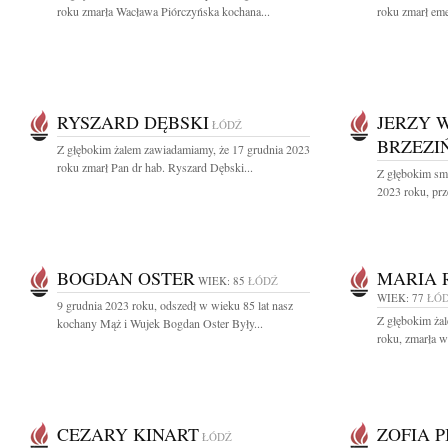
roku zmarła Wacława Piórczyńska kochana...
roku zmarł eme
RYSZARD DĘBSKI
JERZY 
ŁÓDŹ
BRZEZI
Z głębokim żalem zawiadamiamy, że 17 grudnia 2023
roku zmarł Pan dr hab. Ryszard Dębski...
Z głębokim sm
2023 roku, prz
BOGDAN OSTER
MARIA 
WIEK: 85
ŁÓDŹ
WIEK: 77
ŁÓ
9 grudnia 2023 roku, odszedł w wieku 85 lat nasz
Z głębokim ża
kochany Mąż i Wujek Bogdan Oster Były...
roku, zmarła w
CEZARY KINART
ZOFIA 
ŁÓDŹ