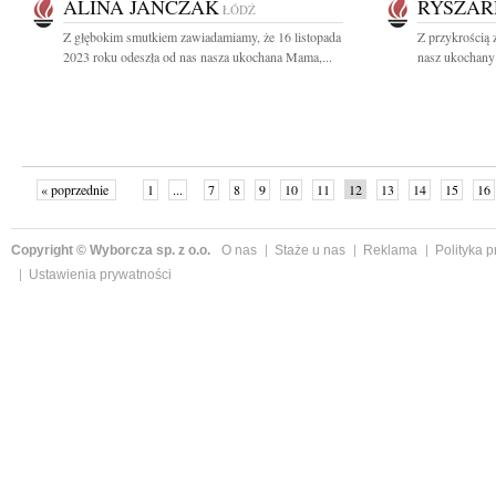
ALINA JANCZAK
RYSZAR
ŁÓDŹ
Z głębokim smutkiem zawiadamiamy, że 16 listopada
Z przykrością 
2023 roku odeszła od nas nasza ukochana Mama,...
nasz ukochany 
« poprzednie
1
...
7
8
9
10
11
12
13
14
15
16
Copyright © Wyborcza sp. z o.o.
O nas
Staże u nas
Reklama
Polityka 
Ustawienia prywatności