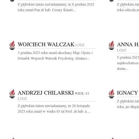
Z głębokim żalem zawiadamiamy, że 8 grudnia 2023
Z głębokim ża
roku zmarł Pan dr hab. Cezary Kinart...
roku odeszła m
WOJCIECH WALCZAK
ANNA H
ŁÓDŹ
ŁÓDŹ
3 grudnia 2023 roku zmarł ukochany Mąż, Ojciec i
5 grudnia 2023
Dziadek Wojciech Walczak Psycholog, działacz...
najukochańsza
domu...
ANDRZEJ CHILARSKI
IGNACY
WIEK: 83
ŁÓDŹ
Z głębokim ża
Z głębokim żalem zawiadamiamy, że 28 listopada
roku, po długie
2023 roku zmarł w wieku 83 lat Prof. dr hab. n....