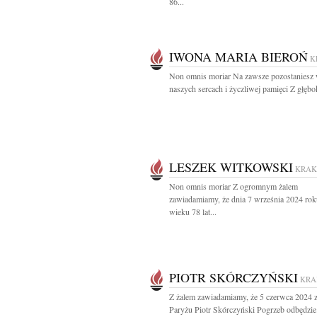
86...
IWONA MARIA BIEROŃ
K
Non omnis moriar Na zawsze pozostaniesz
naszych sercach i życzliwej pamięci Z głębo
LESZEK WITKOWSKI
KRA
Non omnis moriar Z ogromnym żalem
zawiadamiamy, że dnia 7 września 2024 rok
wieku 78 lat...
PIOTR SKÓRCZYŃSKI
KR
Z żalem zawiadamiamy, że 5 czerwca 2024 
Paryżu Piotr Skórczyński Pogrzeb odbędzie.