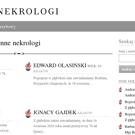
grzebowy
Inne nekrologi
Szukaj
Imię i naz
EDWARD OLASIŃSKI
WIEK: 84
KRAKÓW
t 78,
Pogrążeni w głębokim żalu zawiadamiamy Rodzinę,
INNE NE
Przyjaciół i Znajomych, że 18 września...
Andrze
Andrzej
Bogus
Z głęb
I
IGNACY GAJDEK
KRAKÓW
Bogus
Z głęb
Z głębokim żalem zawiadamiamy, że dnia 16
eśnia
września 2024 roku zmarł przeżywszy 76 lat
Barbar
żywszy
Ignacy...
Mgr Ba