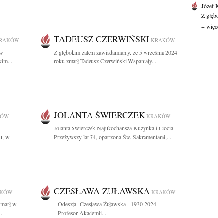
Józef 
Z głęb
+ więc
TADEUSZ CZERWIŃSKI
RAKÓW
KRAKÓW
 w
Z głębokim żalem zawiadamiamy, że 5 września 2024
kim...
roku zmarł Tadeusz Czerwiński Wspaniały...
JOLANTA ŚWIERCZEK
KÓW
KRAKÓW
Jolanta Świerczek Najukochańsza Kuzynka i Ciocia
u, w
Przeżywszy lat 74, opatrzona Św. Sakramentami,...
CZESŁAWA ZUŁAWSKA
AKÓW
KRAKÓW
zmarł w
Odeszła Czesława Żuławska 1930-2024
..
Profesor Akademii...