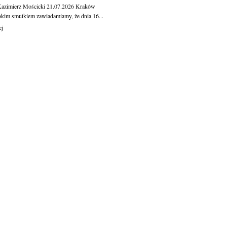
Kazimierz Mościcki
21.07.2026
Kraków
okim smutkiem zawiadamiamy, że dnia 16...
ej