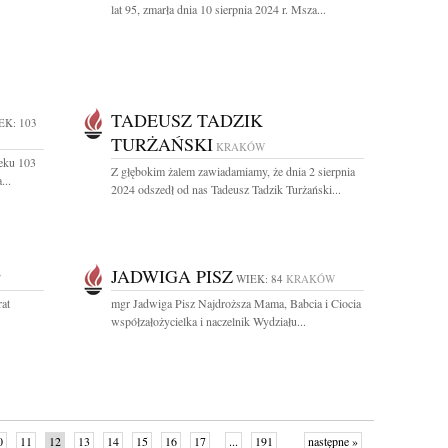
lat 95, zmarła dnia 10 sierpnia 2024 r. Msza...
TADEUSZ TADZIK
EK: 103
TURŻAŃSKI
KRAKÓW
ieku 103
Z głębokim żalem zawiadamiamy, że dnia 2 sierpnia
...
2024 odszedł od nas Tadeusz Tadzik Turżański...
JADWIGA PISZ
W
WIEK: 84
KRAKÓW
rat
mgr Jadwiga Pisz Najdroższa Mama, Babcia i Ciocia
współzałożycielka i naczelnik Wydziału...
0
11
12
13
14
15
16
17
...
191
następne »