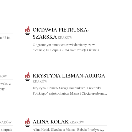
OKTAWIA PIETRUSKA-
SZARSKA
u 67 lat
KRAKÓW
Z ogromnym smutkiem zawiadamiamy, że w
niedzielę 18 sierpnia 2024 roku zmarła Oktawia...
KRYSTYNA LIBMAN-AURIGA
KÓW
KRAKÓW
 walce z
Krystyna Libman-Auriga dziennikarz "Dziennika
ły...
Polskiego" najukochańsza Mama i Ciocia urodzona...
ALINA KOLAK
RAKÓW
KRAKÓW
 sierpnia
Alina Kolak Ukochana Mama i Babcia Przeżywszy