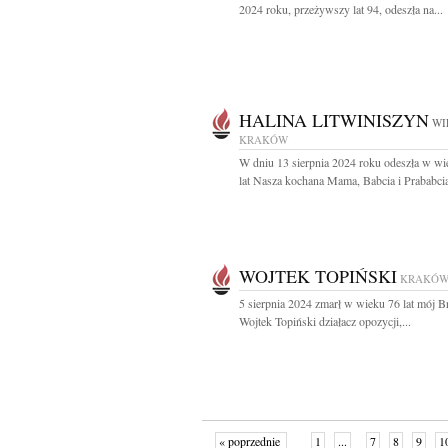
2024 roku, przeżywszy lat 94, odeszła na...
HALINA LITWINISZYN
WI
KRAKÓW
W dniu 13 sierpnia 2024 roku odeszła w w
lat Nasza kochana Mama, Babcia i Prababcia
WOJTEK TOPIŃSKI
KRAKÓ
5 sierpnia 2024 zmarł w wieku 76 lat mój B
Wojtek Topiński działacz opozycji,...
« poprzednie
1
...
7
8
9
1