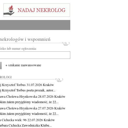
 nekrologów i wspomnień
wisko lub numer ogłoszenia:
+ szukanie zaawansowane
KROLOGI
j Krzysztof Torbus
31.07.2026
Kraków
 Krzysztof Torbus poeta prozaik, autor...
ława Cholewa-Hrynkowska
28.07.2026
Kraków
okim żalem przyjęliśmy wiadomość, że 22...
ława Cholewa-Hrynkowska
27.07.2026
Kraków
okim żalem przyjęliśmy wiadomość, że 22...
a Cichecka
wiek: 96
22.07.2026
Kraków
rbara Cichecka Zawodniczka Klubu...