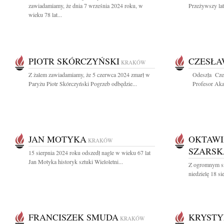
zawiadamiamy, że dnia 7 września 2024 roku, w
Przeżywszy lat
wieku 78 lat...
PIOTR SKÓRCZYŃSKI
CZESŁA
KRAKÓW
Z żalem zawiadamiamy, że 5 czerwca 2024 zmarł w
Odeszła Cze
Paryżu Piotr Skórczyński Pogrzeb odbędzie...
Profesor Akad
JAN MOTYKA
OKTAWI
KRAKÓW
SZARSK
15 sierpnia 2024 roku odszedł nagle w wieku 67 lat
Jan Motyka historyk sztuki Wieloletni...
Z ogromnym s
niedzielę 18 s
FRANCISZEK SMUDA
KRYSTY
KRAKÓW