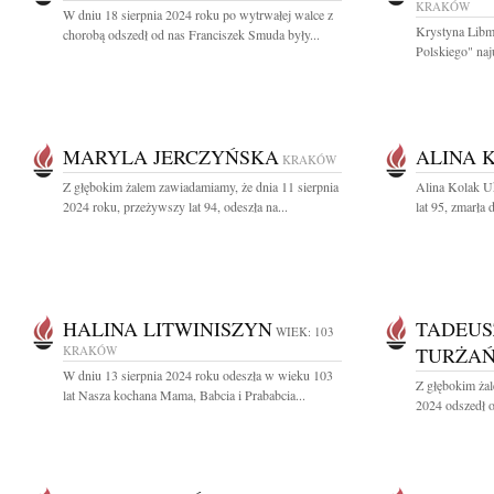
KRAKÓW
W dniu 18 sierpnia 2024 roku po wytrwałej walce z
Krystyna Libm
chorobą odszedł od nas Franciszek Smuda były...
Polskiego" naj
MARYLA JERCZYŃSKA
ALINA 
KRAKÓW
Z głębokim żalem zawiadamiamy, że dnia 11 sierpnia
Alina Kolak U
2024 roku, przeżywszy lat 94, odeszła na...
lat 95, zmarła 
HALINA LITWINISZYN
TADEUS
WIEK: 103
KRAKÓW
TURŻAŃ
W dniu 13 sierpnia 2024 roku odeszła w wieku 103
Z głębokim żal
lat Nasza kochana Mama, Babcia i Prababcia...
2024 odszedł o