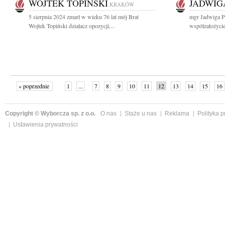
WOJTEK TOPIŃSKI
JADWIG
KRAKÓW
5 sierpnia 2024 zmarł w wieku 76 lat mój Brat
mgr Jadwiga P
Wojtek Topiński działacz opozycji,...
współzałożycie
« poprzednie
1
...
7
8
9
10
11
12
13
14
15
16
Copyright © Wyborcza sp. z o.o.
O nas
Staże u nas
Reklama
Polityka 
Ustawienia prywatności