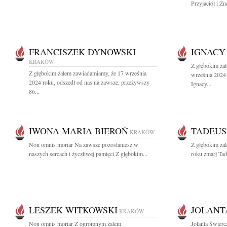
Przyjaciół i Zn
FRANCISZEK DYNOWSKI
IGNACY
KRAKÓW
Z głębokim ża
Z głębokim żalem zawiadamiamy, że 17 września
września 2024 
2024 roku, odszedł od nas na zawsze, przeżywszy
Ignacy...
86...
IWONA MARIA BIEROŃ
TADEUS
KRAKÓW
Non omnis moriar Na zawsze pozostaniesz w
Z głębokim ża
naszych sercach i życzliwej pamięci Z głębokim...
roku zmarł Tad
LESZEK WITKOWSKI
JOLANT
KRAKÓW
Non omnis moriar Z ogromnym żalem
Jolanta Świer