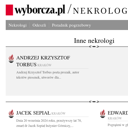
Nekrologi
Odeszli
Poradnik pogrzebowy
Inne nekrologi
ANDRZEJ KRZYSZTOF
TORBUS
KRAKÓW
Andrzej Krzysztof Torbus poeta prozaik, autor
tekstów piosenek, utworów dla...
JACEK SEPIAŁ
EDWARD
KRAKÓW
KRAKÓW
Dnia 20 września 2024 roku, przeżywszy lat 78,
Pogrążeni w g
zmarł dr Jacek Sepiał Inżynier Górniczy,...