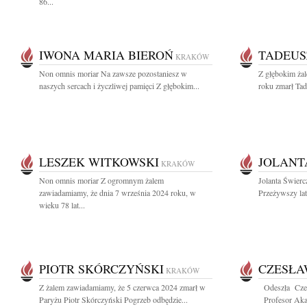
86...
IWONA MARIA BIEROŃ
TADEUS
KRAKÓW
Non omnis moriar Na zawsze pozostaniesz w
Z głębokim ża
naszych sercach i życzliwej pamięci Z głębokim...
roku zmarł Tad
LESZEK WITKOWSKI
JOLANT
KRAKÓW
Non omnis moriar Z ogromnym żalem
Jolanta Świer
zawiadamiamy, że dnia 7 września 2024 roku, w
Przeżywszy lat
wieku 78 lat...
PIOTR SKÓRCZYŃSKI
CZESŁA
KRAKÓW
Z żalem zawiadamiamy, że 5 czerwca 2024 zmarł w
Odeszła Cze
Paryżu Piotr Skórczyński Pogrzeb odbędzie...
Profesor Akad