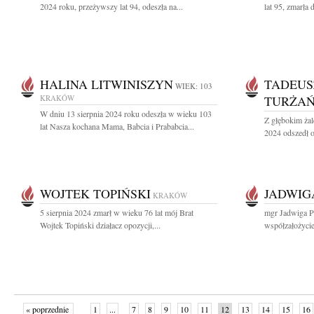
2024 roku, przeżywszy lat 94, odeszła na...
lat 95, zmarła 
HALINA LITWINISZYN
TADEUS
WIEK: 103
KRAKÓW
TURŻAŃ
W dniu 13 sierpnia 2024 roku odeszła w wieku 103
Z głębokim żal
lat Nasza kochana Mama, Babcia i Prababcia...
2024 odszedł o
WOJTEK TOPIŃSKI
JADWIG
KRAKÓW
5 sierpnia 2024 zmarł w wieku 76 lat mój Brat
mgr Jadwiga P
Wojtek Topiński działacz opozycji,...
współzałożycie
« poprzednie
1
...
7
8
9
10
11
12
13
14
15
16