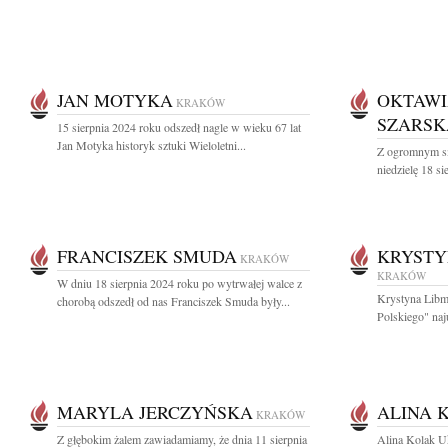
JAN MOTYKA
OKTAWI
KRAKÓW
SZARSK
15 sierpnia 2024 roku odszedł nagle w wieku 67 lat
Jan Motyka historyk sztuki Wieloletni...
Z ogromnym s
niedzielę 18 s
FRANCISZEK SMUDA
KRYSTY
KRAKÓW
KRAKÓW
W dniu 18 sierpnia 2024 roku po wytrwałej walce z
Krystyna Libm
chorobą odszedł od nas Franciszek Smuda były...
Polskiego" naj
MARYLA JERCZYŃSKA
ALINA 
KRAKÓW
Z głębokim żalem zawiadamiamy, że dnia 11 sierpnia
Alina Kolak U