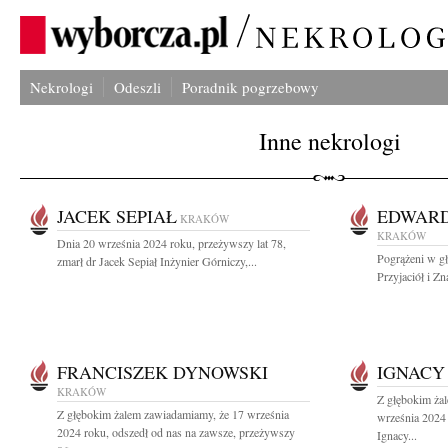
Nekrologi
Odeszli
Poradnik pogrzebowy
Inne nekrologi
JACEK SEPIAŁ
EDWARD
KRAKÓW
KRAKÓW
Dnia 20 września 2024 roku, przeżywszy lat 78,
Pogrążeni w g
zmarł dr Jacek Sepiał Inżynier Górniczy,...
Przyjaciół i Zn
FRANCISZEK DYNOWSKI
IGNACY
KRAKÓW
Z głębokim ża
Z głębokim żalem zawiadamiamy, że 17 września
września 2024 
2024 roku, odszedł od nas na zawsze, przeżywszy
Ignacy...