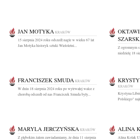
JAN MOTYKA
OKTAWI
KRAKÓW
SZARSK
15 sierpnia 2024 roku odszedł nagle w wieku 67 lat
Jan Motyka historyk sztuki Wieloletni...
Z ogromnym s
niedzielę 18 s
FRANCISZEK SMUDA
KRYSTY
KRAKÓW
KRAKÓW
W dniu 18 sierpnia 2024 roku po wytrwałej walce z
Krystyna Libm
chorobą odszedł od nas Franciszek Smuda były...
Polskiego" naj
MARYLA JERCZYŃSKA
ALINA 
KRAKÓW
Z głębokim żalem zawiadamiamy, że dnia 11 sierpnia
Alina Kolak U