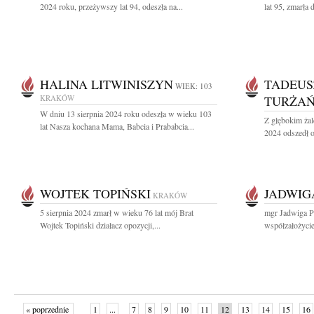
2024 roku, przeżywszy lat 94, odeszła na...
lat 95, zmarła 
HALINA LITWINISZYN
TADEUS
WIEK: 103
KRAKÓW
TURŻAŃ
W dniu 13 sierpnia 2024 roku odeszła w wieku 103
Z głębokim żal
lat Nasza kochana Mama, Babcia i Prababcia...
2024 odszedł o
WOJTEK TOPIŃSKI
JADWIG
KRAKÓW
5 sierpnia 2024 zmarł w wieku 76 lat mój Brat
mgr Jadwiga P
Wojtek Topiński działacz opozycji,...
współzałożycie
« poprzednie
1
...
7
8
9
10
11
12
13
14
15
16