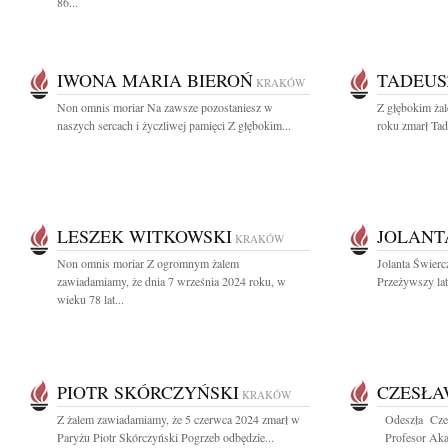
86...
IWONA MARIA BIEROŃ
TADEUS
KRAKÓW
Non omnis moriar Na zawsze pozostaniesz w
Z głębokim ża
naszych sercach i życzliwej pamięci Z głębokim...
roku zmarł Tad
LESZEK WITKOWSKI
JOLANT
KRAKÓW
Non omnis moriar Z ogromnym żalem
Jolanta Świer
zawiadamiamy, że dnia 7 września 2024 roku, w
Przeżywszy lat
wieku 78 lat...
PIOTR SKÓRCZYŃSKI
CZESŁA
KRAKÓW
Z żalem zawiadamiamy, że 5 czerwca 2024 zmarł w
Odeszła Cze
Paryżu Piotr Skórczyński Pogrzeb odbędzie...
Profesor Akad