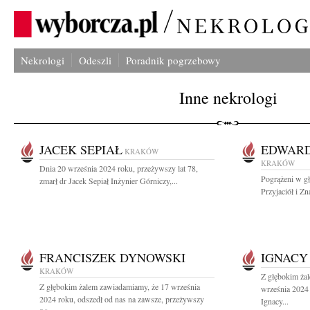
Nekrologi
Odeszli
Poradnik pogrzebowy
Inne nekrologi
JACEK SEPIAŁ
EDWARD
KRAKÓW
KRAKÓW
Dnia 20 września 2024 roku, przeżywszy lat 78,
Pogrążeni w g
zmarł dr Jacek Sepiał Inżynier Górniczy,...
Przyjaciół i Zn
FRANCISZEK DYNOWSKI
IGNACY
KRAKÓW
Z głębokim ża
Z głębokim żalem zawiadamiamy, że 17 września
września 2024 
2024 roku, odszedł od nas na zawsze, przeżywszy
Ignacy...