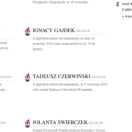
Przyjaciół i Znajomych, że 18 września...
Józef 
Z głęb
+ więc
I
IGNACY GAJDEK
KRAKÓW
Z głębokim żalem zawiadamiamy, że dnia 16
eśnia
września 2024 roku zmarł przeżywszy 76 lat
żywszy
Ignacy...
TADEUSZ CZERWIŃSKI
RAKÓW
KRAKÓW
 w
Z głębokim żalem zawiadamiamy, że 5 września 2024
kim...
roku zmarł Tadeusz Czerwiński Wspaniały...
JOLANTA ŚWIERCZEK
KÓW
KRAKÓW
Jolanta Świerczek Najukochańsza Kuzynka i Ciocia