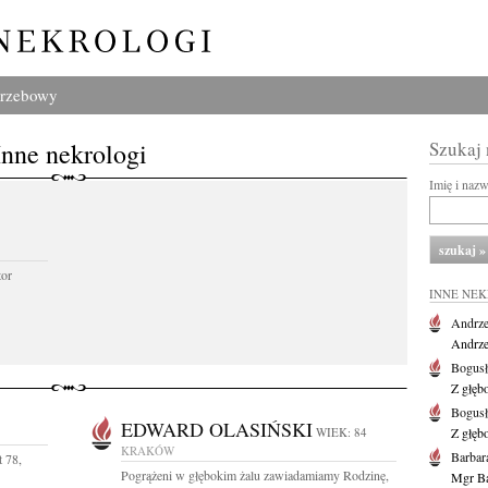
grzebowy
Inne nekrologi
Szukaj
Imię i naz
tor
INNE NE
Andrze
Andrzej
Bogus
Z głęb
Bogus
EDWARD OLASIŃSKI
WIEK: 84
Z głęb
KRAKÓW
Barbar
t 78,
Pogrążeni w głębokim żalu zawiadamiamy Rodzinę,
Mgr Ba