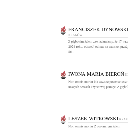
FRANCISZEK DYNOWSK
KRAKÓW
Z głębokim żalem zawiadamiamy, że 17 wrz
2024 roku, odszedł od nas na zawsze, prze
86...
IWONA MARIA BIEROŃ
K
Non omnis moriar Na zawsze pozostaniesz
naszych sercach i życzliwej pamięci Z głębo
LESZEK WITKOWSKI
KRA
Non omnis moriar Z ogromnym żalem