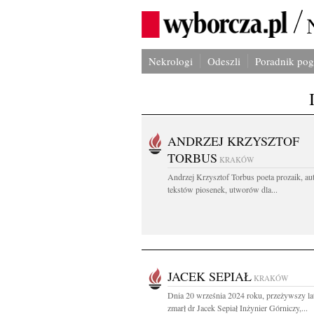
Nekrologi
Odeszli
Poradnik po
ANDRZEJ KRZYSZTOF
TORBUS
KRAKÓW
Andrzej Krzysztof Torbus poeta prozaik, au
tekstów piosenek, utworów dla...
JACEK SEPIAŁ
KRAKÓW
Dnia 20 września 2024 roku, przeżywszy la
zmarł dr Jacek Sepiał Inżynier Górniczy,...