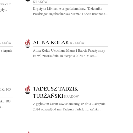
KRAKÓW
 walce z
Krystyna Libman-Auriga dziennikarz "Dziennika
ły...
Polskiego" najukochańsza Mama i Ciocia urodzona...
ALINA KOLAK
RAKÓW
KRAKÓW
 sierpnia
Alina Kolak Ukochana Mama i Babcia Przeżywszy
lat 95, zmarła dnia 10 sierpnia 2024 r. Msza...
TADEUSZ TADZIK
EK: 103
TURŻAŃSKI
KRAKÓW
ieku 103
Z głębokim żalem zawiadamiamy, że dnia 2 sierpnia
...
2024 odszedł od nas Tadeusz Tadzik Turżański...