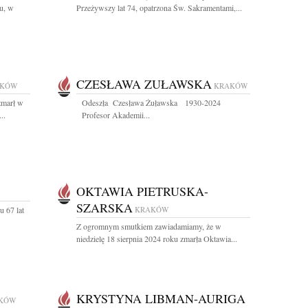
u, w
Przeżywszy lat 74, opatrzona Św. Sakramentami,...
CZESŁAWA ZUŁAWSKA
AKÓW
KRAKÓW
zmarł w
Odeszła Czesława Żuławska 1930-2024
..
Profesor Akademii...
OKTAWIA PIETRUSKA-
SZARSKA
u 67 lat
KRAKÓW
Z ogromnym smutkiem zawiadamiamy, że w
niedzielę 18 sierpnia 2024 roku zmarła Oktawia...
KRYSTYNA LIBMAN-AURIGA
KÓW