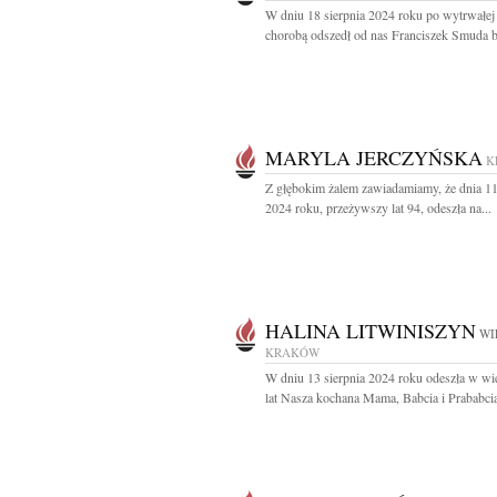
W dniu 18 sierpnia 2024 roku po wytrwałej
chorobą odszedł od nas Franciszek Smuda by
MARYLA JERCZYŃSKA
K
Z głębokim żalem zawiadamiamy, że dnia 11
2024 roku, przeżywszy lat 94, odeszła na...
HALINA LITWINISZYN
WI
KRAKÓW
W dniu 13 sierpnia 2024 roku odeszła w w
lat Nasza kochana Mama, Babcia i Prababcia