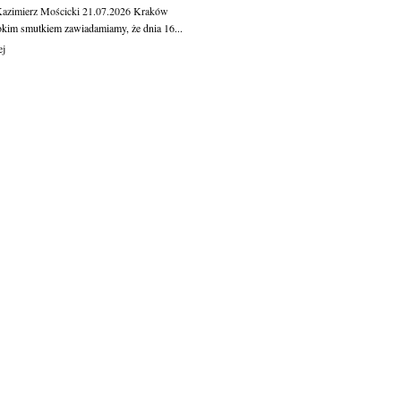
Kazimierz Mościcki
21.07.2026
Kraków
okim smutkiem zawiadamiamy, że dnia 16...
ej