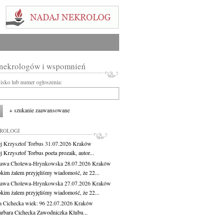
 nekrologów i wspomnień
wisko lub numer ogłoszenia:
+ szukanie zaawansowane
KROLOGI
j Krzysztof Torbus
31.07.2026
Kraków
 Krzysztof Torbus poeta prozaik, autor...
ława Cholewa-Hrynkowska
28.07.2026
Kraków
okim żalem przyjęliśmy wiadomość, że 22...
ława Cholewa-Hrynkowska
27.07.2026
Kraków
okim żalem przyjęliśmy wiadomość, że 22...
a Cichecka
wiek: 96
22.07.2026
Kraków
rbara Cichecka Zawodniczka Klubu...