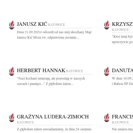
JANUSZ KIĆ
KRZYSZ
KATOWICE
KATOWICE
Dnia 21.09.2021r odszedł od nas mój ukochany Mąż
"Ktoś tutaj był
Janusz Kić Msza św. odprawiona zostanie...
uporczywie go 
HERBERT HANNAK
DANUTA
KATOWICE
"Nasi kochani umierają, ale pozostają w naszych
W dniu 10.09.
sercach i pamięci..." Z głębokim żalem...
i Babcia ŚP Da
GRAŻYNA LUDERA-ZIMOCH
FRANCI
KATOWICE
KATOWICE
Z głębokim żalem zawiadamiamy, że dnia 24 sierpnia
Nie umiera ten