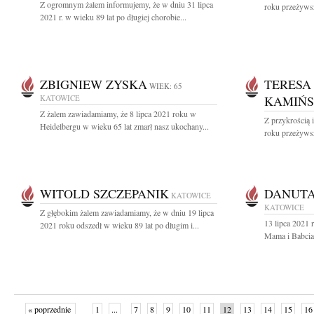
Z ogromnym żalem informujemy, że w dniu 31 lipca
roku przeżywsz
2021 r. w wieku 89 lat po długiej chorobie...
ZBIGNIEW ZYSKA
TERESA
WIEK: 65
KATOWICE
KAMIŃ
Z żalem zawiadamiamy, że 8 lipca 2021 roku w
Z przykrością 
Heidelbergu w wieku 65 lat zmarł nasz ukochany...
roku przeżywsz
WITOLD SZCZEPANIK
DANUTA
KATOWICE
KATOWICE
Z głębokim żalem zawiadamiamy, że w dniu 19 lipca
13 lipca 2021 
2021 roku odszedł w wieku 89 lat po długim i...
Mama i Babcia
« poprzednie
1
...
7
8
9
10
11
12
13
14
15
16