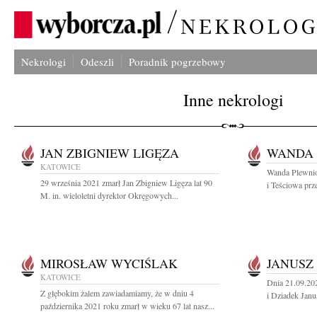
Nekrologi
Odeszli
Poradnik pogrzebowy
Inne nekrologi
JAN ZBIGNIEW LIGĘZA
WANDA 
KATOWICE
Wanda Plewnio
29 września 2021 zmarł Jan Zbigniew Ligęza lat 90
i Teściowa prz
M. in. wieloletni dyrektor Okręgowych...
MIROSŁAW WYCIŚLAK
JANUSZ
KATOWICE
Dnia 21.09.202
Z głębokim żalem zawiadamiamy, że w dniu 4
i Dziadek Janu
października 2021 roku zmarł w wieku 67 lat nasz...