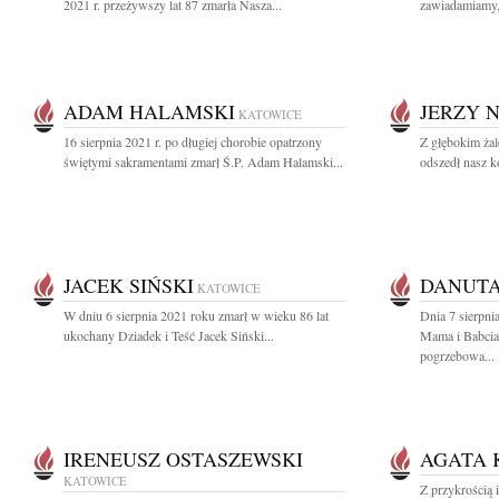
2021 r. przeżywszy lat 87 zmarła Nasza...
zawiadamiamy, 
ADAM HALAMSKI
JERZY N
KATOWICE
16 sierpnia 2021 r. po długiej chorobie opatrzony
Z głębokim ża
świętymi sakramentami zmarł Ś.P. Adam Halamski...
odszedł nasz ko
JACEK SIŃSKI
DANUTA
KATOWICE
W dniu 6 sierpnia 2021 roku zmarł w wieku 86 lat
Dnia 7 sierpni
ukochany Dziadek i Teść Jacek Siński...
Mama i Babcia
pogrzebowa...
IRENEUSZ OSTASZEWSKI
AGATA 
KATOWICE
Z przykrością 