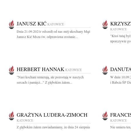
JANUSZ KIĆ
KRZYSZ
KATOWICE
KATOWICE
Dnia 21.09.2021r odszedł od nas mój ukochany Mąż
"Ktoś tutaj był
Janusz Kić Msza św. odprawiona zostanie...
uporczywie go 
HERBERT HANNAK
DANUTA
KATOWICE
"Nasi kochani umierają, ale pozostają w naszych
W dniu 10.09.
sercach i pamięci..." Z głębokim żalem...
i Babcia ŚP Da
GRAŻYNA LUDERA-ZIMOCH
FRANCI
KATOWICE
KATOWICE
Z głębokim żalem zawiadamiamy, że dnia 24 sierpnia
Nie umiera ten