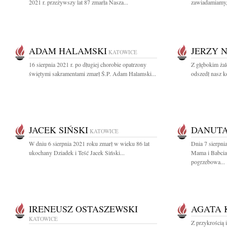
2021 r. przeżywszy lat 87 zmarła Nasza...
zawiadamiamy, 
ADAM HALAMSKI
JERZY N
KATOWICE
16 sierpnia 2021 r. po długiej chorobie opatrzony
Z głębokim ża
świętymi sakramentami zmarł Ś.P. Adam Halamski...
odszedł nasz ko
JACEK SIŃSKI
DANUTA
KATOWICE
W dniu 6 sierpnia 2021 roku zmarł w wieku 86 lat
Dnia 7 sierpni
ukochany Dziadek i Teść Jacek Siński...
Mama i Babcia
pogrzebowa...
IRENEUSZ OSTASZEWSKI
AGATA 
KATOWICE
Z przykrością 