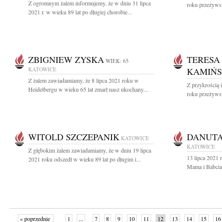
Z ogromnym żalem informujemy, że w dniu 31 lipca
roku przeżywsz
2021 r. w wieku 89 lat po długiej chorobie...
ZBIGNIEW ZYSKA
TERESA
WIEK: 65
KATOWICE
KAMIŃ
Z żalem zawiadamiamy, że 8 lipca 2021 roku w
Z przykrością 
Heidelbergu w wieku 65 lat zmarł nasz ukochany...
roku przeżywsz
WITOLD SZCZEPANIK
DANUTA
KATOWICE
KATOWICE
Z głębokim żalem zawiadamiamy, że w dniu 19 lipca
13 lipca 2021 
2021 roku odszedł w wieku 89 lat po długim i...
Mama i Babcia
« poprzednie
1
...
7
8
9
10
11
12
13
14
15
16