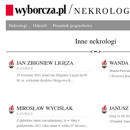
Nekrologi
Odeszli
Poradnik pogrzebowy
Inne nekrologi
JAN ZBIGNIEW LIGĘZA
WANDA 
KATOWICE
Wanda Plewnio
29 września 2021 zmarł Jan Zbigniew Ligęza lat 90
i Teściowa prz
M. in. wieloletni dyrektor Okręgowych...
MIROSŁAW WYCIŚLAK
JANUSZ
KATOWICE
Dnia 21.09.202
Z głębokim żalem zawiadamiamy, że w dniu 4
i Dziadek Janu
października 2021 roku zmarł w wieku 67 lat nasz...