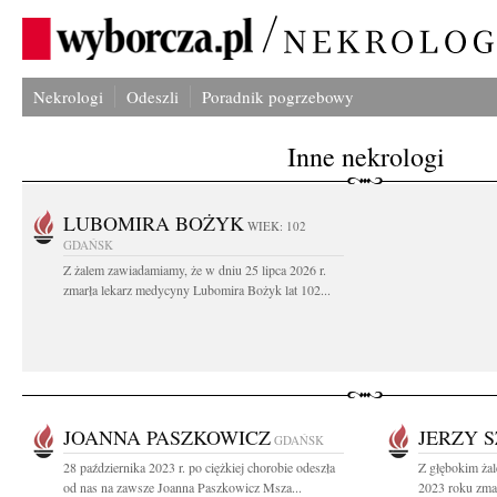
Nekrologi
Odeszli
Poradnik pogrzebowy
Inne nekrologi
LUBOMIRA BOŻYK
WIEK: 102
GDAŃSK
Z żalem zawiadamiamy, że w dniu 25 lipca 2026 r.
zmarła lekarz medycyny Lubomira Bożyk lat 102...
JOANNA PASZKOWICZ
JERZY 
GDAŃSK
28 października 2023 r. po ciężkiej chorobie odeszła
Z głębokim ża
od nas na zawsze Joanna Paszkowicz Msza...
2023 roku zmar