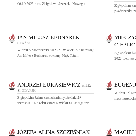
06.10.2023 roku Zbigniewa Szczurka Naszego...
Z głębokim sm
października 2
JAN MIŁOSZ BEDNAREK
MIECZY
GDAŃSK
CIEPLIC
W dniu 6 października 2023 r. , w wieku 93 lat zmarł
Z głębokim żal
Jan Miłosz Bednarek kochany Mąż, Tata,...
2023 roku po c
ANDRZEJ ŁUKASIEWICZ
EUGENI
WIEK:
81
GDAŃSK
W dniu 15 wrz
Z głębokim żalem zawiadamiamy, że dnia 29
nasz najukocha
września 2023 roku zmarł w wieku 81 lat mgr inż....
JÓZEFA ALINA SZCZĘŚNIAK
MACIEJ