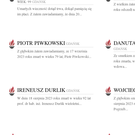
WIEK: 99
GDAŃSK
Z wielkim żal
Umarłych wieczność dotąd trwa, dokąd pamięcią się
roku odszedł n
im płaci. Z żalem zawiadamiamy, że dnia 20...
PIOTR PIWKOWSKI
DANUT
GDAŃSK
GDAŃSK
Z głębokim żalem zawiadamiamy, ze 17 września
Ze smutkiem z
2023 roku zmarł w wieku 79 lat, Piotr Piwkowski...
roku zmarła, 
wdowa...
IRENEUSZ DURLIK
WOJCIE
GDAŃSK
W dniu 18 sierpnia 2023 roku zmarł w wieku 92 lat
Z głębokim sm
prof. dr hab. inż. Ireneusz Durlik wieloletni...
sierpnia 2023 
Pogrzeb...