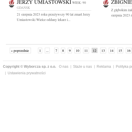
JERZY UMIASTOWSKI
ZBIGNI
WIEK: 90
GDAŃSK
Z głębokim ża
21 sierpnia 2023 roku przeżywszy 90 lat zmarł Jerzy
sierpnia 2023 r
Umiastowski Wielce oddany lekarz i...
« poprzednie
1
...
7
8
9
10
11
12
13
14
15
16
Copyright © Wyborcza sp. z o.o.
O nas
Staże u nas
Reklama
Polityka 
Ustawienia prywatności