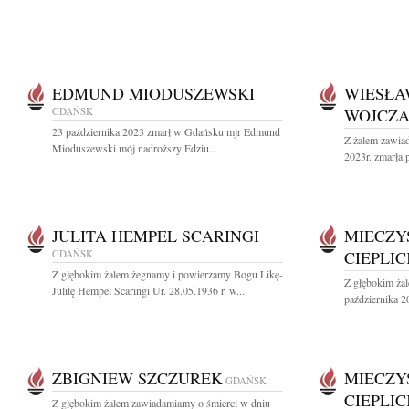
EDMUND MIODUSZEWSKI
WIESŁA
GDAŃSK
WOJCZ
23 października 2023 zmarł w Gdańsku mjr Edmund
Z żalem zawiad
Mioduszewski mój nadroższy Edziu...
2023r. zmarła 
JULITA HEMPEL SCARINGI
MIECZY
GDAŃSK
CIEPLIC
Z głębokim żalem żegnamy i powierzamy Bogu Likę-
Z głębokim ża
Julitę Hempel Scaringi Ur. 28.05.1936 r. w...
października 20
ZBIGNIEW SZCZUREK
MIECZY
GDAŃSK
CIEPLIC
Z głębokim żalem zawiadamiamy o śmierci w dniu