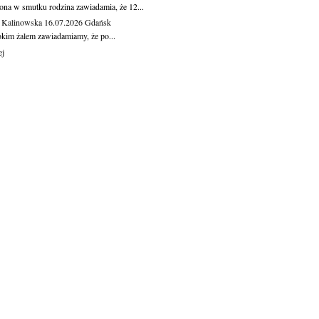
ona w smutku rodzina zawiadamia, że 12...
 Kalinowska
16.07.2026
Gdańsk
okim żalem zawiadamiamy, że po...
ej