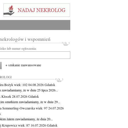
 nekrologów i wspomnień
wisko lub numer ogłoszenia:
+ szukanie zaawansowane
KROLOGI
ira Bożyk
wiek: 102
04.08.2026
Gdańsk
m zawiadamiamy, że w dniu 25 lipca 2026...
 Klocek
28.07.2026
Gdańsk
kim smutkiem zawiadamiamy, że w dniu 29...
a Semmerling-Owczarska
wiek: 97
24.07.2026
k
okim żalem zawiadamiamy, że dnia 20...
j Krupowicz
wiek: 87
16.07.2026
Gdańsk