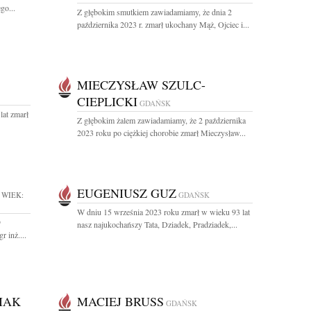
go...
Z głębokim smutkiem zawiadamiamy, że dnia 2
października 2023 r. zmarł ukochany Mąż, Ojciec i...
MIECZYSŁAW SZULC-
CIEPLICKI
GDAŃSK
lat zmarł
Z głębokim żalem zawiadamiamy, że 2 października
2023 roku po ciężkiej chorobie zmarł Mieczysław...
EUGENIUSZ GUZ
WIEK:
GDAŃSK
W dniu 15 września 2023 roku zmarł w wieku 93 lat
9
nasz najukochańszy Tata, Dziadek, Pradziadek,...
 inż....
IAK
MACIEJ BRUSS
GDAŃSK