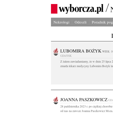
Nekrologi
Odeszli
Poradnik po
LUBOMIRA BOŻYK
WIEK: 1
GDAŃSK
Z żalem zawiadamiamy, że w dniu 25 lipca 2
zmarła lekarz medycyny Lubomira Bożyk lat
JOANNA PASZKOWICZ
GD
28 października 2023 r. po ciężkiej chorobie
od nas na zawsze Joanna Paszkowicz Msza.