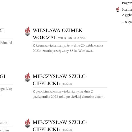
Pogrąż
Joanna
Z głęb
+ więc
KI
WIESŁAWA OZIMEK-
WOJCZAL
WIEK: 88
GDAŃSK
r Edmund
Z żalem zawiadamiamy, że w dniu 20 października
2023r. zmarła przeżywszy 88 lat Wiesława...
GI
MIECZYSŁAW SZULC-
CIEPLICKI
GDAŃSK
ogu Likę-
Z głębokim żalem zawiadamiamy, że dnia 2
.
października 2023 roku po ciężkiej chorobie zmarł...
MIECZYSŁAW SZULC-
AŃSK
CIEPLICKI
w dniu
GDAŃSK