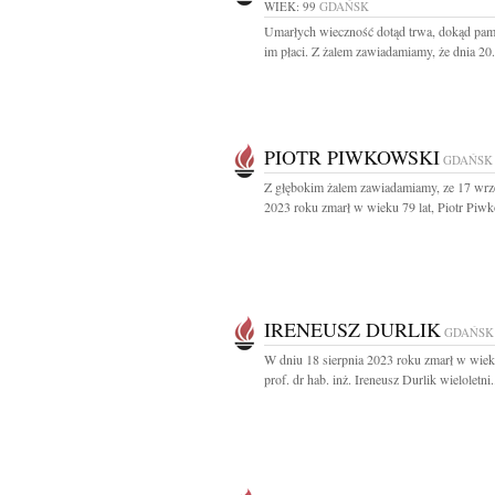
WIEK: 99
GDAŃSK
Umarłych wieczność dotąd trwa, dokąd pami
im płaci. Z żalem zawiadamiamy, że dnia 20.
PIOTR PIWKOWSKI
GDAŃSK
Z głębokim żalem zawiadamiamy, ze 17 wrz
2023 roku zmarł w wieku 79 lat, Piotr Piwk
IRENEUSZ DURLIK
GDAŃSK
W dniu 18 sierpnia 2023 roku zmarł w wiek
prof. dr hab. inż. Ireneusz Durlik wieloletni.