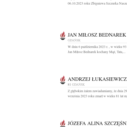
06.10.2023 roku Zbigniewa Szczurka Nasze
JAN MIŁOSZ BEDNAREK
GDAŃSK
W dniu 6 października 2023 r. , w wieku 93 
Jan Miłosz Bednarek kochany Mąż, Tata,...
ANDRZEJ ŁUKASIEWICZ
81
GDAŃSK
Z głębokim żalem zawiadamiamy, że dnia 2
września 2023 roku zmarł w wieku 81 lat mgr
JÓZEFA ALINA SZCZĘŚN