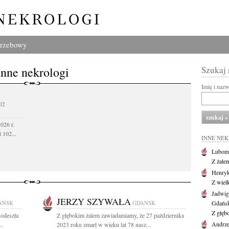
grzebowy
Inne nekrologi
Szukaj
Imię i naz
02
026 r.
 102...
INNE NE
Lubom
Z żale
Henryk
Z wiel
Jadwig
JERZY SZYWAŁA
AŃSK
GDAŃSK
Gdańs
Z głęb
 odeszła
Z głębokim żalem zawiadamiamy, że 27 października
Andrze
..
2023 roku zmarł w wieku lat 78 nasz...