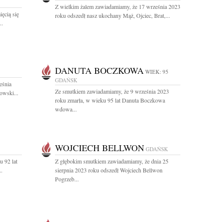
Z wielkim żalem zawiadamiamy, że 17 września 2023
ęcią się
roku odszedł nasz ukochany Mąż, Ojciec, Brat,...
..
DANUTA BOCZKOWA
WIEK: 95
GDAŃSK
eśnia
Ze smutkiem zawiadamiamy, że 9 września 2023
owski...
roku zmarła, w wieku 95 lat Danuta Boczkowa
wdowa...
WOJCIECH BELLWON
GDAŃSK
u 92 lat
Z głębokim smutkiem zawiadamiamy, że dnia 25
..
sierpnia 2023 roku odszedł Wojciech Bellwon
Pogrzeb...