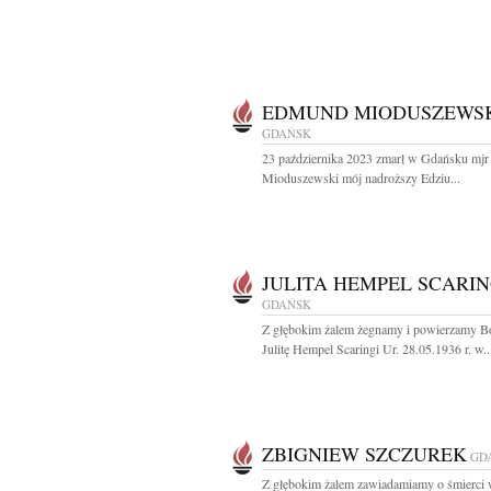
EDMUND MIODUSZEWS
GDAŃSK
23 października 2023 zmarł w Gdańsku mj
Mioduszewski mój nadroższy Edziu...
JULITA HEMPEL SCARIN
GDAŃSK
Z głębokim żalem żegnamy i powierzamy B
Julitę Hempel Scaringi Ur. 28.05.1936 r. w..
ZBIGNIEW SZCZUREK
GD
Z głębokim żalem zawiadamiamy o śmierci 