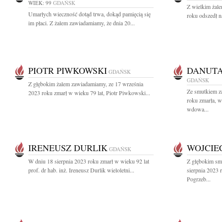
WIEK: 99
GDAŃSK
Z wielkim żal
Umarłych wieczność dotąd trwa, dokąd pamięcią się
roku odszedł n
im płaci. Z żalem zawiadamiamy, że dnia 20...
PIOTR PIWKOWSKI
DANUT
GDAŃSK
GDAŃSK
Z głębokim żalem zawiadamiamy, ze 17 września
Ze smutkiem z
2023 roku zmarł w wieku 79 lat, Piotr Piwkowski...
roku zmarła, 
wdowa...
IRENEUSZ DURLIK
WOJCIE
GDAŃSK
W dniu 18 sierpnia 2023 roku zmarł w wieku 92 lat
Z głębokim sm
prof. dr hab. inż. Ireneusz Durlik wieloletni...
sierpnia 2023 
Pogrzeb...