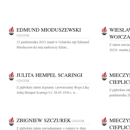
EDMUND MIODUSZEWSKI
WIESŁA
GDAŃSK
WOJCZ
23 października 2023 zmarł w Gdańsku mjr Edmund
Z żalem zawiad
Mioduszewski mój nadroższy Edziu...
2023r. zmarła 
JULITA HEMPEL SCARINGI
MIECZY
GDAŃSK
CIEPLIC
Z głębokim żalem żegnamy i powierzamy Bogu Likę-
Z głębokim ża
Julitę Hempel Scaringi Ur. 28.05.1936 r. w...
października 20
ZBIGNIEW SZCZUREK
MIECZY
GDAŃSK
CIEPLIC
Z głębokim żalem zawiadamiamy o śmierci w dniu