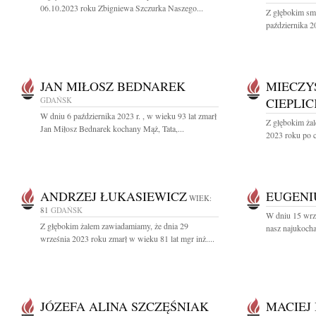
06.10.2023 roku Zbigniewa Szczurka Naszego...
Z głębokim sm
października 2
JAN MIŁOSZ BEDNAREK
MIECZY
GDAŃSK
CIEPLIC
W dniu 6 października 2023 r. , w wieku 93 lat zmarł
Z głębokim żal
Jan Miłosz Bednarek kochany Mąż, Tata,...
2023 roku po c
ANDRZEJ ŁUKASIEWICZ
EUGENI
WIEK:
81
GDAŃSK
W dniu 15 wrz
Z głębokim żalem zawiadamiamy, że dnia 29
nasz najukocha
września 2023 roku zmarł w wieku 81 lat mgr inż....
JÓZEFA ALINA SZCZĘŚNIAK
MACIEJ