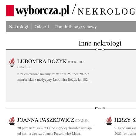
Nekrologi
Odeszli
Poradnik pogrzebowy
Inne nekrologi
LUBOMIRA BOŻYK
WIEK: 102
GDAŃSK
Z żalem zawiadamiamy, że w dniu 25 lipca 2026 r.
zmarła lekarz medycyny Lubomira Bożyk lat 102...
JOANNA PASZKOWICZ
JERZY 
GDAŃSK
28 października 2023 r. po ciężkiej chorobie odeszła
Z głębokim ża
od nas na zawsze Joanna Paszkowicz Msza...
2023 roku zmar