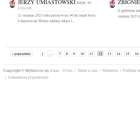
JERZY UMIASTOWSKI
ZBIGNI
WIEK: 90
GDAŃSK
Z głębokim ża
21 sierpnia 2023 roku przeżywszy 90 lat zmarł Jerzy
sierpnia 2023 r
Umiastowski Wielce oddany lekarz i...
« poprzednie
1
...
7
8
9
10
11
12
13
14
15
16
Copyright © Wyborcza sp. z o.o.
O nas
Staże u nas
Reklama
Polityka 
Ustawienia prywatności