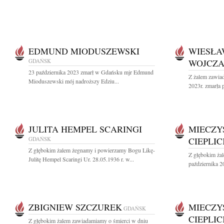
EDMUND MIODUSZEWSKI
WIESŁA
GDAŃSK
WOJCZ
23 października 2023 zmarł w Gdańsku mjr Edmund
Z żalem zawiad
Mioduszewski mój nadroższy Edziu...
2023r. zmarła 
JULITA HEMPEL SCARINGI
MIECZY
GDAŃSK
CIEPLIC
Z głębokim żalem żegnamy i powierzamy Bogu Likę-
Z głębokim ża
Julitę Hempel Scaringi Ur. 28.05.1936 r. w...
października 20
ZBIGNIEW SZCZUREK
MIECZY
GDAŃSK
CIEPLIC
Z głębokim żalem zawiadamiamy o śmierci w dniu