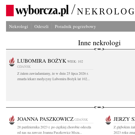
Nekrologi
Odeszli
Poradnik pogrzebowy
Inne nekrologi
LUBOMIRA BOŻYK
WIEK: 102
GDAŃSK
Z żalem zawiadamiamy, że w dniu 25 lipca 2026 r.
zmarła lekarz medycyny Lubomira Bożyk lat 102...
JOANNA PASZKOWICZ
JERZY 
GDAŃSK
28 października 2023 r. po ciężkiej chorobie odeszła
Z głębokim ża
od nas na zawsze Joanna Paszkowicz Msza...
2023 roku zmar