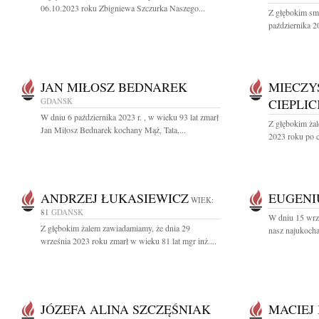
06.10.2023 roku Zbigniewa Szczurka Naszego...
Z głębokim sm
października 2
JAN MIŁOSZ BEDNAREK
MIECZY
GDAŃSK
CIEPLIC
W dniu 6 października 2023 r. , w wieku 93 lat zmarł
Z głębokim żal
Jan Miłosz Bednarek kochany Mąż, Tata,...
2023 roku po c
ANDRZEJ ŁUKASIEWICZ
EUGENI
WIEK:
81
GDAŃSK
W dniu 15 wrz
Z głębokim żalem zawiadamiamy, że dnia 29
nasz najukocha
września 2023 roku zmarł w wieku 81 lat mgr inż....
JÓZEFA ALINA SZCZĘŚNIAK
MACIEJ