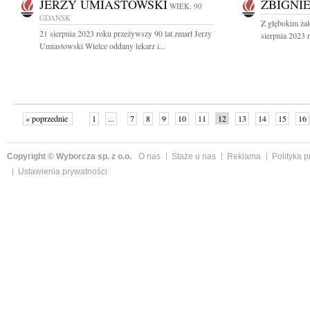
JERZY UMIASTOWSKI
ZBIGNI
WIEK: 90
GDAŃSK
Z głębokim ża
21 sierpnia 2023 roku przeżywszy 90 lat zmarł Jerzy
sierpnia 2023 r
Umiastowski Wielce oddany lekarz i...
« poprzednie
1
...
7
8
9
10
11
12
13
14
15
16
Copyright © Wyborcza sp. z o.o.
O nas
Staże u nas
Reklama
Polityka 
Ustawienia prywatności