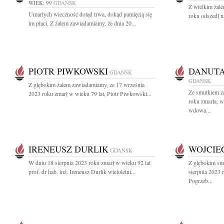
WIEK: 99
GDAŃSK
Z wielkim żal
Umarłych wieczność dotąd trwa, dokąd pamięcią się
roku odszedł n
im płaci. Z żalem zawiadamiamy, że dnia 20...
PIOTR PIWKOWSKI
DANUT
GDAŃSK
GDAŃSK
Z głębokim żalem zawiadamiamy, ze 17 września
Ze smutkiem z
2023 roku zmarł w wieku 79 lat, Piotr Piwkowski...
roku zmarła, 
wdowa...
IRENEUSZ DURLIK
WOJCIE
GDAŃSK
W dniu 18 sierpnia 2023 roku zmarł w wieku 92 lat
Z głębokim sm
prof. dr hab. inż. Ireneusz Durlik wieloletni...
sierpnia 2023 
Pogrzeb...