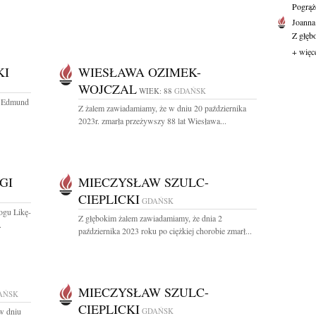
Pogrąż
Joanna
Z głęb
+ więc
KI
WIESŁAWA OZIMEK-
WOJCZAL
WIEK: 88
GDAŃSK
r Edmund
Z żalem zawiadamiamy, że w dniu 20 października
2023r. zmarła przeżywszy 88 lat Wiesława...
GI
MIECZYSŁAW SZULC-
CIEPLICKI
GDAŃSK
ogu Likę-
Z głębokim żalem zawiadamiamy, że dnia 2
.
października 2023 roku po ciężkiej chorobie zmarł...
MIECZYSŁAW SZULC-
AŃSK
CIEPLICKI
w dniu
GDAŃSK