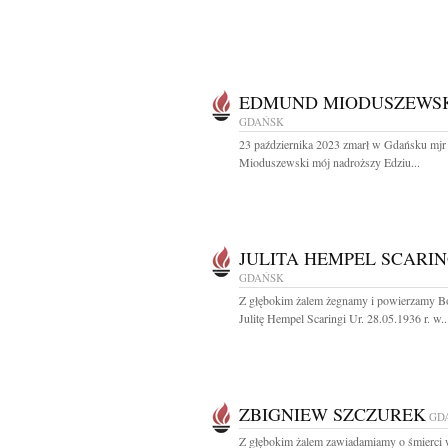
EDMUND MIODUSZEWS
GDAŃSK
23 października 2023 zmarł w Gdańsku mj
Mioduszewski mój nadroższy Edziu...
JULITA HEMPEL SCARIN
GDAŃSK
Z głębokim żalem żegnamy i powierzamy B
Julitę Hempel Scaringi Ur. 28.05.1936 r. w..
ZBIGNIEW SZCZUREK
GD
Z głębokim żalem zawiadamiamy o śmierci 