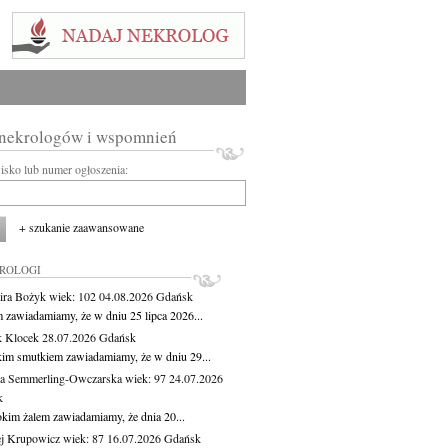
 nekrologów i wspomnień
wisko lub numer ogłoszenia:
+ szukanie zaawansowane
KROLOGI
ira Bożyk
wiek: 102
04.08.2026
Gdańsk
m zawiadamiamy, że w dniu 25 lipca 2026...
 Klocek
28.07.2026
Gdańsk
kim smutkiem zawiadamiamy, że w dniu 29...
a Semmerling-Owczarska
wiek: 97
24.07.2026
k
okim żalem zawiadamiamy, że dnia 20...
j Krupowicz
wiek: 87
16.07.2026
Gdańsk