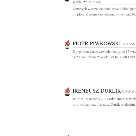
WIEK: 99
GDAŃSK
Umarłych wieczność dotąd trwa, dokąd pami
im płaci. Z żalem zawiadamiamy, że dnia 20.
PIOTR PIWKOWSKI
GDAŃSK
Z głębokim żalem zawiadamiamy, ze 17 wrz
2023 roku zmarł w wieku 79 lat, Piotr Piwk
IRENEUSZ DURLIK
GDAŃSK
W dniu 18 sierpnia 2023 roku zmarł w wiek
prof. dr hab. inż. Ireneusz Durlik wieloletni.