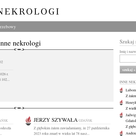
grzebowy
Inne nekrologi
Szukaj
Imię i naz
02
026 r.
 102...
INNE NE
Lubom
Z żale
Henryk
Z wiel
Jadwig
JERZY SZYWAŁA
AŃSK
GDAŃSK
Gdańs
Z głęb
 odeszła
Z głębokim żalem zawiadamiamy, że 27 października
Andrze
..
2023 roku zmarł w wieku lat 78 nasz...