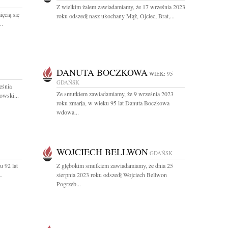
Z wielkim żalem zawiadamiamy, że 17 września 2023
ęcią się
roku odszedł nasz ukochany Mąż, Ojciec, Brat,...
..
DANUTA BOCZKOWA
WIEK: 95
GDAŃSK
eśnia
Ze smutkiem zawiadamiamy, że 9 września 2023
owski...
roku zmarła, w wieku 95 lat Danuta Boczkowa
wdowa...
WOJCIECH BELLWON
GDAŃSK
u 92 lat
Z głębokim smutkiem zawiadamiamy, że dnia 25
..
sierpnia 2023 roku odszedł Wojciech Bellwon
Pogrzeb...