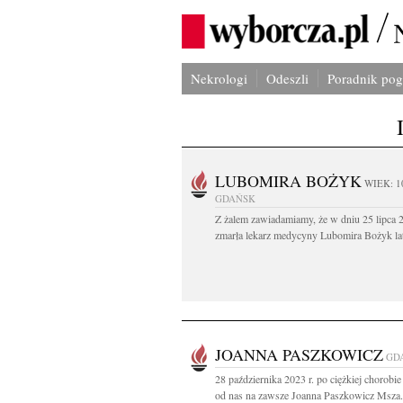
Nekrologi
Odeszli
Poradnik po
LUBOMIRA BOŻYK
WIEK: 1
GDAŃSK
Z żalem zawiadamiamy, że w dniu 25 lipca 2
zmarła lekarz medycyny Lubomira Bożyk lat
JOANNA PASZKOWICZ
GD
28 października 2023 r. po ciężkiej chorobie
od nas na zawsze Joanna Paszkowicz Msza.