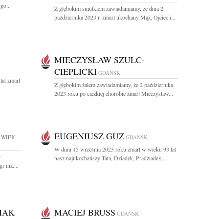
go...
Z głębokim smutkiem zawiadamiamy, że dnia 2
października 2023 r. zmarł ukochany Mąż, Ojciec i...
MIECZYSŁAW SZULC-
CIEPLICKI
GDAŃSK
lat zmarł
Z głębokim żalem zawiadamiamy, że 2 października
2023 roku po ciężkiej chorobie zmarł Mieczysław...
EUGENIUSZ GUZ
WIEK:
GDAŃSK
W dniu 15 września 2023 roku zmarł w wieku 93 lat
9
nasz najukochańszy Tata, Dziadek, Pradziadek,...
 inż....
IAK
MACIEJ BRUSS
GDAŃSK