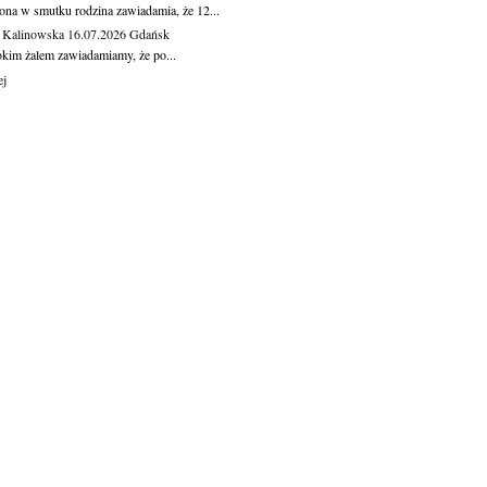
ona w smutku rodzina zawiadamia, że 12...
 Kalinowska
16.07.2026
Gdańsk
okim żalem zawiadamiamy, że po...
ej