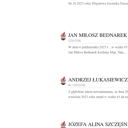
06.10.2023 roku Zbigniewa Szczurka Nasze
JAN MIŁOSZ BEDNAREK
GDAŃSK
W dniu 6 października 2023 r. , w wieku 93 
Jan Miłosz Bednarek kochany Mąż, Tata,...
ANDRZEJ ŁUKASIEWICZ
81
GDAŃSK
Z głębokim żalem zawiadamiamy, że dnia 2
września 2023 roku zmarł w wieku 81 lat mgr
JÓZEFA ALINA SZCZĘŚN