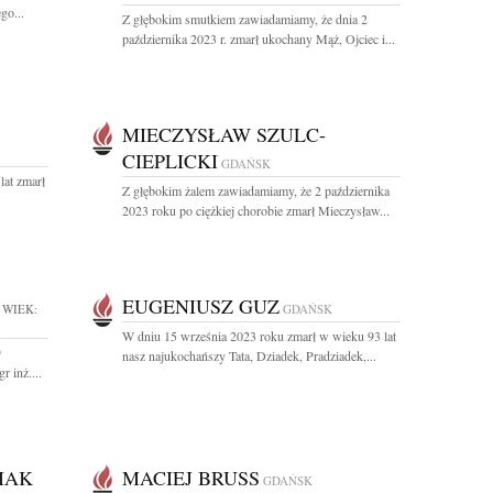
go...
Z głębokim smutkiem zawiadamiamy, że dnia 2
października 2023 r. zmarł ukochany Mąż, Ojciec i...
MIECZYSŁAW SZULC-
CIEPLICKI
GDAŃSK
lat zmarł
Z głębokim żalem zawiadamiamy, że 2 października
2023 roku po ciężkiej chorobie zmarł Mieczysław...
EUGENIUSZ GUZ
WIEK:
GDAŃSK
W dniu 15 września 2023 roku zmarł w wieku 93 lat
9
nasz najukochańszy Tata, Dziadek, Pradziadek,...
 inż....
IAK
MACIEJ BRUSS
GDAŃSK