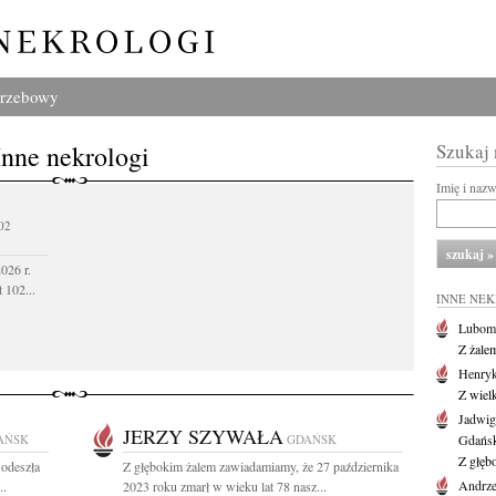
grzebowy
Inne nekrologi
Szukaj
Imię i naz
02
026 r.
 102...
INNE NE
Lubom
Z żale
Henryk
Z wiel
Jadwig
JERZY SZYWAŁA
AŃSK
GDAŃSK
Gdańs
Z głęb
 odeszła
Z głębokim żalem zawiadamiamy, że 27 października
Andrze
..
2023 roku zmarł w wieku lat 78 nasz...