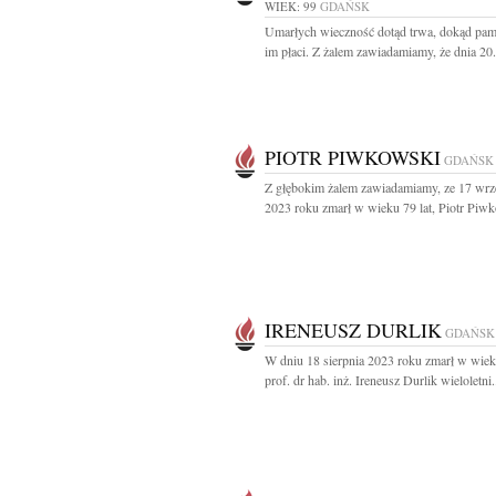
WIEK: 99
GDAŃSK
Umarłych wieczność dotąd trwa, dokąd pami
im płaci. Z żalem zawiadamiamy, że dnia 20.
PIOTR PIWKOWSKI
GDAŃSK
Z głębokim żalem zawiadamiamy, ze 17 wrz
2023 roku zmarł w wieku 79 lat, Piotr Piwk
IRENEUSZ DURLIK
GDAŃSK
W dniu 18 sierpnia 2023 roku zmarł w wiek
prof. dr hab. inż. Ireneusz Durlik wieloletni.