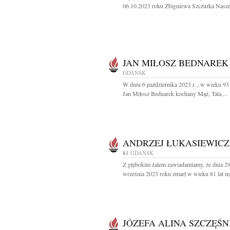
06.10.2023 roku Zbigniewa Szczurka Nasze
JAN MIŁOSZ BEDNAREK
GDAŃSK
W dniu 6 października 2023 r. , w wieku 93 
Jan Miłosz Bednarek kochany Mąż, Tata,...
ANDRZEJ ŁUKASIEWICZ
81
GDAŃSK
Z głębokim żalem zawiadamiamy, że dnia 2
września 2023 roku zmarł w wieku 81 lat mgr
JÓZEFA ALINA SZCZĘŚN