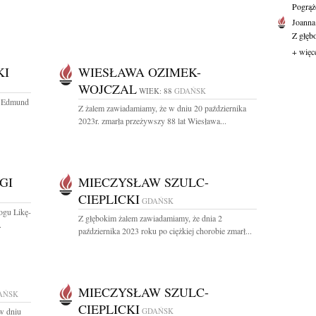
Pogrąż
Joanna
Z głęb
+ więc
KI
WIESŁAWA OZIMEK-
WOJCZAL
WIEK: 88
GDAŃSK
r Edmund
Z żalem zawiadamiamy, że w dniu 20 października
2023r. zmarła przeżywszy 88 lat Wiesława...
GI
MIECZYSŁAW SZULC-
CIEPLICKI
GDAŃSK
ogu Likę-
Z głębokim żalem zawiadamiamy, że dnia 2
.
października 2023 roku po ciężkiej chorobie zmarł...
MIECZYSŁAW SZULC-
AŃSK
CIEPLICKI
w dniu
GDAŃSK