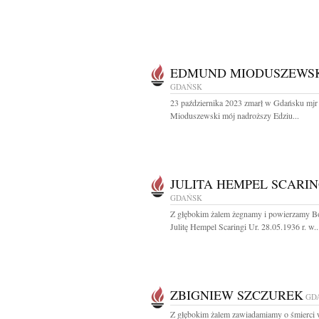
EDMUND MIODUSZEWS
GDAŃSK
23 października 2023 zmarł w Gdańsku mj
Mioduszewski mój nadroższy Edziu...
JULITA HEMPEL SCARIN
GDAŃSK
Z głębokim żalem żegnamy i powierzamy B
Julitę Hempel Scaringi Ur. 28.05.1936 r. w..
ZBIGNIEW SZCZUREK
GD
Z głębokim żalem zawiadamiamy o śmierci 