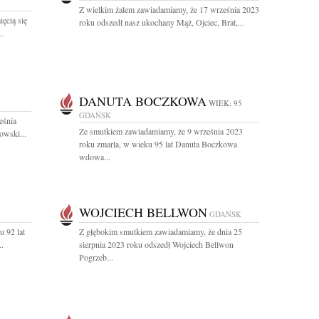
Z wielkim żalem zawiadamiamy, że 17 września 2023
ęcią się
roku odszedł nasz ukochany Mąż, Ojciec, Brat,...
..
DANUTA BOCZKOWA
WIEK: 95
GDAŃSK
eśnia
Ze smutkiem zawiadamiamy, że 9 września 2023
owski...
roku zmarła, w wieku 95 lat Danuta Boczkowa
wdowa...
WOJCIECH BELLWON
GDAŃSK
u 92 lat
Z głębokim smutkiem zawiadamiamy, że dnia 25
..
sierpnia 2023 roku odszedł Wojciech Bellwon
Pogrzeb...