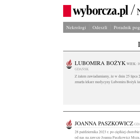
Nekrologi
Odeszli
Poradnik po
LUBOMIRA BOŻYK
WIEK: 1
GDAŃSK
Z żalem zawiadamiamy, że w dniu 25 lipca 2
zmarła lekarz medycyny Lubomira Bożyk lat
JOANNA PASZKOWICZ
GD
28 października 2023 r. po ciężkiej chorobie
od nas na zawsze Joanna Paszkowicz Msza.