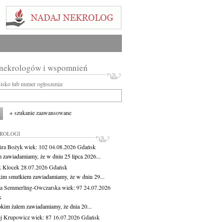
 nekrologów i wspomnień
wisko lub numer ogłoszenia:
+ szukanie zaawansowane
KROLOGI
ira Bożyk
wiek: 102
04.08.2026
Gdańsk
m zawiadamiamy, że w dniu 25 lipca 2026...
 Klocek
28.07.2026
Gdańsk
kim smutkiem zawiadamiamy, że w dniu 29...
a Semmerling-Owczarska
wiek: 97
24.07.2026
k
okim żalem zawiadamiamy, że dnia 20...
j Krupowicz
wiek: 87
16.07.2026
Gdańsk