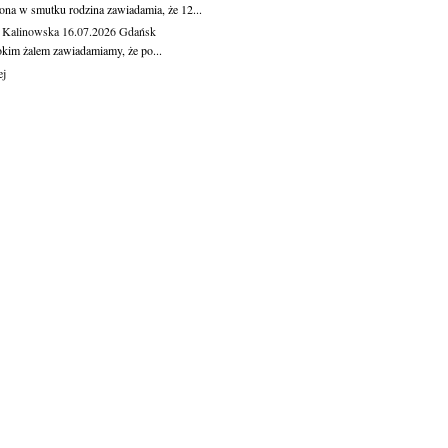
ona w smutku rodzina zawiadamia, że 12...
 Kalinowska
16.07.2026
Gdańsk
okim żalem zawiadamiamy, że po...
ej