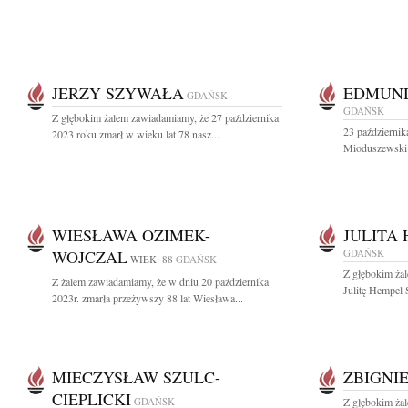
JERZY SZYWAŁA
EDMUND
GDAŃSK
GDAŃSK
Z głębokim żalem zawiadamiamy, że 27 października
23 październi
2023 roku zmarł w wieku lat 78 nasz...
Mioduszewski 
WIESŁAWA OZIMEK-
JULITA
WOJCZAL
GDAŃSK
WIEK: 88
GDAŃSK
Z głębokim ża
Z żalem zawiadamiamy, że w dniu 20 października
Julitę Hempel S
2023r. zmarła przeżywszy 88 lat Wiesława...
MIECZYSŁAW SZULC-
ZBIGNI
CIEPLICKI
GDAŃSK
Z głębokim ża