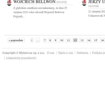
WOJCIECH BELLWON
JERZY 
GDAŃSK
GDAŃSK
Z głębokim smutkiem zawiadamiamy, że dnia 25
21 sierpnia 20
sierpnia 2023 roku odszedł Wojciech Bellwon
Umiastowski Wi
Pogrzeb...
« poprzednie
1
...
7
8
9
10
11
12
13
14
15
16
Copyright © Wyborcza sp. z o.o.
O nas
Staże u nas
Reklama
Polityka 
Ustawienia prywatności