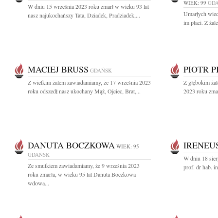
WIEK: 99
GD
W dniu 15 września 2023 roku zmarł w wieku 93 lat
Umarłych wiecz
nasz najukochańszy Tata, Dziadek, Pradziadek,...
im płaci. Z ża
MACIEJ BRUSS
PIOTR 
GDAŃSK
Z wielkim żalem zawiadamiamy, że 17 września 2023
Z głębokim ża
roku odszedł nasz ukochany Mąż, Ojciec, Brat,...
2023 roku zmar
DANUTA BOCZKOWA
IRENEU
WIEK: 95
GDAŃSK
W dniu 18 sier
Ze smutkiem zawiadamiamy, że 9 września 2023
prof. dr hab. i
roku zmarła, w wieku 95 lat Danuta Boczkowa
wdowa...