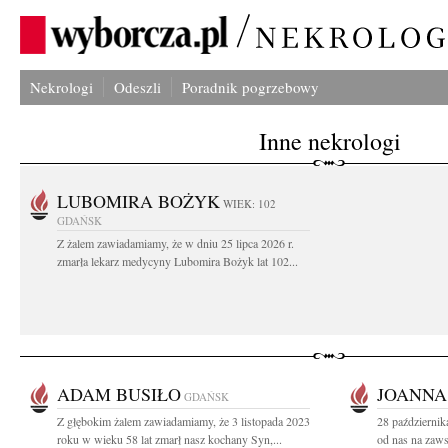
Nekrologi
Odeszli
Poradnik pogrzebowy
Inne nekrologi
LUBOMIRA BOŻYK
WIEK: 102
GDAŃSK
Z żalem zawiadamiamy, że w dniu 25 lipca 2026 r.
zmarła lekarz medycyny Lubomira Bożyk lat 102...
ADAM BUSIŁO
JOANNA
GDAŃSK
Z głębokim żalem zawiadamiamy, że 3 listopada 2023
28 października
roku w wieku 58 lat zmarł nasz kochany Syn,...
od nas na zaw