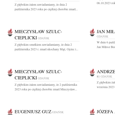
06.10.2023 ro
Z głębokim żalem zawiadamiamy, że dnia 2
października 2023 roku po ciężkiej chorobie zmarł...
MIECZYSŁAW SZULC-
JAN MI
CIEPLICKI
GDAŃSK
GDAŃSK
W dniu 6 paźdz
Z głębokim smutkiem zawiadamiamy, że dnia 2
Jan Miłosz Bed
października 2023 r. zmarł ukochany Mąż, Ojciec i...
MIECZYSŁAW SZULC-
ANDRZE
CIEPLICKI
81
GDAŃSK
GDAŃSK
Z głębokim ża
Z głębokim żalem zawiadamiamy, że 2 października
września 2023 
2023 roku po ciężkiej chorobie zmarł Mieczysław...
EUGENIUSZ GUZ
JÓZEFA
GDAŃSK