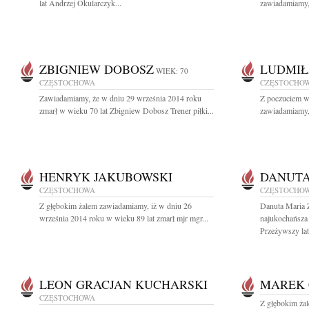
lat Andrzej Okularczyk...
zawiadamiamy, 
ZBIGNIEW DOBOSZ
LUDMIŁ
WIEK: 70
CZĘSTOCHOWA
CZĘSTOCHO
Zawiadamiamy, że w dniu 29 września 2014 roku
Z poczuciem wi
zmarł w wieku 70 lat Zbigniew Dobosz Trener piłki...
zawiadamiamy, 
HENRYK JAKUBOWSKI
DANUTA
CZĘSTOCHOWA
CZĘSTOCHO
Z głębokim żalem zawiadamiamy, iż w dniu 26
Danuta Maria
września 2014 roku w wieku 89 lat zmarł mjr mgr...
najukochańsza
Przeżywszy lat 
LEON GRACJAN KUCHARSKI
MAREK 
CZĘSTOCHOWA
Z głębokim ża