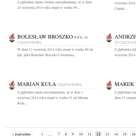
Z głębokim żalem i bólem zawiadamiamy, że w dniu
września 2014
24 września 2014 roku zmarł w wieku 89...
Cupiał...
BOLESŁAW BROSZKO
ANDRZE
WIEK: 86
CZĘSTOCHOWA
72
CZĘSTOC
W dniu 13 września 2014 roku zmarł w wieku 86 lat
Z głębokim ża
kpt. pilot Bolesław Broszko Ceremonia...
września 2014 
MARIAN KULA
MAREK 
CZĘSTOCHOWA
Z głębokim żalem zawiadamiamy, że w dniu 1
Z głębokim sm
września 2014 roku zmarł w wieku 91 lat Marian
dniu 31 sierpn
Kula...
« poprzednie
1
...
7
8
9
10
11
12
13
14
15
16