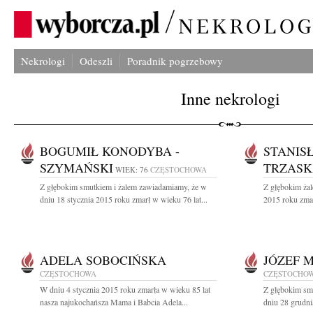
Nekrologi
Odeszli
Poradnik pogrzebowy
Inne nekrologi
BOGUMIŁ KONODYBA -
STANIS
SZYMAŃSKI
TRZAS
WIEK: 76
CZĘSTOCHOWA
Z głębokim smutkiem i żalem zawiadamiamy, że w
Z głębokim żal
dniu 18 stycznia 2015 roku zmarł w wieku 76 lat...
2015 roku zmar
ADELA SOBOCIŃSKA
JÓZEF 
CZĘSTOCHOWA
CZĘSTOCHO
W dniu 4 stycznia 2015 roku zmarła w wieku 85 lat
Z głębokim sm
nasza najukochańsza Mama i Babcia Adela...
dniu 28 grudni