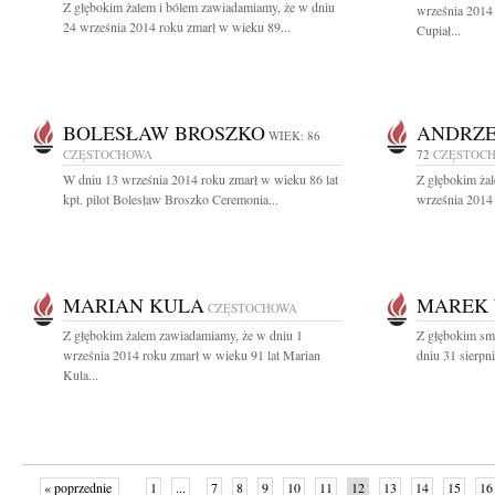
Z głębokim żalem i bólem zawiadamiamy, że w dniu
września 2014
24 września 2014 roku zmarł w wieku 89...
Cupiał...
BOLESŁAW BROSZKO
ANDRZE
WIEK: 86
CZĘSTOCHOWA
72
CZĘSTOC
W dniu 13 września 2014 roku zmarł w wieku 86 lat
Z głębokim ża
kpt. pilot Bolesław Broszko Ceremonia...
września 2014 
MARIAN KULA
MAREK 
CZĘSTOCHOWA
Z głębokim żalem zawiadamiamy, że w dniu 1
Z głębokim sm
września 2014 roku zmarł w wieku 91 lat Marian
dniu 31 sierpn
Kula...
« poprzednie
1
...
7
8
9
10
11
12
13
14
15
16