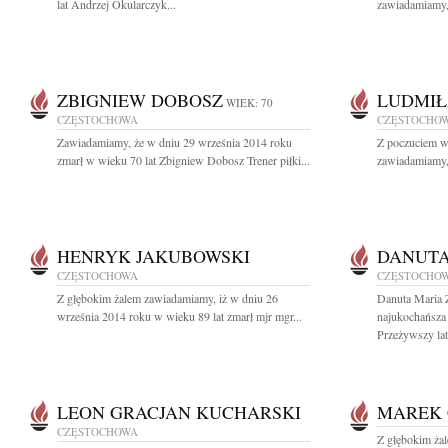
lat Andrzej Okularczyk...
zawiadamiamy, 
ZBIGNIEW DOBOSZ
LUDMIŁ
WIEK: 70
CZĘSTOCHOWA
CZĘSTOCHO
Zawiadamiamy, że w dniu 29 września 2014 roku
Z poczuciem wi
zmarł w wieku 70 lat Zbigniew Dobosz Trener piłki...
zawiadamiamy, 
HENRYK JAKUBOWSKI
DANUTA
CZĘSTOCHOWA
CZĘSTOCHO
Z głębokim żalem zawiadamiamy, iż w dniu 26
Danuta Maria
września 2014 roku w wieku 89 lat zmarł mjr mgr...
najukochańsza
Przeżywszy lat 
LEON GRACJAN KUCHARSKI
MAREK 
CZĘSTOCHOWA
Z głębokim ża