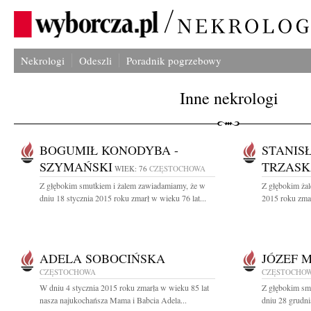
Nekrologi
Odeszli
Poradnik pogrzebowy
Inne nekrologi
BOGUMIŁ KONODYBA -
STANIS
SZYMAŃSKI
TRZAS
WIEK: 76
CZĘSTOCHOWA
Z głębokim smutkiem i żalem zawiadamiamy, że w
Z głębokim żal
dniu 18 stycznia 2015 roku zmarł w wieku 76 lat...
2015 roku zmar
ADELA SOBOCIŃSKA
JÓZEF 
CZĘSTOCHOWA
CZĘSTOCHO
W dniu 4 stycznia 2015 roku zmarła w wieku 85 lat
Z głębokim sm
nasza najukochańsza Mama i Babcia Adela...
dniu 28 grudni