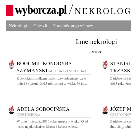
Nekrologi
Odeszli
Poradnik pogrzebowy
Inne nekrologi
BOGUMIŁ KONODYBA -
STANIS
SZYMAŃSKI
TRZAS
WIEK: 76
CZĘSTOCHOWA
Z głębokim smutkiem i żalem zawiadamiamy, że w
Z głębokim żal
dniu 18 stycznia 2015 roku zmarł w wieku 76 lat...
2015 roku zmar
ADELA SOBOCIŃSKA
JÓZEF 
CZĘSTOCHOWA
CZĘSTOCHO
W dniu 4 stycznia 2015 roku zmarła w wieku 85 lat
Z głębokim sm
nasza najukochańsza Mama i Babcia Adela...
dniu 28 grudni