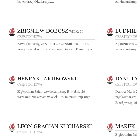
lat Andrzej Okularczyk...
zawiadamiamy, 
ZBIGNIEW DOBOSZ
LUDMIŁ
WIEK: 70
CZĘSTOCHOWA
CZĘSTOCHO
Zawiadamiamy, że w dniu 29 września 2014 roku
Z poczuciem wi
zmarł w wieku 70 lat Zbigniew Dobosz Trener piłki...
zawiadamiamy, 
HENRYK JAKUBOWSKI
DANUTA
CZĘSTOCHOWA
CZĘSTOCHO
Z głębokim żalem zawiadamiamy, iż w dniu 26
Danuta Maria
września 2014 roku w wieku 89 lat zmarł mjr mgr...
najukochańsza
Przeżywszy lat 
LEON GRACJAN KUCHARSKI
MAREK 
CZĘSTOCHOWA
Z głębokim ża