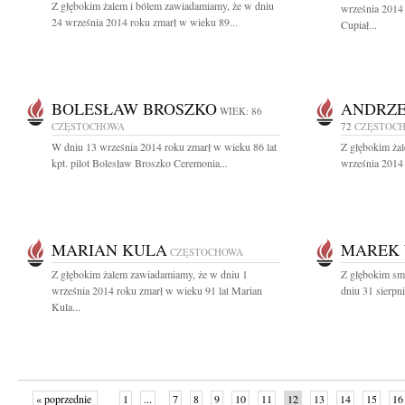
Z głębokim żalem i bólem zawiadamiamy, że w dniu
września 2014
24 września 2014 roku zmarł w wieku 89...
Cupiał...
BOLESŁAW BROSZKO
ANDRZE
WIEK: 86
CZĘSTOCHOWA
72
CZĘSTOC
W dniu 13 września 2014 roku zmarł w wieku 86 lat
Z głębokim ża
kpt. pilot Bolesław Broszko Ceremonia...
września 2014 
MARIAN KULA
MAREK 
CZĘSTOCHOWA
Z głębokim żalem zawiadamiamy, że w dniu 1
Z głębokim sm
września 2014 roku zmarł w wieku 91 lat Marian
dniu 31 sierpn
Kula...
« poprzednie
1
...
7
8
9
10
11
12
13
14
15
16