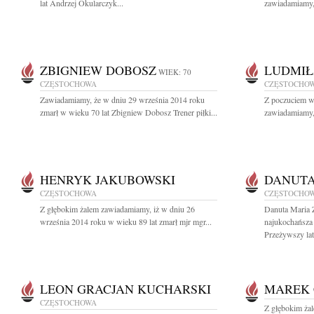
lat Andrzej Okularczyk...
zawiadamiamy, 
ZBIGNIEW DOBOSZ
LUDMIŁ
WIEK: 70
CZĘSTOCHOWA
CZĘSTOCHO
Zawiadamiamy, że w dniu 29 września 2014 roku
Z poczuciem wi
zmarł w wieku 70 lat Zbigniew Dobosz Trener piłki...
zawiadamiamy, 
HENRYK JAKUBOWSKI
DANUTA
CZĘSTOCHOWA
CZĘSTOCHO
Z głębokim żalem zawiadamiamy, iż w dniu 26
Danuta Maria
września 2014 roku w wieku 89 lat zmarł mjr mgr...
najukochańsza
Przeżywszy lat 
LEON GRACJAN KUCHARSKI
MAREK 
CZĘSTOCHOWA
Z głębokim ża