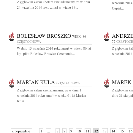
Z głębokim żalem i bólem zawiadamiamy, że w dniu
września 2014
24 września 2014 roku zmarł w wieku 89...
Cupiał...
BOLESŁAW BROSZKO
ANDRZE
WIEK: 86
CZĘSTOCHOWA
72
CZĘSTOC
W dniu 13 września 2014 roku zmarł w wieku 86 lat
Z głębokim ża
kpt. pilot Bolesław Broszko Ceremonia...
września 2014 
MARIAN KULA
MAREK 
CZĘSTOCHOWA
Z głębokim żalem zawiadamiamy, że w dniu 1
Z głębokim sm
września 2014 roku zmarł w wieku 91 lat Marian
dniu 31 sierpn
Kula...
« poprzednie
1
...
7
8
9
10
11
12
13
14
15
16