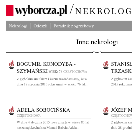
Nekrologi
Odeszli
Poradnik pogrzebowy
Inne nekrologi
BOGUMIŁ KONODYBA -
STANIS
SZYMAŃSKI
TRZAS
WIEK: 76
CZĘSTOCHOWA
Z głębokim smutkiem i żalem zawiadamiamy, że w
Z głębokim żal
dniu 18 stycznia 2015 roku zmarł w wieku 76 lat...
2015 roku zmar
ADELA SOBOCIŃSKA
JÓZEF 
CZĘSTOCHOWA
CZĘSTOCHO
W dniu 4 stycznia 2015 roku zmarła w wieku 85 lat
Z głębokim sm
nasza najukochańsza Mama i Babcia Adela...
dniu 28 grudni