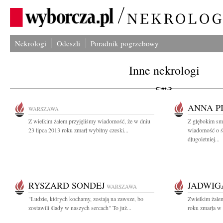
Nekrologi
Odeszli
Poradnik pogrzebowy
Inne nekrologi
ANNA P
WARSZAWA
Z wielkim żalem przyjęliśmy wiadomość, że w dniu
Z głębokim smu
23 lipca 2013 roku zmarł wybitny czeski...
wiadomość o ś
długoletniej...
RYSZARD SONDEJ
JADWIG
WARSZAWA
"Ludzie, których kochamy, zostają na zawsze, bo
Zwielkim żale
zostawili ślady w naszych sercach" To już...
roku zmarła w 