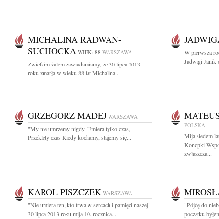
MICHALINA RADWAN-
JADWIG
SUCHOCKA
WIEK: 88
WARSZAWA
W pierwszą roc
Jadwigi Janik 
Zwielkim żalem zawiadamiamy, że 30 lipca 2013
roku zmarła w wieku 88 lat Michalina...
GRZEGORZ MADEJ
MATEUS
WARSZAWA
POLSKA
"My nie umrzemy nigdy. Umiera tylko czas,
Mija siedem la
Przeklęty czas Kiedy kochamy, stajemy się...
Konopki Wspo
zwłaszcza...
KAROL PISZCZEK
MIROSŁ
WARSZAWA
"Nie umiera ten, kto trwa w sercach i pamięci naszej"
"Pójdę do nieb
30 lipca 2013 roku mija 10. rocznica...
początku byłem