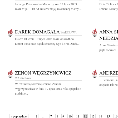
Jadwiga Polanowska-Misiorny zm. 23 lipca 2003
Dnia 29 lipca 
roku Mija 10 lat od śmierci mojej ukochanej Mamy....
śmierci Joanny
DAREK DOMAGAŁA
ANNA S
WARSZAWA
NIEDZI
Osiem lat temu, 19 lipca 2005 roku, odszedł do
Domu Pana nasz najukochańszy Syn i Brat Darek...
Anna Siewiersk
piąta rocznica
ZENON WĘGRZYNOWICZ
ANDRZE
WARSZAWA
... Pełno nas, 
W dwunastą rocznicę śmierci Zenona
odejścia tak n
Węgrzynowicza w dniu 19 lipca 2013 roku (piątek) o
godzinie...
« poprzednie
1
...
7
8
9
10
11
12
13
14
15
16