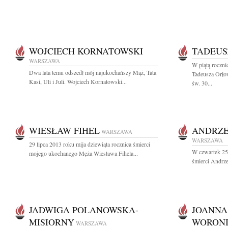
WOJCIECH KORNATOWSKI
TADEUS
WARSZAWA
W piątą roczni
Dwa lata temu odszedł mój najukochańszy Mąż, Tata
Tadeusza Orło
Kasi, Uli i Juli. Wojciech Kornatowski...
św. 30...
WIESŁAW FIHEL
ANDRZE
WARSZAWA
WARSZAWA
29 lipca 2013 roku mija dziewiąta rocznica śmierci
W czwartek 25 
mojego ukochanego Męża Wiesława Fihela...
śmierci Andrze
JADWIGA POLANOWSKA-
JOANNA
MISIORNY
WORON
WARSZAWA