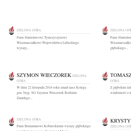
ZIELONA GÓRA
ZIELONA GÓ
Panu Stanisławowi Tymczyszynowi
Panu Stanisł
Wicemarszałkowi Województwa Lubuskiego
Wicemarszałk
wyrazy...
głębokiego...
SZYMON WIECZOREK
TOMASZ
ZIELONA
GÓRA
GÓRA
W dniu 22 listopada 2016 roku zmarł nasz Kolega
Z głębokim żal
gen. bryg. SG Szymon Wieczorek Rodzinie
wiadomość o tr
Zmarłego...
ZIELONA GÓRA
KRYSTY
Panu Beniaminowi Kobierskiemu wyrazy głębokiego
ZIELONA GÓ