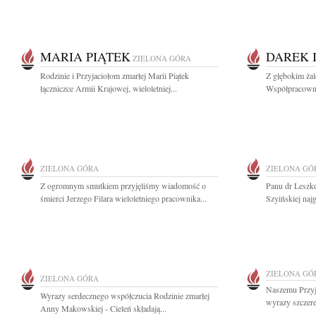
MARIA PIĄTEK
DAREK 
ZIELONA GÓRA
Rodzinie i Przyjaciołom zmarłej Marii Piątek
Z głębokim ża
łączniczce Armii Krajowej, wieloletniej...
Współpracownik
ZIELONA GÓRA
ZIELONA GÓ
Z ogromnym smutkiem przyjęliśmy wiadomość o
Panu dr Leszk
śmierci Jerzego Filara wieloletniego pracownika...
Szyińskiej naj
ZIELONA GÓ
ZIELONA GÓRA
Naszemu Przyj
Wyrazy serdecznego współczucia Rodzinie zmarłej
wyrazy szczer
Anny Makowskiej - Cieleń składają...