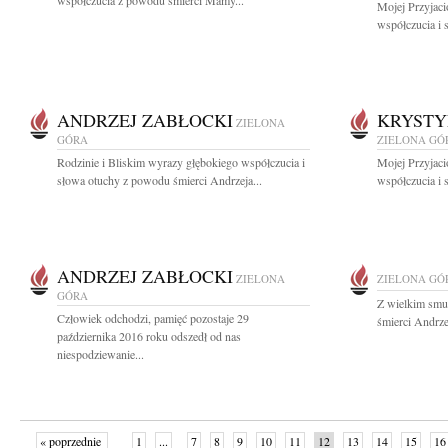
współczucia z powodu śmierci Mamy...
Mojej Przyjaci
współczucia i 
ANDRZEJ ZABŁOCKI
KRYSTY
ZIELONA
GÓRA
ZIELONA GÓ
Rodzinie i Bliskim wyrazy głębokiego współczucia i
Mojej Przyjaci
słowa otuchy z powodu śmierci Andrzeja...
współczucia i 
ANDRZEJ ZABŁOCKI
ZIELONA
ZIELONA GÓ
GÓRA
Z wielkim smu
Człowiek odchodzi, pamięć pozostaje 29
śmierci Andrze
października 2016 roku odszedł od nas
niespodziewanie...
« poprzednie
1
...
7
8
9
10
11
12
13
14
15
16