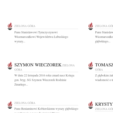
ZIELONA GÓRA
ZIELONA GÓ
Panu Stanisławowi Tymczyszynowi
Panu Stanisł
Wicemarszałkowi Województwa Lubuskiego
Wicemarszałk
wyrazy...
głębokiego...
SZYMON WIECZOREK
TOMASZ
ZIELONA
GÓRA
GÓRA
W dniu 22 listopada 2016 roku zmarł nasz Kolega
Z głębokim żal
gen. bryg. SG Szymon Wieczorek Rodzinie
wiadomość o tr
Zmarłego...
ZIELONA GÓRA
KRYSTY
Panu Beniaminowi Kobierskiemu wyrazy głębokiego
ZIELONA GÓ