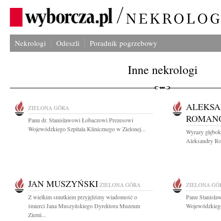
Nekrologi
Odeszli
Poradnik pogrzebowy
Inne nekrologi
ALEKS
ZIELONA GÓRA
ROMAN
Panu dr. Stanisławowi Łobaczowi Prezesowi
Wojewódzkiego Szpitala Klinicznego w Zielonej...
Wyrazy głębok
Aleksandry Rom
JAN MUSZYŃSKI
ZIELONA GÓRA
ZIELONA GÓ
Z wielkim smutkiem przyjęliśmy wiadomość o
Panu Stanisła
śmierci Jana Muszyńskiego Dyrektora Muzeum
Wojewódzkiego 
Ziemi...