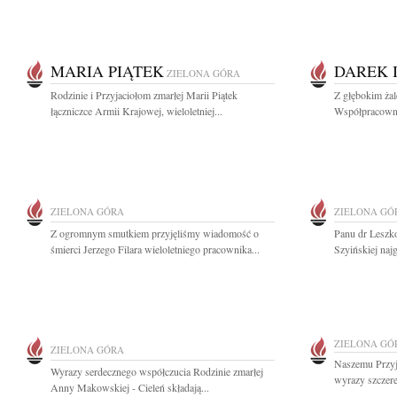
MARIA PIĄTEK
DAREK 
ZIELONA GÓRA
Rodzinie i Przyjaciołom zmarłej Marii Piątek
Z głębokim ża
łączniczce Armii Krajowej, wieloletniej...
Współpracownik
ZIELONA GÓRA
ZIELONA GÓ
Z ogromnym smutkiem przyjęliśmy wiadomość o
Panu dr Leszk
śmierci Jerzego Filara wieloletniego pracownika...
Szyińskiej naj
ZIELONA GÓ
ZIELONA GÓRA
Naszemu Przyj
Wyrazy serdecznego współczucia Rodzinie zmarłej
wyrazy szczer
Anny Makowskiej - Cieleń składają...