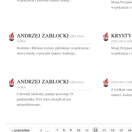
współczucia z powodu śmierci Mamy...
Mojej Przyjaci
współczucia i 
ANDRZEJ ZABŁOCKI
KRYSTY
ZIELONA
GÓRA
ZIELONA GÓ
Rodzinie i Bliskim wyrazy głębokiego współczucia i
Mojej Przyjaci
słowa otuchy z powodu śmierci Andrzeja...
współczucia i 
ANDRZEJ ZABŁOCKI
ZIELONA
ZIELONA GÓ
GÓRA
Z wielkim smu
Człowiek odchodzi, pamięć pozostaje 29
śmierci Andrze
października 2016 roku odszedł od nas
niespodziewanie...
« poprzednie
1
...
7
8
9
10
11
12
13
14
15
16