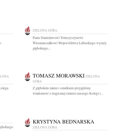
ZIELONA GÓRA
Panu Stanisławowi Tomczyszynowi
o
Wicemarszałkowi Województwa Lubuskiego wyrazy
głębokiego...
TOMASZ MORAWSKI
ELONA
ZIELONA
GÓRA
Kolega
Z głębokim żalem i smutkiem przyjęliśmy
wiadomość o tragicznej śmierci naszego Kolegi i...
KRYSTYNA BEDNARSKA
łębokiego
ZIELONA GÓRA