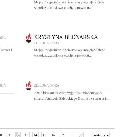
Mojej Przyjaciółce Agnieszce wyrazy głębokiego
współczucia i słowa otuchy z powodu...
KRYSTYNA BEDNARSKA
ONA
ZIELONA GÓRA
czucia i
Mojej Przyjaciółce Agnieszce wyrazy głębokiego
współczucia i słowa otuchy z powodu...
ONA
ZIELONA GÓRA
Z wielkim smutkiem przyjęliśmy wiadomość o
śmierci Andrzeja Zabłockiego Burmistrza miasta i...
0
11
12
13
14
15
16
17
...
39
następne »