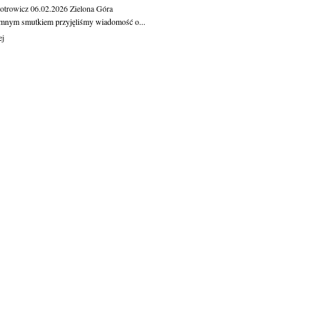
otrowicz
06.02.2026
Zielona Góra
mnym smutkiem przyjęliśmy wiadomość o...
ej