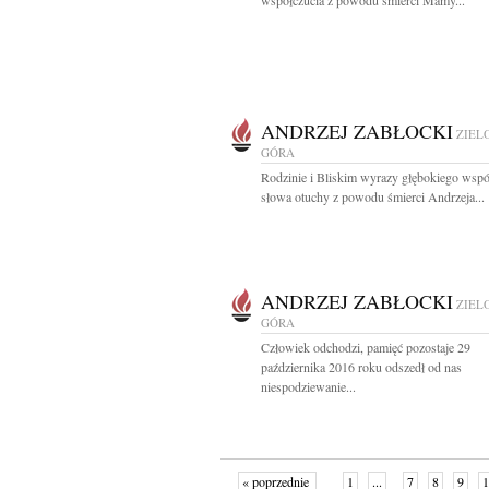
współczucia z powodu śmierci Mamy...
ANDRZEJ ZABŁOCKI
ZIEL
GÓRA
Rodzinie i Bliskim wyrazy głębokiego współ
słowa otuchy z powodu śmierci Andrzeja...
ANDRZEJ ZABŁOCKI
ZIEL
GÓRA
Człowiek odchodzi, pamięć pozostaje 29
października 2016 roku odszedł od nas
niespodziewanie...
« poprzednie
1
...
7
8
9
1