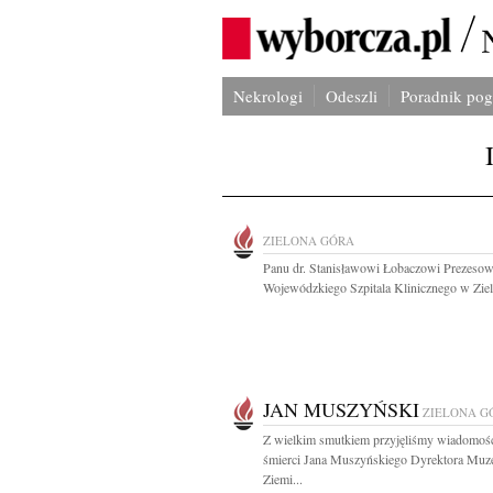
Nekrologi
Odeszli
Poradnik po
ZIELONA GÓRA
Panu dr. Stanisławowi Łobaczowi Prezesow
Wojewódzkiego Szpitala Klinicznego w Zielo
JAN MUSZYŃSKI
ZIELONA G
Z wielkim smutkiem przyjęliśmy wiadomoś
śmierci Jana Muszyńskiego Dyrektora Mu
Ziemi...