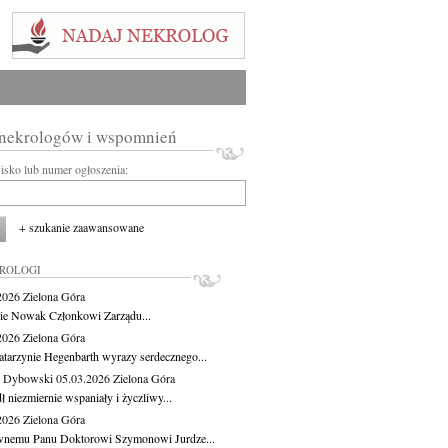
 nekrologów i wspomnień
wisko lub numer ogłoszenia:
+ szukanie zaawansowane
KROLOGI
.2026
Zielona Góra
cie Nowak Członkowi Zarządu...
.2026
Zielona Góra
atarzynie Hegenbarth wyrazy serdecznego...
 Dybowski
05.03.2026
Zielona Góra
 niezmiernie wspaniały i życzliwy...
.2026
Zielona Góra
nemu Panu Doktorowi Szymonowi Jurdze...