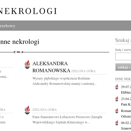
grzebowy
Inne nekrologi
Szukaj
Imię i naz
ALEKSANDRA
ROMANOWSKA
i
ZIELONA GÓRA
nej...
Wyrazy głębokiego współczucia Rodzinie
INNE NE
Aleksandry Romanowskiej znanej i cenionej...
29.07
Elżbie
23.04
Pani K
ÓRA
ZIELONA GÓRA
Roman
Odszedł
ć o
Panu Stanisławowi Łobaczowi Prezesowi Zarządu
zeum
Wojewódzkiego Szpitala Klinicznego w...
06.02
Szanow