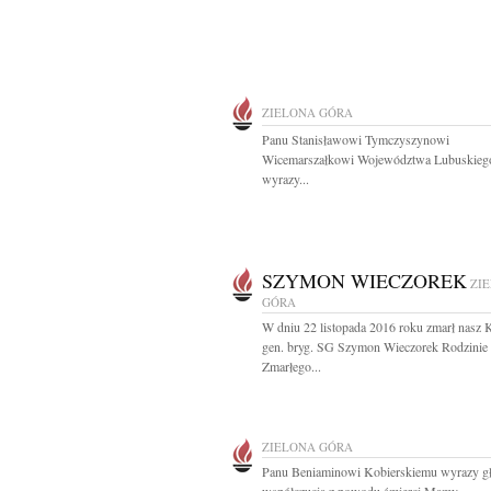
ZIELONA GÓRA
Panu Stanisławowi Tymczyszynowi
Wicemarszałkowi Województwa Lubuskieg
wyrazy...
SZYMON WIECZOREK
ZI
GÓRA
W dniu 22 listopada 2016 roku zmarł nasz 
gen. bryg. SG Szymon Wieczorek Rodzinie
Zmarłego...
ZIELONA GÓRA
Panu Beniaminowi Kobierskiemu wyrazy g