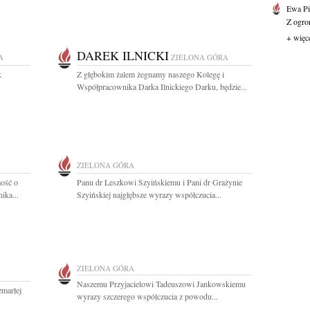
Ewa Pi
Z ogro
+ więc
DAREK ILNICKI
A
ZIELONA GÓRA
k
Z głębokim żalem żegnamy naszego Kolegę i
Współpracownika Darka Ilnickiego Darku, będzie...
ZIELONA GÓRA
ość o
Panu dr Leszkowi Szyińskiemu i Pani dr Grażynie
ika...
Szyińskiej najgłębsze wyrazy współczucia...
ZIELONA GÓRA
Naszemu Przyjacielowi Tadeuszowi Jankowskiemu
zmarłej
wyrazy szczerego współczucia z powodu...