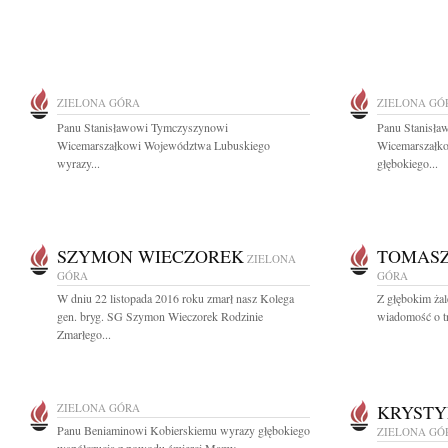
ZIELONA GÓRA
ZIELONA GÓ
Panu Stanisławowi Tymczyszynowi
Panu Stanisł
Wicemarszałkowi Województwa Lubuskiego
Wicemarszałk
wyrazy...
głębokiego...
SZYMON WIECZOREK
TOMASZ
ZIELONA
GÓRA
GÓRA
W dniu 22 listopada 2016 roku zmarł nasz Kolega
Z głębokim żal
gen. bryg. SG Szymon Wieczorek Rodzinie
wiadomość o tr
Zmarłego...
ZIELONA GÓRA
KRYSTY
Panu Beniaminowi Kobierskiemu wyrazy głębokiego
ZIELONA GÓ