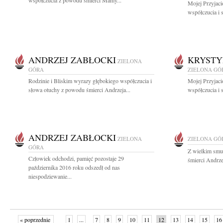
współczucia z powodu śmierci Mamy...
Mojej Przyjaci
współczucia i 
ANDRZEJ ZABŁOCKI
KRYSTY
ZIELONA
GÓRA
ZIELONA GÓ
Rodzinie i Bliskim wyrazy głębokiego współczucia i
Mojej Przyjaci
słowa otuchy z powodu śmierci Andrzeja...
współczucia i 
ANDRZEJ ZABŁOCKI
ZIELONA
ZIELONA GÓ
GÓRA
Z wielkim smu
Człowiek odchodzi, pamięć pozostaje 29
śmierci Andrze
października 2016 roku odszedł od nas
niespodziewanie...
« poprzednie
1
...
7
8
9
10
11
12
13
14
15
16