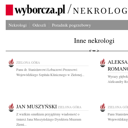
Nekrologi
Odeszli
Poradnik pogrzebowy
Inne nekrologi
ALEKS
ZIELONA GÓRA
ROMAN
Panu dr. Stanisławowi Łobaczowi Prezesowi
Wojewódzkiego Szpitala Klinicznego w Zielonej...
Wyrazy głębok
Aleksandry Rom
JAN MUSZYŃSKI
ZIELONA GÓRA
ZIELONA GÓ
Z wielkim smutkiem przyjęliśmy wiadomość o
Panu Stanisła
śmierci Jana Muszyńskiego Dyrektora Muzeum
Wojewódzkiego 
Ziemi...