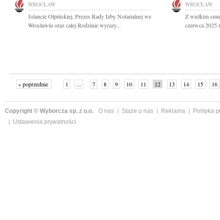
WROCŁAW
WROCŁAW
Jolancie Ołpińskiej, Prezes Rady Izby Notarialnej we
Z wielkim smu
Wrocławiu oraz całej Rodzinie wyrazy...
czerwca 2025 r.
« poprzednie
1
...
7
8
9
10
11
12
13
14
15
16
Copyright © Wyborcza sp. z o.o.
O nas
Staże u nas
Reklama
Polityka 
Ustawienia prywatności