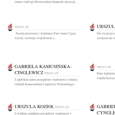
śmierci Jadwigi Morawieckiej działaczki opozycji...
URSZUL
WROCŁAW
Naszej pracownicy i koleżance Pani Annie Cygan
Nie wyręczysz 
wyrazy szczerego współczucia z...
szczęścia nie 
GABRIELA KAMUSIŃSKA-
WROCŁAW
CINGLEWICZ
WROCŁAW
Panu Sędziem
współczucia po
Z głębokim żalem przyjęliśmy wiadomość o śmierci
Gabrieli Kamusińskiej-Cinglewicz Wieloletniego...
URSZULA KOZIOŁ
GABRIE
WROCŁAW
CYNGL
Z wielkim smutkiem przyjęliśmy wiadomość o