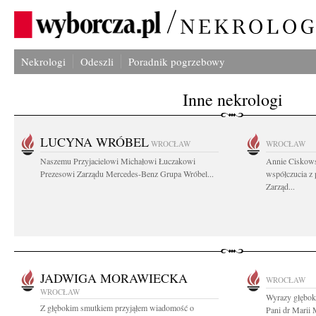
Nekrologi
Odeszli
Poradnik pogrzebowy
Inne nekrologi
LUCYNA WRÓBEL
WROCŁAW
WROCŁAW
Naszemu Przyjacielowi Michałowi Łuczakowi
Annie Ciskows
Prezesowi Zarządu Mercedes-Benz Grupa Wróbel...
współczucia z
Zarząd...
JADWIGA MORAWIECKA
WROCŁAW
WROCŁAW
Wyrazy głęboki
Z głębokim smutkiem przyjąłem wiadomość o
Pani dr Marii 