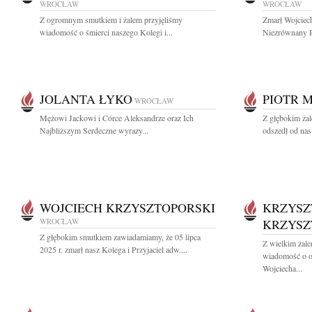
WROCŁAW
WROCŁAW
Z ogromnym smutkiem i żalem przyjęliśmy
Zmarł Wojciec
wiadomość o śmierci naszego Kolegi i...
Niezrównany P
JOLANTA ŁYKO
PIOTR 
WROCŁAW
Mężowi Jackowi i Córce Aleksandrze oraz Ich
Z głębokim żal
Najbliższym Serdeczne wyrazy...
odszedł od nas
WOJCIECH KRZYSZTOPORSKI
KRZYSZ
WROCŁAW
KRZYSZ
Z głębokim smutkiem zawiadamiamy, że 05 lipca
Z wielkim żale
2025 r. zmarł nasz Kolega i Przyjaciel adw....
wiadomość o od
Wojciecha...