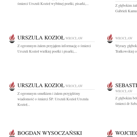
śmierci Urszuli Kozioł wybitnej poetki, pisarki,...
Z głębokim ża
Gabrieli Kamus
URSZULA KOZIOŁ
WROCŁAW
WROCŁAW
Z ogromnym żalem przyjąłem informację o śmierci
Wyrazy głęboki
Urszuli Kozioł wielkiej poetki i pisarki,...
Tratkowskiej or
URSZULA KOZIOŁ
SEBAST
WROCŁAW
WROCŁAW
Z ogromnym smutkiem i żalem przyjęliśmy
Z głębokim bó
wiadomość o śmierci ŚP. Urszuli Kozioł Urszula
śmierci dr Seb
Kozioł...
BOGDAN WYSOCZAŃSKI
WOJCIE