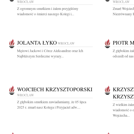
WROCŁAW
WROCŁAW
Z ogromnym smutkiem i żalem przyjęliśmy
Zmarł Wojciec
wiadomość o śmierci naszego Kolegi i...
Niezrównany P
JOLANTA ŁYKO
PIOTR 
WROCŁAW
Mężowi Jackowi i Córce Aleksandrze oraz Ich
Z głębokim żal
Najbliższym Serdeczne wyrazy...
odszedł od nas
WOJCIECH KRZYSZTOPORSKI
KRZYSZ
WROCŁAW
KRZYSZ
Z głębokim smutkiem zawiadamiamy, że 05 lipca
Z wielkim żale
2025 r. zmarł nasz Kolega i Przyjaciel adw....
wiadomość o od
Wojciecha...