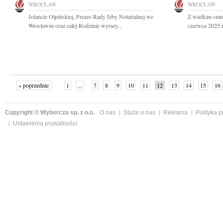
WROCŁAW
WROCŁAW
Jolancie Ołpińskiej, Prezes Rady Izby Notarialnej we
Z wielkim smu
Wrocławiu oraz całej Rodzinie wyrazy...
czerwca 2025 r.
« poprzednie
1
...
7
8
9
10
11
12
13
14
15
16
Copyright © Wyborcza sp. z o.o.
O nas
Staże u nas
Reklama
Polityka 
Ustawienia prywatności