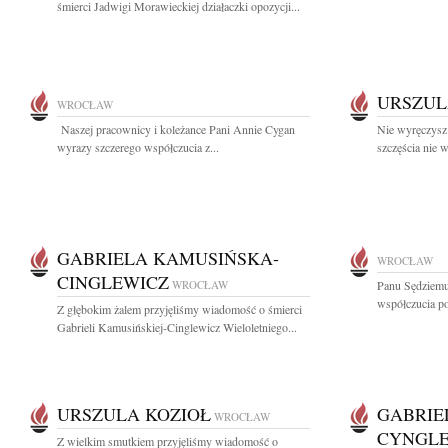
śmierci Jadwigi Morawieckiej działaczki opozycji...
URSZUL
WROCŁAW
Naszej pracownicy i koleżance Pani Annie Cygan
Nie wyręczysz 
wyrazy szczerego współczucia z...
szczęścia nie 
GABRIELA KAMUSIŃSKA-
WROCŁAW
CINGLEWICZ
WROCŁAW
Panu Sędziem
współczucia po
Z głębokim żalem przyjęliśmy wiadomość o śmierci
Gabrieli Kamusińskiej-Cinglewicz Wieloletniego...
URSZULA KOZIOŁ
GABRIE
WROCŁAW
CYNGL
Z wielkim smutkiem przyjęliśmy wiadomość o