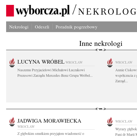
Nekrologi
Odeszli
Poradnik pogrzebowy
Inne nekrologi
LUCYNA WRÓBEL
WROCŁAW
WROCŁAW
Naszemu Przyjacielowi Michałowi Łuczakowi
Annie Ciskows
Prezesowi Zarządu Mercedes-Benz Grupa Wróbel...
współczucia z
Zarząd...
JADWIGA MORAWIECKA
WROCŁAW
WROCŁAW
Wyrazy głęboki
Z głębokim smutkiem przyjąłem wiadomość o
Pani dr Marii 