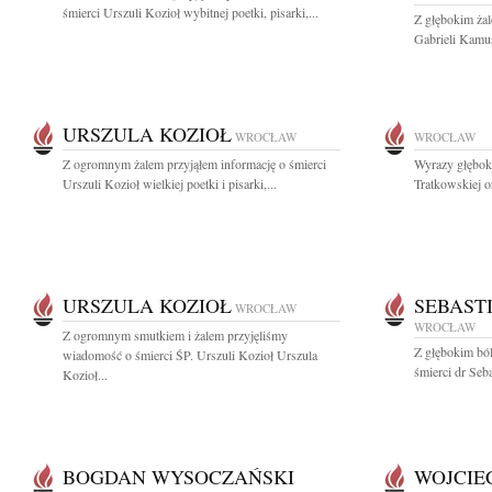
śmierci Urszuli Kozioł wybitnej poetki, pisarki,...
Z głębokim ża
Gabrieli Kamus
URSZULA KOZIOŁ
WROCŁAW
WROCŁAW
Z ogromnym żalem przyjąłem informację o śmierci
Wyrazy głęboki
Urszuli Kozioł wielkiej poetki i pisarki,...
Tratkowskiej or
URSZULA KOZIOŁ
SEBAST
WROCŁAW
WROCŁAW
Z ogromnym smutkiem i żalem przyjęliśmy
Z głębokim bó
wiadomość o śmierci ŚP. Urszuli Kozioł Urszula
śmierci dr Seb
Kozioł...
BOGDAN WYSOCZAŃSKI
WOJCIE