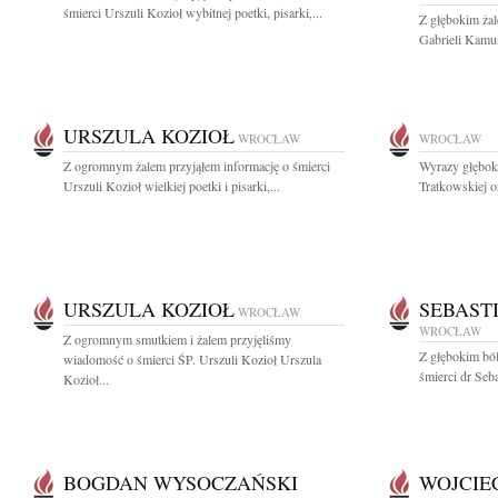
śmierci Urszuli Kozioł wybitnej poetki, pisarki,...
Z głębokim ża
Gabrieli Kamus
URSZULA KOZIOŁ
WROCŁAW
WROCŁAW
Z ogromnym żalem przyjąłem informację o śmierci
Wyrazy głęboki
Urszuli Kozioł wielkiej poetki i pisarki,...
Tratkowskiej or
URSZULA KOZIOŁ
SEBAST
WROCŁAW
WROCŁAW
Z ogromnym smutkiem i żalem przyjęliśmy
Z głębokim bó
wiadomość o śmierci ŚP. Urszuli Kozioł Urszula
śmierci dr Seb
Kozioł...
BOGDAN WYSOCZAŃSKI
WOJCIE