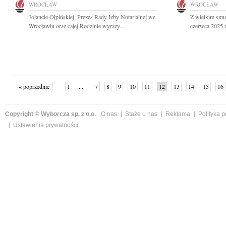
WROCŁAW
WROCŁAW
Jolancie Ołpińskiej, Prezes Rady Izby Notarialnej we
Z wielkim smu
Wrocławiu oraz całej Rodzinie wyrazy...
czerwca 2025 r.
« poprzednie
1
...
7
8
9
10
11
12
13
14
15
16
Copyright © Wyborcza sp. z o.o.
O nas
Staże u nas
Reklama
Polityka 
Ustawienia prywatności