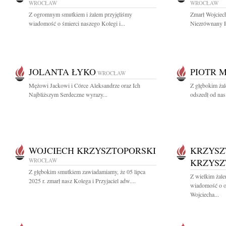
WROCŁAW
WROCŁAW
Z ogromnym smutkiem i żalem przyjęliśmy
Zmarł Wojciec
wiadomość o śmierci naszego Kolegi i...
Niezrównany P
JOLANTA ŁYKO
PIOTR 
WROCŁAW
Mężowi Jackowi i Córce Aleksandrze oraz Ich
Z głębokim żal
Najbliższym Serdeczne wyrazy...
odszedł od nas
WOJCIECH KRZYSZTOPORSKI
KRZYSZ
WROCŁAW
KRZYSZ
Z głębokim smutkiem zawiadamiamy, że 05 lipca
Z wielkim żale
2025 r. zmarł nasz Kolega i Przyjaciel adw....
wiadomość o od
Wojciecha...