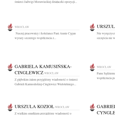
śmierci Jadwigi Morawieckiej działaczki opozycji...
URSZUL
WROCŁAW
Naszej pracownicy i koleżance Pani Annie Cygan
Nie wyręczysz 
wyrazy szczerego współczucia z...
szczęścia nie 
GABRIELA KAMUSIŃSKA-
WROCŁAW
CINGLEWICZ
WROCŁAW
Panu Sędziem
współczucia po
Z głębokim żalem przyjęliśmy wiadomość o śmierci
Gabrieli Kamusińskiej-Cinglewicz Wieloletniego...
URSZULA KOZIOŁ
GABRIE
WROCŁAW
CYNGL
Z wielkim smutkiem przyjęliśmy wiadomość o