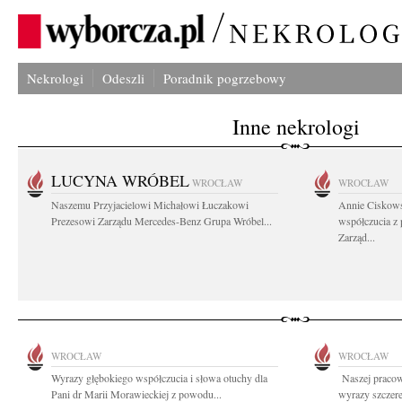
Nekrologi
Odeszli
Poradnik pogrzebowy
Inne nekrologi
LUCYNA WRÓBEL
WROCŁAW
WROCŁAW
Naszemu Przyjacielowi Michałowi Łuczakowi
Annie Ciskows
Prezesowi Zarządu Mercedes-Benz Grupa Wróbel...
współczucia z
Zarząd...
WROCŁAW
WROCŁAW
Wyrazy głębokiego współczucia i słowa otuchy dla
Naszej pracow
Pani dr Marii Morawieckiej z powodu...
wyrazy szczere