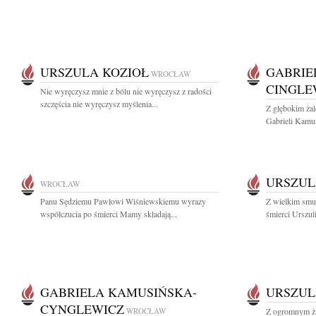
URSZULA KOZIOŁ
GABRIE
WROCŁAW
CINGLE
Nie wyręczysz mnie z bólu nie wyręczysz z radości
szczęścia nie wyręczysz myślenia...
Z głębokim ża
Gabrieli Kamus
URSZUL
WROCŁAW
Panu Sędziemu Pawłowi Wiśniewskiemu wyrazy
Z wielkim smu
współczucia po śmierci Mamy składają...
śmierci Urszuli
GABRIELA KAMUSIŃSKA-
URSZUL
CYNGLEWICZ
WROCŁAW
Z ogromnym ża