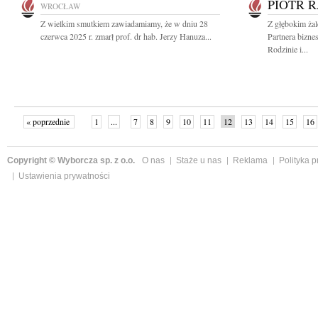
PIOTR 
WROCŁAW
Z wielkim smutkiem zawiadamiamy, że w dniu 28
Z głębokim ża
czerwca 2025 r. zmarł prof. dr hab. Jerzy Hanuza...
Partnera bizn
Rodzinie i...
« poprzednie
1
...
7
8
9
10
11
12
13
14
15
16
Copyright © Wyborcza sp. z o.o.
O nas
Staże u nas
Reklama
Polityka 
Ustawienia prywatności