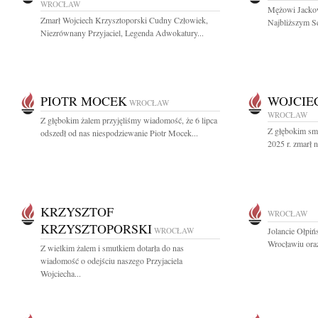
WROCŁAW
Mężowi Jackow
Zmarł Wojciech Krzysztoporski Cudny Człowiek,
Najbliższym Se
Niezrównany Przyjaciel, Legenda Adwokatury...
PIOTR MOCEK
WOJCIE
WROCŁAW
WROCŁAW
Z głębokim żalem przyjęliśmy wiadomość, że 6 lipca
Z głębokim sm
odszedł od nas niespodziewanie Piotr Mocek...
2025 r. zmarł n
KRZYSZTOF
WROCŁAW
KRZYSZTOPORSKI
WROCŁAW
Jolancie Ołpiń
Wrocławiu oraz
Z wielkim żalem i smutkiem dotarła do nas
wiadomość o odejściu naszego Przyjaciela
Wojciecha...