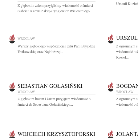
Urszuli Kozioł w
Z głębokim żalem przyjęliśmy wiadomość o śmierci
Gabrieli Kamusińskiej-Cynglewicz Wieloletniego...
URSZUL
WROCŁAW
Wyrazy głębokiego współczucia i żalu Pani Brygidzie
Z ogromnym sm
Tratkowskiej oraz Najbliższej...
wiadomość o śm
Kozioł...
SEBASTIAN GOŁASIŃSKI
BOGDAN
WROCŁAW
WROCŁAW
Z głębokim bólem i żalem przyjąłem wiadomość o
Z ogromnym sm
śmierci dr Sebastiana Gołasińskiego...
wiadomość o śm
WOJCIECH KRZYSZTOPORSKI
JOLANT