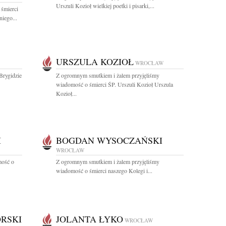
Urszuli Kozioł wielkiej poetki i pisarki,...
 śmierci
iego...
URSZULA KOZIOŁ
WROCŁAW
Brygidzie
Z ogromnym smutkiem i żalem przyjęliśmy
wiadomość o śmierci ŚP. Urszuli Kozioł Urszula
Kozioł...
I
BOGDAN WYSOCZAŃSKI
WROCŁAW
mość o
Z ogromnym smutkiem i żalem przyjęliśmy
wiadomość o śmierci naszego Kolegi i...
RSKI
JOLANTA ŁYKO
WROCŁAW