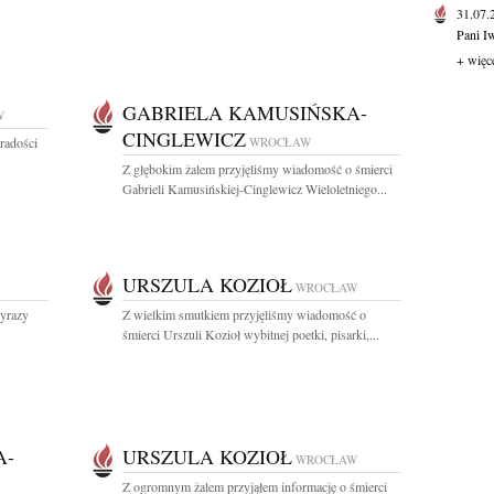
31.07
Pani I
+ więc
GABRIELA KAMUSIŃSKA-
W
CINGLEWICZ
radości
WROCŁAW
Z głębokim żalem przyjęliśmy wiadomość o śmierci
Gabrieli Kamusińskiej-Cinglewicz Wieloletniego...
URSZULA KOZIOŁ
WROCŁAW
yrazy
Z wielkim smutkiem przyjęliśmy wiadomość o
śmierci Urszuli Kozioł wybitnej poetki, pisarki,...
A-
URSZULA KOZIOŁ
WROCŁAW
Z ogromnym żalem przyjąłem informację o śmierci