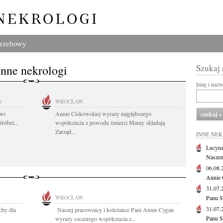
grzebowy
Inne nekrologi
Szukaj
Imię i naz
W
WROCŁAW
owi
Annie Ciskowskiej wyrazy najgłębszego
róbel...
współczucia z powodu śmierci Mamy składają
Zarząd...
INNE NE
Lucyna
Naszem
06.08
Annie 
31.07
WROCŁAW
Panu S
31.07
chy dla
Naszej pracownicy i koleżance Pani Annie Cygan
Panu S
wyrazy szczerego współczucia z...