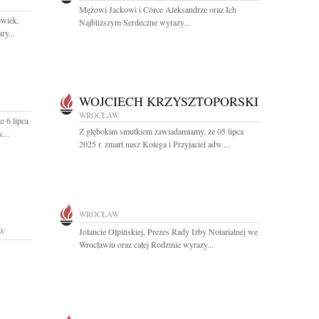
Mężowi Jackowi i Córce Aleksandrze oraz Ich
owiek,
Najbliższym Serdeczne wyrazy...
ry...
WOJCIECH KRZYSZTOPORSKI
WROCŁAW
e 6 lipca
Z głębokim smutkiem zawiadamiamy, że 05 lipca
...
2025 r. zmarł nasz Kolega i Przyjaciel adw....
WROCŁAW
W
Jolancie Ołpińskiej, Prezes Rady Izby Notarialnej we
Wrocławiu oraz całej Rodzinie wyrazy...