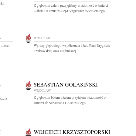
ki,...
Z głębokim żalem przyjęliśmy wiadomość o śmierci
Gabrieli Kamusińskiej-Cynglewicz Wieloletniego...
W
WROCŁAW
śmierci
Wyrazy głębokiego współczucia i żalu Pani Brygidzie
Tratkowskiej oraz Najbliższej...
SEBASTIAN GOŁASIŃSKI
W
WROCŁAW
Z głębokim bólem i żalem przyjąłem wiadomość o
szula
śmierci dr Sebastiana Gołasińskiego...
I
WOJCIECH KRZYSZTOPORSKI