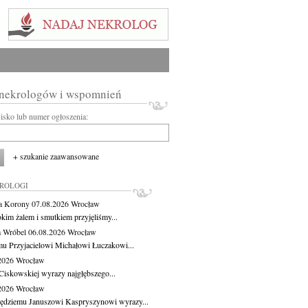
 nekrologów i wspomnień
wisko lub numer ogłoszenia:
+ szukanie zaawansowane
KROLOGI
a Korony
07.08.2026
Wrocław
okim żalem i smutkiem przyjęliśmy...
 Wróbel
06.08.2026
Wrocław
u Przyjacielowi Michałowi Łuczakowi...
.2026
Wrocław
Ciskowskiej wyrazy najgłębszego...
.2026
Wrocław
ędziemu Januszowi Kaspryszynowi wyrazy...