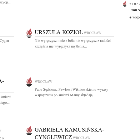
zycji...
31.07
Panu S
+ więc
URSZULA KOZIOŁ
WROCŁAW
 Cygan
Nie wyręczysz mnie z bólu nie wyręczysz z radości
szczęścia nie wyręczysz myślenia...
A-
WROCŁAW
Panu Sędziemu Pawłowi Wiśniewskiemu wyrazy
współczucia po śmierci Mamy składają...
 śmierci
iego...
GABRIELA KAMUSIŃSKA-
W
CYNGLEWICZ
ć o
WROCŁAW