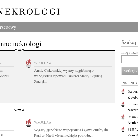
grzebowy
Inne nekrologi
Szukaj
Imię i naz
W
WROCŁAW
owi
Annie Ciskowskiej wyrazy najgłębszego
róbel...
współczucia z powodu śmierci Mamy składają
Zarząd...
INNE NE
Barbar
Z głęb
Lucyna
Naszem
06.08
WROCŁAW
Annie 
31.07
Wyrazy głębokiego współczucia i słowa otuchy dla
 o
Panu S
Pani dr Marii Morawieckiej z powodu...