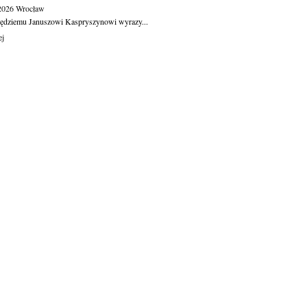
.2026
Wrocław
ędziemu Januszowi Kaspryszynowi wyrazy...
ej