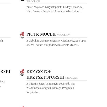
WROCŁAW
Zmarł Wojciech Krzysztoporski Cudny Człowiek,
Niezrównany Przyjaciel, Legenda Adwokatury...
PIOTR MOCEK
WROCŁAW
Ich
Z głębokim żalem przyjęliśmy wiadomość, że 6 lipca
odszedł od nas niespodziewanie Piotr Mocek...
RSKI
KRZYSZTOF
KRZYSZTOPORSKI
WROCŁAW
lipca
Z wielkim żalem i smutkiem dotarła do nas
.
wiadomość o odejściu naszego Przyjaciela
Wojciecha...