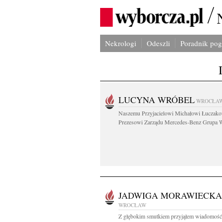
Nekrologi
Odeszli
Poradnik po
LUCYNA WRÓBEL
WROCŁA
Naszemu Przyjacielowi Michałowi Łuczak
Prezesowi Zarządu Mercedes-Benz Grupa W
JADWIGA MORAWIECKA
WROCŁAW
Z głębokim smutkiem przyjąłem wiadomość