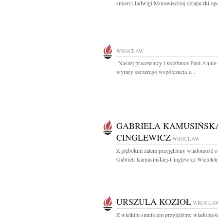
śmierci Jadwigi Morawieckiej działaczki opo
WROCŁAW
Naszej pracownicy i koleżance Pani Annie
wyrazy szczerego współczucia z...
GABRIELA KAMUSIŃSK
CINGLEWICZ
WROCŁAW
Z głębokim żalem przyjęliśmy wiadomość o
Gabrieli Kamusińskiej-Cinglewicz Wieloletn
URSZULA KOZIOŁ
WROCŁA
Z wielkim smutkiem przyjęliśmy wiadomoś