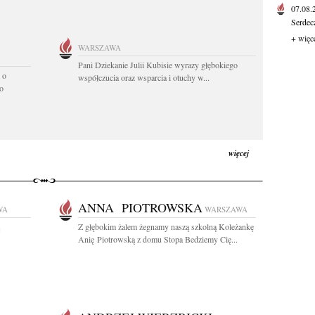
07.08
Serdec
+ więc
WARSZAWA
Pani Dziekanie Julii Kubisie wyrazy głębokiego
 o
współczucia oraz wsparcia i otuchy w...
o
więcej
ANNA PIOTROWSKA
WA
WARSZAWA
Z głębokim żalem żegnamy naszą szkolną Koleżankę
Anię Piotrowską z domu Stopa Bedziemy Cię...