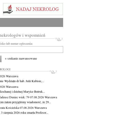
 nekrologów i wspomnień
wisko lub numer ogłoszenia:
+ szukanie zaawansowane
KROLOGI
.2026
Warszawa
ie Wydziału dr hab. Julii Kubisie,...
.2026
Warszawa
kochanej i dzielnej Marylce Butruk...
Tadeusz Duniec
wiek: 79
07.08.2026
Warszawa
kim żalem przyjęliśmy wiadomość, że 29...
zata Kościelska
07.08.2026
Warszawa
3 sierpnia 2026 roku zmarła Profesor...