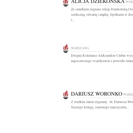
ALICJA DZIEKOŃSKA
WAR
Ze smutkiem żegnam Alicję Dziekońską Os
serdeczną, otwartą i mądrą. Spotkania w do
i...
WARSZAWA
Drogiej Koleżance Aleksandrze Ciubie wyr
najszczerszego współczucia z powodu śmierc
DARIUSZ WORONKO
WARS
Z wielkim żalem żegnamy dr. Dariusza Wo
Naszego kolegę, cenionego nauczyciela...