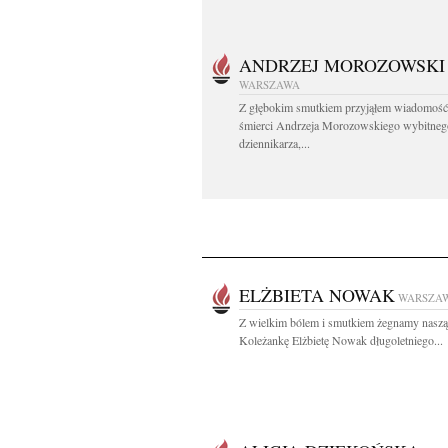
ANDRZEJ MOROZOWSKI
WARSZAWA
Z głębokim smutkiem przyjąłem wiadomość
śmierci Andrzeja Morozowskiego wybitneg
dziennikarza,...
ELŻBIETA NOWAK
WARSZA
Z wielkim bólem i smutkiem żegnamy naszą
Koleżankę Elżbietę Nowak długoletniego...