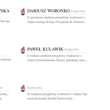
WSKA
DARIUSZ WORONKO
WARSZAWA
Z ogromnym smutkiem przyjęliśmy wiadomość o
Pani mgr
śmierci naszego Kolegi i Przyjaciela dr. Dariusza...
PAWEŁ KULAWIK
WARSZAWA
Z wielkim smutkiem przyjęliśmy wiadomość o
. Andrzeja
śmierci Pawła Kulawika Wyrazy głębokiego żalu i...
WA
WARSZAWA
osobę,
Ze smutkiem przyjęliśmy wiadomość o śmierci Taty
i,
naszej Koleżanki Moniki Pawłowskiej...