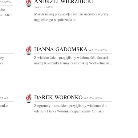
ANDRZEJ WIERZBICKI
SZAWA
WARSZAWA
obę
Maryli naszej przyjaciółce od dziesięcioleci wyrazy
mu Alicji
najgłębszego współczucia po...
HANNA GADOMSKA
WARSZAWA
azy
Z wielkim żalem przyjęliśmy wiadomość o śmierci
i...
naszej Koleżanki Hanny Gadomskiej Wieloletniego...
DAREK WORONKO
ZAWA
WARSZAWA
ronko
Z ogromnym smutkiem przyjęliśmy wiadomość o
odejściu Darka Woronko Zapamiętamy Go jako...