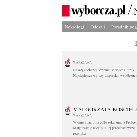
Nekrologi
Odeszli
Poradnik po
WARSZAWA
Naszej kochanej i dzielnej Marylce Butruk
Najcieplejsze wyrazy wsparcia i współczucia
MAŁGORZATA KOŚCIEL
WARSZAWA
W dniu 3 sierpnia 2026 roku zmarła Profes
Małgorzata Kościelska Jej prace badawcze i
praktyka...