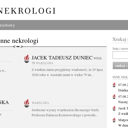
grzebowy
Inne nekrologi
Szukaj
Imię i naz
JACEK TADEUSZ DUNIEC
WIEK:
79
WARSZAWA
Z wielkim żalem przyjęliśmy wiadomość, że 29 lipca
 w...
2026 roku w Australii zmarł w wieku 79 lat...
INNE NE
07.08
Dziekan
07.08
SKA
Naszej 
WARSZAWA
Jacek 
Serdeczne wyrazy współczucia dla naszego Szefa
Z wiel
or
Profesora Dariusza Koziorowskiego z powodu...
Małgor
W dniu 