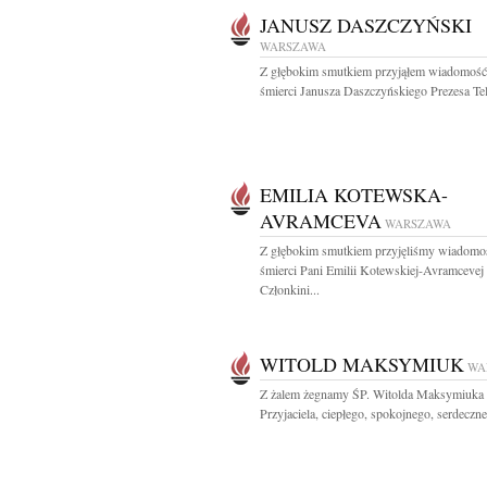
JANUSZ DASZCZYŃSKI
WARSZAWA
Z głębokim smutkiem przyjąłem wiadomość
śmierci Janusza Daszczyńskiego Prezesa Tele
EMILIA KOTEWSKA-
AVRAMCEVA
WARSZAWA
Z głębokim smutkiem przyjęliśmy wiadomo
śmierci Pani Emilii Kotewskiej-Avramcevej
Członkini...
WITOLD MAKSYMIUK
WA
Z żalem żegnamy ŚP. Witolda Maksymiuka
Przyjaciela, ciepłego, spokojnego, serdeczneg