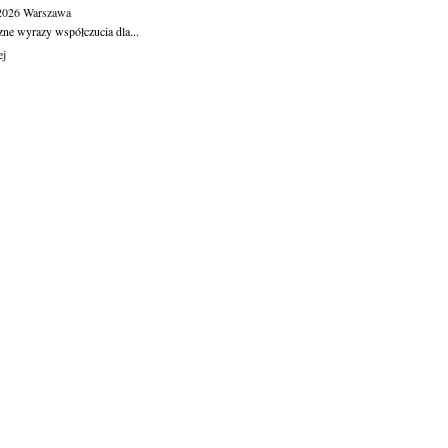
.2026
Warszawa
zne wyrazy współczucia dla...
ej