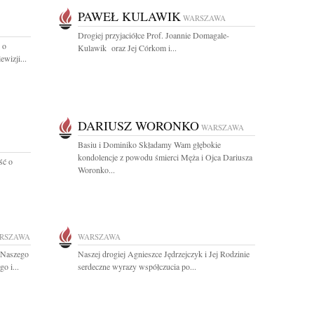
PAWEŁ KULAWIK
WARSZAWA
Drogiej przyjaciółce Prof. Joannie Domagale-
 o
Kulawik oraz Jej Córkom i...
wizji...
DARIUSZ WORONKO
WARSZAWA
Basiu i Dominiko Składamy Wam głębokie
kondolencje z powodu śmierci Męża i Ojca Dariusza
ść o
Woronko...
RSZAWA
WARSZAWA
 Naszego
Naszej drogiej Agnieszce Jędrzejczyk i Jej Rodzinie
o i...
serdeczne wyrazy współczucia po...