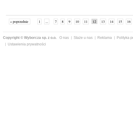
« poprzednie
1
...
7
8
9
10
11
12
13
14
15
16
Copyright © Wyborcza sp. z o.o.
O nas
Staże u nas
Reklama
Polityka 
Ustawienia prywatności