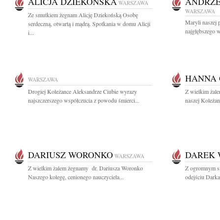
ALICJA DZIEKOŃSKA
ANDRZE
WARSZAWA
WARSZAWA
Ze smutkiem żegnam Alicję Dziekońską Osobę
Maryli naszej p
serdeczną, otwartą i mądrą. Spotkania w domu Alicji
najgłębszego w
i...
HANNA
WARSZAWA
Drogiej Koleżance Aleksandrze Ciubie wyrazy
Z wielkim żal
najszczerszego współczucia z powodu śmierci...
naszej Koleżan
DARIUSZ WORONKO
DAREK
WARSZAWA
Z wielkim żalem żegnamy dr. Dariusza Woronko
Z ogromnym s
Naszego kolegę, cenionego nauczyciela...
odejściu Dark