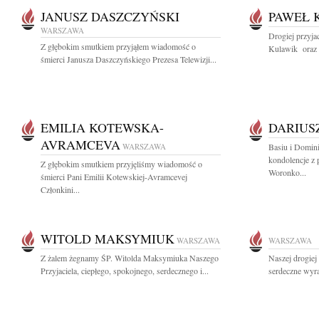
JANUSZ DASZCZYŃSKI
PAWEŁ 
WARSZAWA
Drogiej przyja
Z głębokim smutkiem przyjąłem wiadomość o
Kulawik oraz J
śmierci Janusza Daszczyńskiego Prezesa Telewizji...
EMILIA KOTEWSKA-
DARIUS
AVRAMCEVA
WARSZAWA
Basiu i Domin
kondolencje z
Z głębokim smutkiem przyjęliśmy wiadomość o
Woronko...
śmierci Pani Emilii Kotewskiej-Avramcevej
Członkini...
WITOLD MAKSYMIUK
WARSZAWA
WARSZAWA
Z żalem żegnamy ŚP. Witolda Maksymiuka Naszego
Naszej drogiej
Przyjaciela, ciepłego, spokojnego, serdecznego i...
serdeczne wyra