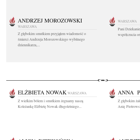
ANDRZEJ MOROZOWSKI
WARSZAWA
WARSZAWA
Pani Dziekanie
Z głębokim smutkiem przyjąłem wiadomość o
współczucia or
śmierci Andrzeja Morozowskiego wybitnego
dziennikarza,...
ELŻBIETA NOWAK
ANNA P
WARSZAWA
Z wielkim bólem i smutkiem żegnamy naszą
Z głębokim ża
Koleżankę Elżbietę Nowak długoletniego...
Anię Piotrows