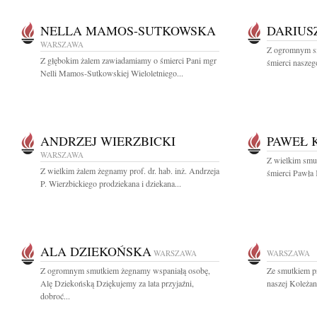
NELLA MAMOS-SUTKOWSKA
DARIUS
WARSZAWA
Z ogromnym s
Z głębokim żalem zawiadamiamy o śmierci Pani mgr
śmierci naszego
Nelli Mamos-Sutkowskiej Wieloletniego...
ANDRZEJ WIERZBICKI
PAWEŁ 
WARSZAWA
Z wielkim smu
Z wielkim żalem żegnamy prof. dr. hab. inż. Andrzeja
śmierci Pawła 
P. Wierzbickiego prodziekana i dziekana...
ALA DZIEKOŃSKA
WARSZAWA
WARSZAWA
Z ogromnym smutkiem żegnamy wspaniałą osobę,
Ze smutkiem p
Alę Dziekońską Dziękujemy za lata przyjaźni,
naszej Koleżan
dobroć...