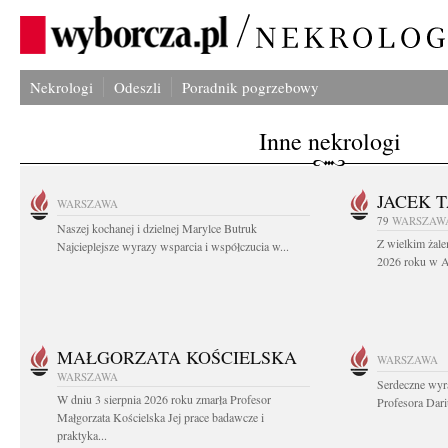
Nekrologi
Odeszli
Poradnik pogrzebowy
Inne nekrologi
JACEK 
WARSZAWA
79
WARSZAW
Naszej kochanej i dzielnej Marylce Butruk
Z wielkim żale
Najcieplejsze wyrazy wsparcia i współczucia w...
2026 roku w Au
MAŁGORZATA KOŚCIELSKA
WARSZAWA
WARSZAWA
Serdeczne wyr
W dniu 3 sierpnia 2026 roku zmarła Profesor
Profesora Dar
Małgorzata Kościelska Jej prace badawcze i
praktyka...