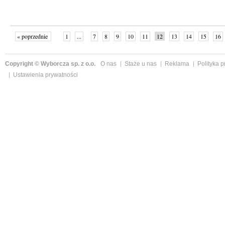
« poprzednie
1
...
7
8
9
10
11
12
13
14
15
16
Copyright © Wyborcza sp. z o.o.
O nas
Staże u nas
Reklama
Polityka 
Ustawienia prywatności