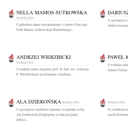
NELLA MAMOS-SUTKOWSKA
DARIUS
WARSZAWA
Z ogromnym s
Z głębokim żalem zawiadamiamy o śmierci Pani mgr
śmierci naszego
Nelli Mamos-Sutkowskiej Wieloletniego...
ANDRZEJ WIERZBICKI
PAWEŁ 
WARSZAWA
Z wielkim smu
Z wielkim żalem żegnamy prof. dr. hab. inż. Andrzeja
śmierci Pawła 
P. Wierzbickiego prodziekana i dziekana...
ALA DZIEKOŃSKA
WARSZAWA
WARSZAWA
Z ogromnym smutkiem żegnamy wspaniałą osobę,
Ze smutkiem p
Alę Dziekońską Dziękujemy za lata przyjaźni,
naszej Koleżan
dobroć...