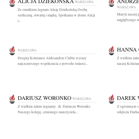
ALICJA DZIEKOŃSKA
ANDRZE
WARSZAWA
WARSZAWA
Ze smutkiem żegnam Alicję Dziekońską Osobę
Maryli naszej p
serdeczną, otwartą i mądrą. Spotkania w domu Alicji
najgłębszego w
i...
HANNA
WARSZAWA
Drogiej Koleżance Aleksandrze Ciubie wyrazy
Z wielkim żal
najszczerszego współczucia z powodu śmierci...
naszej Koleżan
DARIUSZ WORONKO
DAREK
WARSZAWA
Z wielkim żalem żegnamy dr. Dariusza Woronko
Z ogromnym s
Naszego kolegę, cenionego nauczyciela...
odejściu Dark