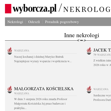
Nekrologi
Odeszli
Poradnik pogrzebowy
Inne nekrologi
JACEK 
WARSZAWA
79
WARSZAW
Naszej kochanej i dzielnej Marylce Butruk
Z wielkim żale
Najcieplejsze wyrazy wsparcia i współczucia w...
2026 roku w Au
MAŁGORZATA KOŚCIELSKA
WARSZAWA
WARSZAWA
Serdeczne wyr
W dniu 3 sierpnia 2026 roku zmarła Profesor
Profesora Dar
Małgorzata Kościelska Jej prace badawcze i
praktyka...