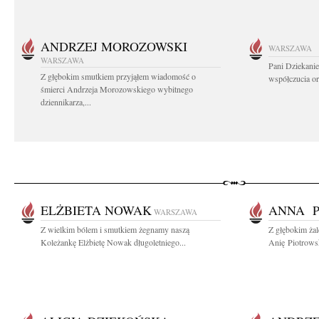
ANDRZEJ MOROZOWSKI
WARSZAWA
WARSZAWA
Pani Dziekanie
Z głębokim smutkiem przyjąłem wiadomość o
współczucia or
śmierci Andrzeja Morozowskiego wybitnego
dziennikarza,...
ELŻBIETA NOWAK
ANNA P
WARSZAWA
Z wielkim bólem i smutkiem żegnamy naszą
Z głębokim ża
Koleżankę Elżbietę Nowak długoletniego...
Anię Piotrows