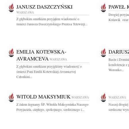
JANUSZ DASZCZYŃSKI
PAWEŁ 
WARSZAWA
Drogiej przyja
Z głębokim smutkiem przyjąłem wiadomość o
Kulawik oraz J
śmierci Janusza Daszczyńskiego Prezesa Telewizji...
EMILIA KOTEWSKA-
DARIUS
AVRAMCEVA
WARSZAWA
Basiu i Domin
kondolencje z
Z głębokim smutkiem przyjęliśmy wiadomość o
Woronko...
śmierci Pani Emilii Kotewskiej-Avramcevej
Członkini...
WITOLD MAKSYMIUK
WARSZAWA
WARSZAWA
Z żalem żegnamy ŚP. Witolda Maksymiuka Naszego
Naszej drogiej
Przyjaciela, ciepłego, spokojnego, serdecznego i...
serdeczne wyra