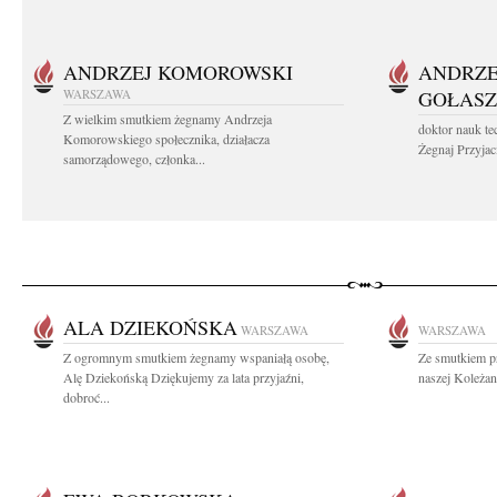
ANDRZEJ KOMOROWSKI
ANDRZE
WARSZAWA
GOŁASZ
Z wielkim smutkiem żegnamy Andrzeja
doktor nauk te
Komorowskiego społecznika, działacza
Żegnaj Przyjaci
samorządowego, członka...
ALA DZIEKOŃSKA
WARSZAWA
WARSZAWA
Z ogromnym smutkiem żegnamy wspaniałą osobę,
Ze smutkiem p
Alę Dziekońską Dziękujemy za lata przyjaźni,
naszej Koleżan
dobroć...