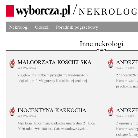
Nekrologi
Odeszli
Poradnik pogrzebowy
Inne nekrologi
MAŁGORZATA KOŚCIELSKA
ANDRZE
WARSZAWA
WARSZAWA
Z głębokim smutkiem przyjęliśmy wiadomość o
27 lipca 2026 
odejściu prof. Małgorzaty Kościelskiej cenionej...
Komorowski ws
psycholog, nasz
INOCENTYNA KARKOCHA
ANDRZE
WARSZAWA
WARSZAWA
Mgr farm. Inocentyna Karkocha zmarła dnia 21 lipca
Z ogromnym ż
2026 roku, żyła 100 lat.. Całe zawodowe życie...
Komorowskiego
radnego Gminy