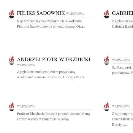
FELIKS SADOWNIK
GABRIE
WARSZAWA
Najszczersze wyrazy współczucia adwokatowi
Z głębokim ża
Piotrowi Sadownikowi z powodu śmierci Ojca...
Gabriela Kiela
ANDRZEJ PIOTR WIERZBICKI
WARSZAWA
WARSZAWA
Sz. Panu prof
Z głębokim smutkiem i żalem przyjęliśmy
prorektorowi P
wiadomość o śmierci Profesora Andrzeja Piotra...
WARSZAWA
WARSZAWA
Profesor Shoshanie Ronen z powodu śmierci Mamy
Z ogromnym s
szczere wyrazy współczucia składają...
śmierci Brata 
Krystyny...