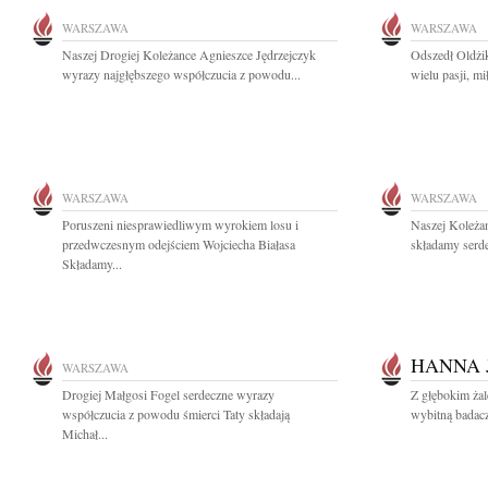
WARSZAWA
WARSZAWA
Naszej Drogiej Koleżance Agnieszce Jędrzejczyk
Odszedł Oldżi
wyrazy najgłębszego współczucia z powodu...
wielu pasji, mi
WARSZAWA
WARSZAWA
Poruszeni niesprawiedliwym wyrokiem losu i
Naszej Koleża
przedwczesnym odejściem Wojciecha Białasa
składamy serde
Składamy...
HANNA 
WARSZAWA
Drogiej Małgosi Fogel serdeczne wyrazy
Z głębokim ża
współczucia z powodu śmierci Taty składają
wybitną badacz
Michał...