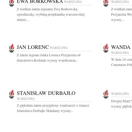
EWA BORKOWSKA
WARSZAWA
WARSZAWA
Z wielkim żalem żegnamy Ewę Borkowską
Z wielkim żal
ogrodniczkę, wybitną projektantkę warszawskiej
Przyjaciela Wo
zieleni,...
wyrazy...
JAN LORENC
WANDA 
WARSZAWA
WARSZAWA
Z żalem żegnam Janka Lorenca Przyjaciela od
W dniu 24 cze
dzieciństwa Rodzinie wyrazy współczucia...
Cmentarzu Pół
STANISŁAW DURBAJŁO
WARSZAWA
WARSZAWA
Drogiej Marii
Z głębokim żalem przyjęliśmy wiadomość o śmierci
wyrazy głębok
Stanisława Durbajło Składamy wyrazy...