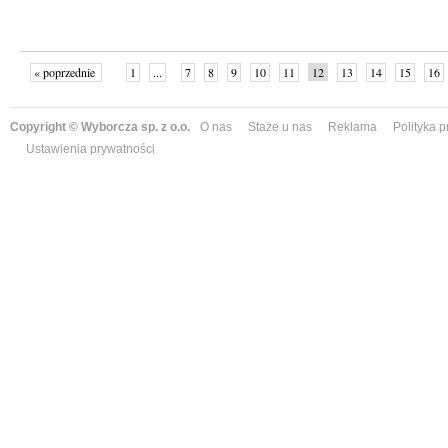
« poprzednie
1
...
7
8
9
10
11
12
13
14
15
16
Copyright © Wyborcza sp. z o.o.
O nas
Staże u nas
Reklama
Polityka 
Ustawienia prywatności