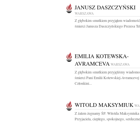
JANUSZ DASZCZYŃSKI
WARSZAWA
Z głębokim smutkiem przyjąłem wiadomość
śmierci Janusza Daszczyńskiego Prezesa Tele
EMILIA KOTEWSKA-
AVRAMCEVA
WARSZAWA
Z głębokim smutkiem przyjęliśmy wiadomo
śmierci Pani Emilii Kotewskiej-Avramcevej
Członkini...
WITOLD MAKSYMIUK
WA
Z żalem żegnamy ŚP. Witolda Maksymiuka
Przyjaciela, ciepłego, spokojnego, serdeczneg