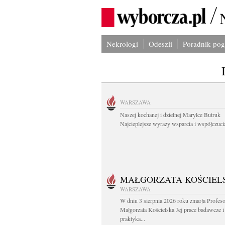
Nekrologi
Odeszli
Poradnik po
WARSZAWA
Naszej kochanej i dzielnej Marylce Butruk
Najcieplejsze wyrazy wsparcia i współczucia
MAŁGORZATA KOŚCIEL
WARSZAWA
W dniu 3 sierpnia 2026 roku zmarła Profes
Małgorzata Kościelska Jej prace badawcze i
praktyka...