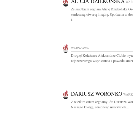
ALICJA DZIEKOŃSKA
WAR
Ze smutkiem żegnam Alicję Dziekońską Os
serdeczną, otwartą i mądrą. Spotkania w do
i...
WARSZAWA
Drogiej Koleżance Aleksandrze Ciubie wyr
najszczerszego współczucia z powodu śmierc
DARIUSZ WORONKO
WARS
Z wielkim żalem żegnamy dr. Dariusza Wo
Naszego kolegę, cenionego nauczyciela...