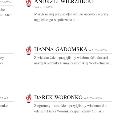
ANDRZEJ WIERZBICKI
SZAWA
WARSZAWA
obę
Maryli naszej przyjaciółce od dziesięcioleci wyrazy
mu Alicji
najgłębszego współczucia po...
HANNA GADOMSKA
WARSZAWA
azy
Z wielkim żalem przyjęliśmy wiadomość o śmierci
i...
naszej Koleżanki Hanny Gadomskiej Wieloletniego...
DAREK WORONKO
ZAWA
WARSZAWA
ronko
Z ogromnym smutkiem przyjęliśmy wiadomość o
odejściu Darka Woronko Zapamiętamy Go jako...