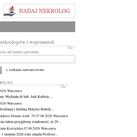
 nekrologów i wspomnień
wisko lub numer ogłoszenia:
+ szukanie zaawansowane
KROLOGI
.2026
Warszawa
ie Wydziału dr hab. Julii Kubisie,...
.2026
Warszawa
kochanej i dzielnej Marylce Butruk...
Tadeusz Duniec
wiek: 79
07.08.2026
Warszawa
kim żalem przyjęliśmy wiadomość, że 29...
zata Kościelska
07.08.2026
Warszawa
3 sierpnia 2026 roku zmarła Profesor...