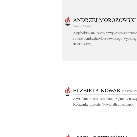
ANDRZEJ MOROZOWSKI
WARSZAWA
Z głębokim smutkiem przyjąłem wiadomość
śmierci Andrzeja Morozowskiego wybitneg
dziennikarza,...
ELŻBIETA NOWAK
WARSZA
Z wielkim bólem i smutkiem żegnamy naszą
Koleżankę Elżbietę Nowak długoletniego...