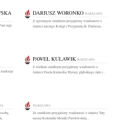
WSKA
DARIUSZ WORONKO
WARSZAWA
Z ogromnym smutkiem przyjęliśmy wiadomość o
Pani mgr
śmierci naszego Kolegi i Przyjaciela dr. Dariusza...
PAWEŁ KULAWIK
WARSZAWA
Z wielkim smutkiem przyjęliśmy wiadomość o
. Andrzeja
śmierci Pawła Kulawika Wyrazy głębokiego żalu i...
WA
WARSZAWA
osobę,
Ze smutkiem przyjęliśmy wiadomość o śmierci Taty
i,
naszej Koleżanki Moniki Pawłowskiej...