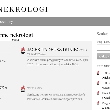
grzebowy
Inne nekrologi
Szukaj
Imię i naz
JACEK TADEUSZ DUNIEC
WIEK:
79
WARSZAWA
Z wielkim żalem przyjęliśmy wiadomość, że 29 lipca
 w...
2026 roku w Australii zmarł w wieku 79 lat...
INNE NE
07.08
Dziekan
07.08
SKA
Naszej 
WARSZAWA
Jacek 
Serdeczne wyrazy współczucia dla naszego Szefa
Z wiel
or
Profesora Dariusza Koziorowskiego z powodu...
Małgor
W dniu 