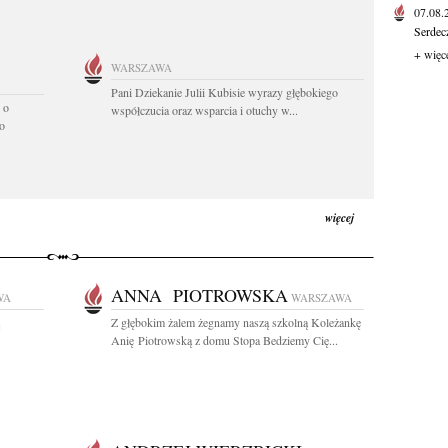
07.08
Serdec
+ więc
WARSZAWA
Pani Dziekanie Julii Kubisie wyrazy głębokiego
 o
współczucia oraz wsparcia i otuchy w...
o
więcej
ANNA PIOTROWSKA
WA
WARSZAWA
Z głębokim żalem żegnamy naszą szkolną Koleżankę
Anię Piotrowską z domu Stopa Bedziemy Cię...