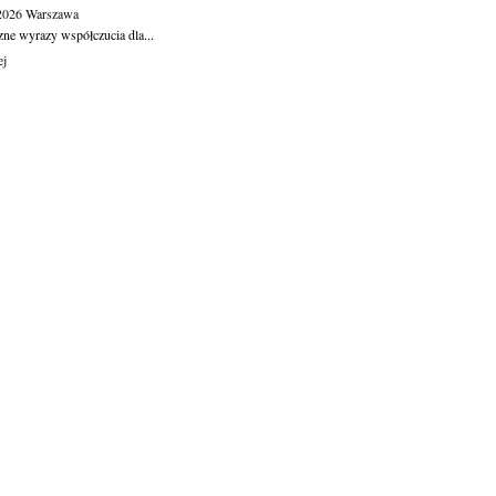
.2026
Warszawa
zne wyrazy współczucia dla...
ej