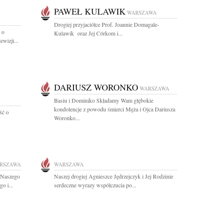
PAWEŁ KULAWIK
WARSZAWA
Drogiej przyjaciółce Prof. Joannie Domagale-
 o
Kulawik oraz Jej Córkom i...
wizji...
DARIUSZ WORONKO
WARSZAWA
Basiu i Dominiko Składamy Wam głębokie
kondolencje z powodu śmierci Męża i Ojca Dariusza
ść o
Woronko...
RSZAWA
WARSZAWA
 Naszego
Naszej drogiej Agnieszce Jędrzejczyk i Jej Rodzinie
o i...
serdeczne wyrazy współczucia po...