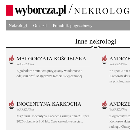
Nekrologi
Odeszli
Poradnik pogrzebowy
Inne nekrologi
MAŁGORZATA KOŚCIELSKA
ANDRZE
WARSZAWA
WARSZAWA
Z głębokim smutkiem przyjęliśmy wiadomość o
27 lipca 2026 
odejściu prof. Małgorzaty Kościelskiej cenionej...
Komorowski ws
psycholog, nasz
INOCENTYNA KARKOCHA
ANDRZE
WARSZAWA
WARSZAWA
Mgr farm. Inocentyna Karkocha zmarła dnia 21 lipca
Z ogromnym ż
2026 roku, żyła 100 lat.. Całe zawodowe życie...
Komorowskiego
radnego Gminy