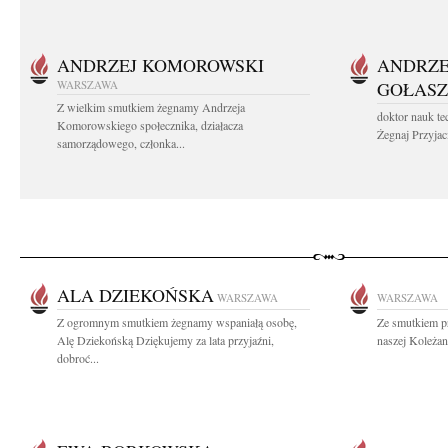
ANDRZEJ KOMOROWSKI
ANDRZE
WARSZAWA
GOŁASZ
Z wielkim smutkiem żegnamy Andrzeja
doktor nauk te
Komorowskiego społecznika, działacza
Żegnaj Przyjaci
samorządowego, członka...
ALA DZIEKOŃSKA
WARSZAWA
WARSZAWA
Z ogromnym smutkiem żegnamy wspaniałą osobę,
Ze smutkiem p
Alę Dziekońską Dziękujemy za lata przyjaźni,
naszej Koleżan
dobroć...