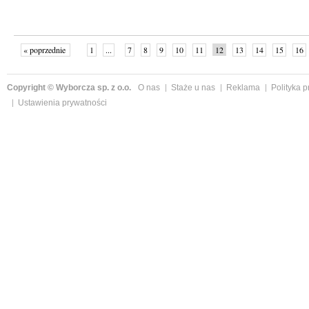
« poprzednie
1
...
7
8
9
10
11
12
13
14
15
16
Copyright © Wyborcza sp. z o.o.
O nas
Staże u nas
Reklama
Polityka 
Ustawienia prywatności