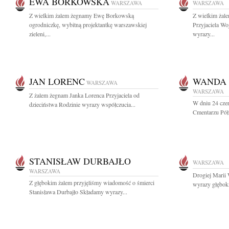
EWA BORKOWSKA
WARSZAWA
WARSZAWA
Z wielkim żalem żegnamy Ewę Borkowską
Z wielkim żal
ogrodniczkę, wybitną projektantkę warszawskiej
Przyjaciela Wo
zieleni,...
wyrazy...
JAN LORENC
WANDA 
WARSZAWA
WARSZAWA
Z żalem żegnam Janka Lorenca Przyjaciela od
W dniu 24 cze
dzieciństwa Rodzinie wyrazy współczucia...
Cmentarzu Pół
STANISŁAW DURBAJŁO
WARSZAWA
WARSZAWA
Drogiej Marii
Z głębokim żalem przyjęliśmy wiadomość o śmierci
wyrazy głębok
Stanisława Durbajło Składamy wyrazy...