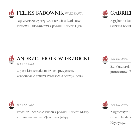
FELIKS SADOWNIK
GABRIE
WARSZAWA
Najszczersze wyrazy współczucia adwokatowi
Z głębokim ża
Piotrowi Sadownikowi z powodu śmierci Ojca...
Gabriela Kiela
ANDRZEJ PIOTR WIERZBICKI
WARSZAWA
WARSZAWA
Sz. Panu prof
Z głębokim smutkiem i żalem przyjęliśmy
prorektorowi P
wiadomość o śmierci Profesora Andrzeja Piotra...
WARSZAWA
WARSZAWA
Profesor Shoshanie Ronen z powodu śmierci Mamy
Z ogromnym s
szczere wyrazy współczucia składają...
śmierci Brata 
Krystyny...