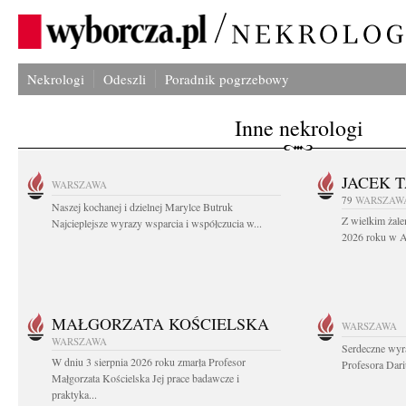
Nekrologi
Odeszli
Poradnik pogrzebowy
Inne nekrologi
JACEK 
WARSZAWA
79
WARSZAW
Naszej kochanej i dzielnej Marylce Butruk
Z wielkim żale
Najcieplejsze wyrazy wsparcia i współczucia w...
2026 roku w Au
MAŁGORZATA KOŚCIELSKA
WARSZAWA
WARSZAWA
Serdeczne wyr
W dniu 3 sierpnia 2026 roku zmarła Profesor
Profesora Dar
Małgorzata Kościelska Jej prace badawcze i
praktyka...