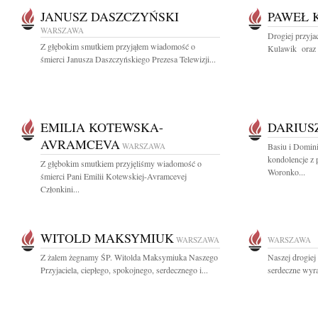
JANUSZ DASZCZYŃSKI
PAWEŁ 
WARSZAWA
Drogiej przyja
Z głębokim smutkiem przyjąłem wiadomość o
Kulawik oraz J
śmierci Janusza Daszczyńskiego Prezesa Telewizji...
EMILIA KOTEWSKA-
DARIUS
AVRAMCEVA
WARSZAWA
Basiu i Domin
kondolencje z
Z głębokim smutkiem przyjęliśmy wiadomość o
Woronko...
śmierci Pani Emilii Kotewskiej-Avramcevej
Członkini...
WITOLD MAKSYMIUK
WARSZAWA
WARSZAWA
Z żalem żegnamy ŚP. Witolda Maksymiuka Naszego
Naszej drogiej
Przyjaciela, ciepłego, spokojnego, serdecznego i...
serdeczne wyra