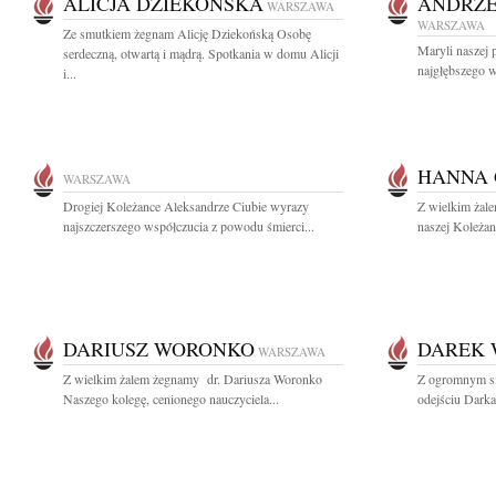
ALICJA DZIEKOŃSKA
ANDRZE
WARSZAWA
WARSZAWA
Ze smutkiem żegnam Alicję Dziekońską Osobę
Maryli naszej p
serdeczną, otwartą i mądrą. Spotkania w domu Alicji
najgłębszego w
i...
HANNA
WARSZAWA
Drogiej Koleżance Aleksandrze Ciubie wyrazy
Z wielkim żal
najszczerszego współczucia z powodu śmierci...
naszej Koleżan
DARIUSZ WORONKO
DAREK
WARSZAWA
Z wielkim żalem żegnamy dr. Dariusza Woronko
Z ogromnym s
Naszego kolegę, cenionego nauczyciela...
odejściu Dark