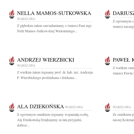
NELLA MAMOS-SUTKOWSKA
DARIUS
WARSZAWA
Z ogromnym s
Z głębokim żalem zawiadamiamy o śmierci Pani mgr
śmierci naszego
Nelli Mamos-Sutkowskiej Wieloletniego...
ANDRZEJ WIERZBICKI
PAWEŁ 
WARSZAWA
Z wielkim smu
Z wielkim żalem żegnamy prof. dr. hab. inż. Andrzeja
śmierci Pawła 
P. Wierzbickiego prodziekana i dziekana...
ALA DZIEKOŃSKA
WARSZAWA
WARSZAWA
Z ogromnym smutkiem żegnamy wspaniałą osobę,
Ze smutkiem p
Alę Dziekońską Dziękujemy za lata przyjaźni,
naszej Koleżan
dobroć...