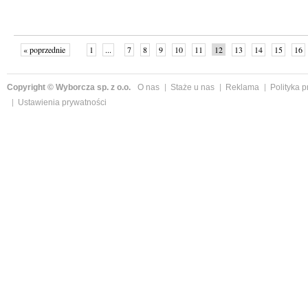
« poprzednie
1
...
7
8
9
10
11
12
13
14
15
16
Copyright © Wyborcza sp. z o.o.
O nas
Staże u nas
Reklama
Polityka 
Ustawienia prywatności