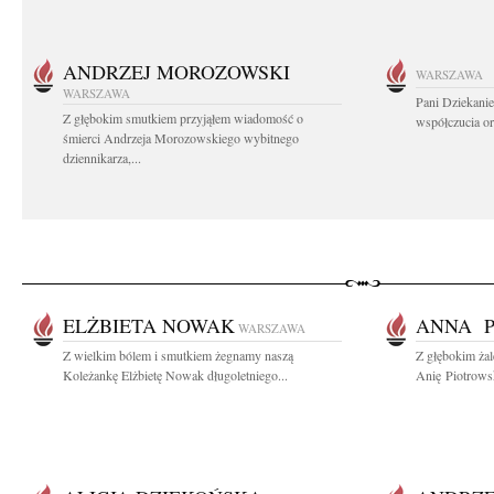
ANDRZEJ MOROZOWSKI
WARSZAWA
WARSZAWA
Pani Dziekanie
Z głębokim smutkiem przyjąłem wiadomość o
współczucia or
śmierci Andrzeja Morozowskiego wybitnego
dziennikarza,...
ELŻBIETA NOWAK
ANNA P
WARSZAWA
Z wielkim bólem i smutkiem żegnamy naszą
Z głębokim ża
Koleżankę Elżbietę Nowak długoletniego...
Anię Piotrows