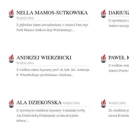
NELLA MAMOS-SUTKOWSKA
DARIUS
WARSZAWA
Z ogromnym s
Z głębokim żalem zawiadamiamy o śmierci Pani mgr
śmierci naszego
Nelli Mamos-Sutkowskiej Wieloletniego...
ANDRZEJ WIERZBICKI
PAWEŁ 
WARSZAWA
Z wielkim smu
Z wielkim żalem żegnamy prof. dr. hab. inż. Andrzeja
śmierci Pawła 
P. Wierzbickiego prodziekana i dziekana...
ALA DZIEKOŃSKA
WARSZAWA
WARSZAWA
Z ogromnym smutkiem żegnamy wspaniałą osobę,
Ze smutkiem p
Alę Dziekońską Dziękujemy za lata przyjaźni,
naszej Koleżan
dobroć...