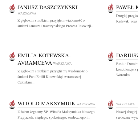
JANUSZ DASZCZYŃSKI
PAWEŁ 
WARSZAWA
Drogiej przyja
Z głębokim smutkiem przyjąłem wiadomość o
Kulawik oraz J
śmierci Janusza Daszczyńskiego Prezesa Telewizji...
EMILIA KOTEWSKA-
DARIUS
AVRAMCEVA
WARSZAWA
Basiu i Domin
kondolencje z
Z głębokim smutkiem przyjęliśmy wiadomość o
Woronko...
śmierci Pani Emilii Kotewskiej-Avramcevej
Członkini...
WITOLD MAKSYMIUK
WARSZAWA
WARSZAWA
Z żalem żegnamy ŚP. Witolda Maksymiuka Naszego
Naszej drogiej
Przyjaciela, ciepłego, spokojnego, serdecznego i...
serdeczne wyra