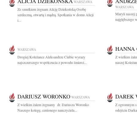
ALICJA DZIEKOŃSKA
ANDRZE
WARSZAWA
WARSZAWA
Ze smutkiem żegnam Alicję Dziekońską Osobę
Maryli naszej p
serdeczną, otwartą i mądrą. Spotkania w domu Alicji
najgłębszego w
i...
HANNA
WARSZAWA
Drogiej Koleżance Aleksandrze Ciubie wyrazy
Z wielkim żal
najszczerszego współczucia z powodu śmierci...
naszej Koleżan
DARIUSZ WORONKO
DAREK
WARSZAWA
Z wielkim żalem żegnamy dr. Dariusza Woronko
Z ogromnym s
Naszego kolegę, cenionego nauczyciela...
odejściu Dark