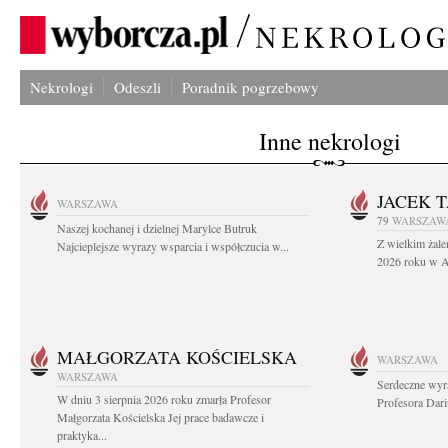
Nekrologi
Odeszli
Poradnik pogrzebowy
Inne nekrologi
JACEK 
WARSZAWA
79
WARSZAW
Naszej kochanej i dzielnej Marylce Butruk
Z wielkim żale
Najcieplejsze wyrazy wsparcia i współczucia w...
2026 roku w Au
MAŁGORZATA KOŚCIELSKA
WARSZAWA
WARSZAWA
Serdeczne wyr
W dniu 3 sierpnia 2026 roku zmarła Profesor
Profesora Dar
Małgorzata Kościelska Jej prace badawcze i
praktyka...