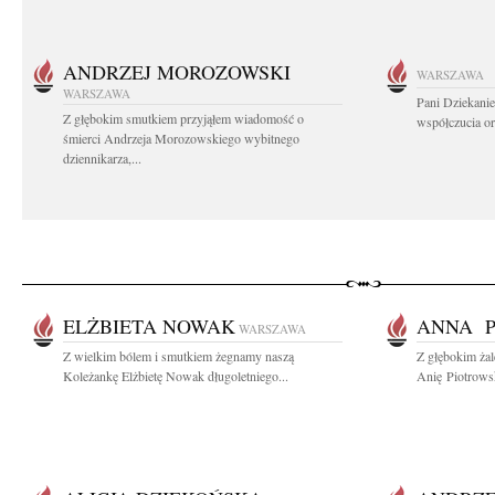
ANDRZEJ MOROZOWSKI
WARSZAWA
WARSZAWA
Pani Dziekanie
Z głębokim smutkiem przyjąłem wiadomość o
współczucia or
śmierci Andrzeja Morozowskiego wybitnego
dziennikarza,...
ELŻBIETA NOWAK
ANNA P
WARSZAWA
Z wielkim bólem i smutkiem żegnamy naszą
Z głębokim ża
Koleżankę Elżbietę Nowak długoletniego...
Anię Piotrows