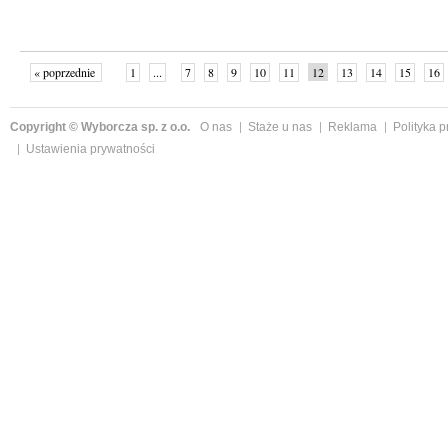
« poprzednie
1
...
7
8
9
10
11
12
13
14
15
16
Copyright © Wyborcza sp. z o.o.
O nas
Staże u nas
Reklama
Polityka 
Ustawienia prywatności