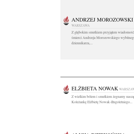
ANDRZEJ MOROZOWSKI
WARSZAWA
Z głębokim smutkiem przyjąłem wiadomość
śmierci Andrzeja Morozowskiego wybitneg
dziennikarza,...
ELŻBIETA NOWAK
WARSZA
Z wielkim bólem i smutkiem żegnamy naszą
Koleżankę Elżbietę Nowak długoletniego...