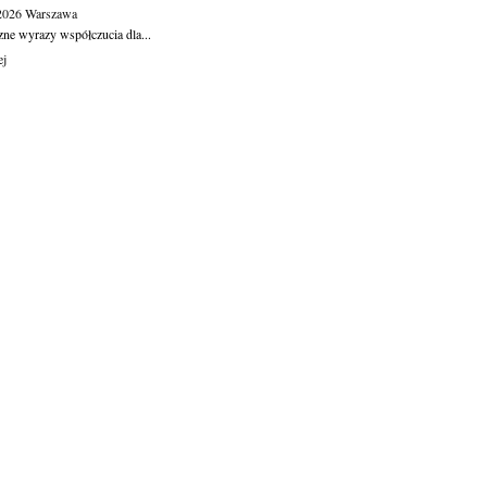
.2026
Warszawa
zne wyrazy współczucia dla...
ej