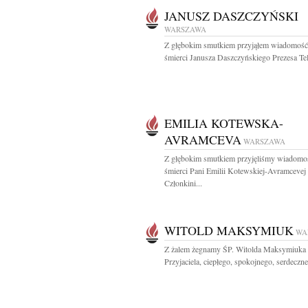
JANUSZ DASZCZYŃSKI
WARSZAWA
Z głębokim smutkiem przyjąłem wiadomość
śmierci Janusza Daszczyńskiego Prezesa Tele
EMILIA KOTEWSKA-
AVRAMCEVA
WARSZAWA
Z głębokim smutkiem przyjęliśmy wiadomo
śmierci Pani Emilii Kotewskiej-Avramcevej
Członkini...
WITOLD MAKSYMIUK
WA
Z żalem żegnamy ŚP. Witolda Maksymiuka
Przyjaciela, ciepłego, spokojnego, serdeczneg