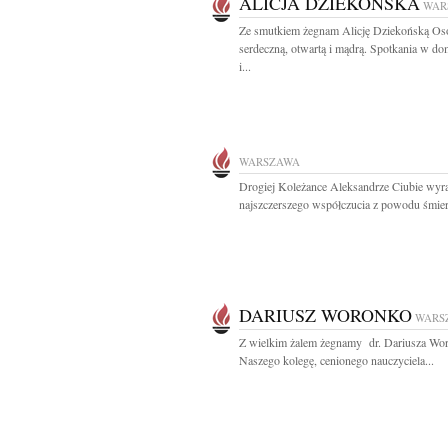
ALICJA DZIEKOŃSKA
WAR
Ze smutkiem żegnam Alicję Dziekońską Os
serdeczną, otwartą i mądrą. Spotkania w do
i...
WARSZAWA
Drogiej Koleżance Aleksandrze Ciubie wyr
najszczerszego współczucia z powodu śmierc
DARIUSZ WORONKO
WARS
Z wielkim żalem żegnamy dr. Dariusza Wo
Naszego kolegę, cenionego nauczyciela...