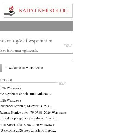
 nekrologów i wspomnień
wisko lub numer ogłoszenia:
+ szukanie zaawansowane
KROLOGI
.2026
Warszawa
ie Wydziału dr hab. Julii Kubisie,...
.2026
Warszawa
kochanej i dzielnej Marylce Butruk...
Tadeusz Duniec
wiek: 79
07.08.2026
Warszawa
kim żalem przyjęliśmy wiadomość, że 29...
zata Kościelska
07.08.2026
Warszawa
3 sierpnia 2026 roku zmarła Profesor...