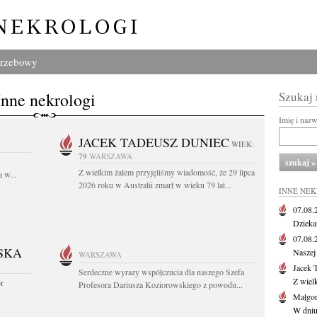
grzebowy
Inne nekrologi
Szukaj
Imię i naz
JACEK TADEUSZ DUNIEC
WIEK:
79
WARSZAWA
Z wielkim żalem przyjęliśmy wiadomość, że 29 lipca
 w...
2026 roku w Australii zmarł w wieku 79 lat...
INNE NE
07.08
Dziekan
07.08
SKA
Naszej 
WARSZAWA
Jacek 
Serdeczne wyrazy współczucia dla naszego Szefa
Z wiel
or
Profesora Dariusza Koziorowskiego z powodu...
Małgor
W dniu 