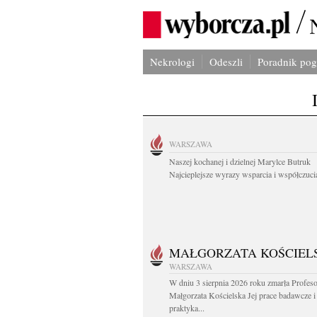
Nekrologi
Odeszli
Poradnik po
WARSZAWA
Naszej kochanej i dzielnej Marylce Butruk
Najcieplejsze wyrazy wsparcia i współczucia
MAŁGORZATA KOŚCIEL
WARSZAWA
W dniu 3 sierpnia 2026 roku zmarła Profes
Małgorzata Kościelska Jej prace badawcze i
praktyka...