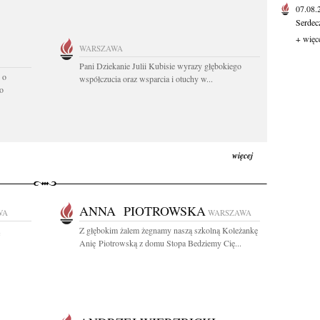
07.08
Serdec
+ więc
WARSZAWA
Pani Dziekanie Julii Kubisie wyrazy głębokiego
 o
współczucia oraz wsparcia i otuchy w...
o
więcej
ANNA PIOTROWSKA
WA
WARSZAWA
Z głębokim żalem żegnamy naszą szkolną Koleżankę
Anię Piotrowską z domu Stopa Bedziemy Cię...