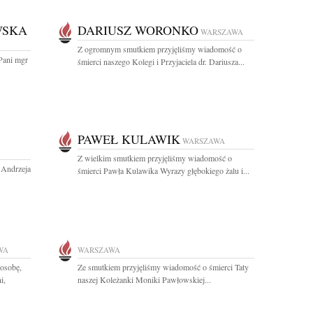
WSKA
DARIUSZ WORONKO
WARSZAWA
Z ogromnym smutkiem przyjęliśmy wiadomość o
Pani mgr
śmierci naszego Kolegi i Przyjaciela dr. Dariusza...
PAWEŁ KULAWIK
WARSZAWA
Z wielkim smutkiem przyjęliśmy wiadomość o
. Andrzeja
śmierci Pawła Kulawika Wyrazy głębokiego żalu i...
WA
WARSZAWA
osobę,
Ze smutkiem przyjęliśmy wiadomość o śmierci Taty
i,
naszej Koleżanki Moniki Pawłowskiej...