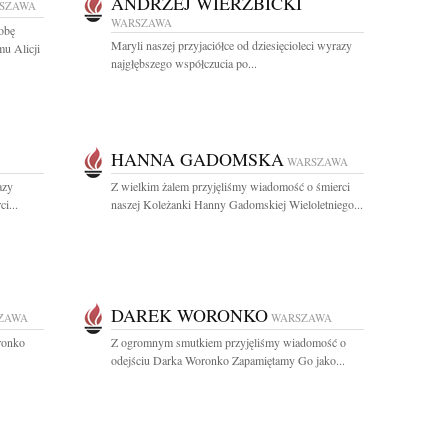
ANDRZEJ WIERZBICKI
SZAWA
WARSZAWA
obę
Maryli naszej przyjaciółce od dziesięcioleci wyrazy
mu Alicji
najgłębszego współczucia po...
HANNA GADOMSKA
WARSZAWA
azy
Z wielkim żalem przyjęliśmy wiadomość o śmierci
i...
naszej Koleżanki Hanny Gadomskiej Wieloletniego...
DAREK WORONKO
ZAWA
WARSZAWA
ronko
Z ogromnym smutkiem przyjęliśmy wiadomość o
odejściu Darka Woronko Zapamiętamy Go jako...