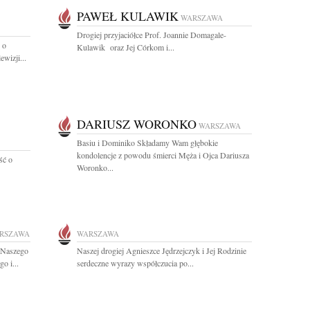
PAWEŁ KULAWIK
WARSZAWA
Drogiej przyjaciółce Prof. Joannie Domagale-
 o
Kulawik oraz Jej Córkom i...
wizji...
DARIUSZ WORONKO
WARSZAWA
Basiu i Dominiko Składamy Wam głębokie
kondolencje z powodu śmierci Męża i Ojca Dariusza
ść o
Woronko...
RSZAWA
WARSZAWA
 Naszego
Naszej drogiej Agnieszce Jędrzejczyk i Jej Rodzinie
o i...
serdeczne wyrazy współczucia po...