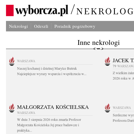
Nekrologi
Odeszli
Poradnik pogrzebowy
Inne nekrologi
JACEK 
WARSZAWA
79
WARSZAW
Naszej kochanej i dzielnej Marylce Butruk
Z wielkim żale
Najcieplejsze wyrazy wsparcia i współczucia w...
2026 roku w Au
MAŁGORZATA KOŚCIELSKA
WARSZAWA
WARSZAWA
Serdeczne wyr
W dniu 3 sierpnia 2026 roku zmarła Profesor
Profesora Dar
Małgorzata Kościelska Jej prace badawcze i
praktyka...