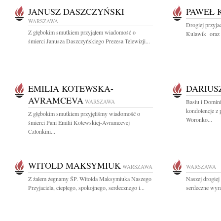
JANUSZ DASZCZYŃSKI
PAWEŁ 
WARSZAWA
Drogiej przyja
Z głębokim smutkiem przyjąłem wiadomość o
Kulawik oraz J
śmierci Janusza Daszczyńskiego Prezesa Telewizji...
EMILIA KOTEWSKA-
DARIUS
AVRAMCEVA
WARSZAWA
Basiu i Domin
kondolencje z
Z głębokim smutkiem przyjęliśmy wiadomość o
Woronko...
śmierci Pani Emilii Kotewskiej-Avramcevej
Członkini...
WITOLD MAKSYMIUK
WARSZAWA
WARSZAWA
Z żalem żegnamy ŚP. Witolda Maksymiuka Naszego
Naszej drogiej
Przyjaciela, ciepłego, spokojnego, serdecznego i...
serdeczne wyra