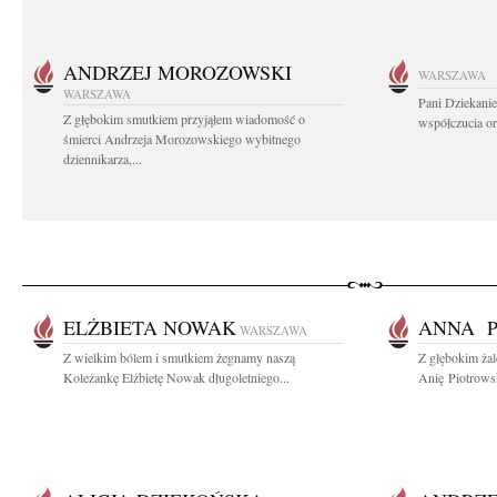
ANDRZEJ MOROZOWSKI
WARSZAWA
WARSZAWA
Pani Dziekanie
Z głębokim smutkiem przyjąłem wiadomość o
współczucia or
śmierci Andrzeja Morozowskiego wybitnego
dziennikarza,...
ELŻBIETA NOWAK
ANNA P
WARSZAWA
Z wielkim bólem i smutkiem żegnamy naszą
Z głębokim ża
Koleżankę Elżbietę Nowak długoletniego...
Anię Piotrows