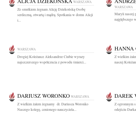
ALICJA DZIEKOŃSKA
ANDRZE
WARSZAWA
WARSZAWA
Ze smutkiem żegnam Alicję Dziekońską Osobę
Maryli naszej p
serdeczną, otwartą i mądrą. Spotkania w domu Alicji
najgłębszego w
i...
HANNA
WARSZAWA
Drogiej Koleżance Aleksandrze Ciubie wyrazy
Z wielkim żal
najszczerszego współczucia z powodu śmierci...
naszej Koleżan
DARIUSZ WORONKO
DAREK
WARSZAWA
Z wielkim żalem żegnamy dr. Dariusza Woronko
Z ogromnym s
Naszego kolegę, cenionego nauczyciela...
odejściu Dark