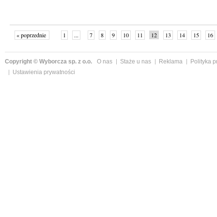
« poprzednie
1
...
7
8
9
10
11
12
13
14
15
16
Copyright © Wyborcza sp. z o.o.
O nas
Staże u nas
Reklama
Polityka 
Ustawienia prywatności