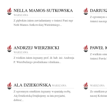
NELLA MAMOS-SUTKOWSKA
DARIUS
WARSZAWA
Z ogromnym s
Z głębokim żalem zawiadamiamy o śmierci Pani mgr
śmierci naszego
Nelli Mamos-Sutkowskiej Wieloletniego...
ANDRZEJ WIERZBICKI
PAWEŁ 
WARSZAWA
Z wielkim smu
Z wielkim żalem żegnamy prof. dr. hab. inż. Andrzeja
śmierci Pawła 
P. Wierzbickiego prodziekana i dziekana...
ALA DZIEKOŃSKA
WARSZAWA
WARSZAWA
Z ogromnym smutkiem żegnamy wspaniałą osobę,
Ze smutkiem p
Alę Dziekońską Dziękujemy za lata przyjaźni,
naszej Koleżan
dobroć...