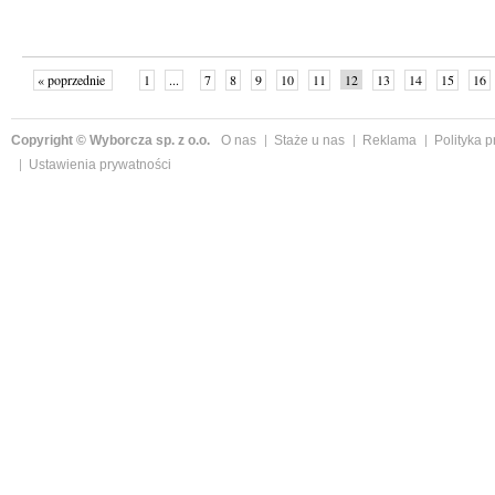
« poprzednie
1
...
7
8
9
10
11
12
13
14
15
16
Copyright © Wyborcza sp. z o.o.
O nas
Staże u nas
Reklama
Polityka 
Ustawienia prywatności