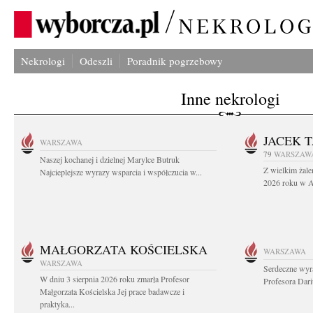
Nekrologi
Odeszli
Poradnik pogrzebowy
Inne nekrologi
JACEK 
WARSZAWA
79
WARSZAW
Naszej kochanej i dzielnej Marylce Butruk
Z wielkim żale
Najcieplejsze wyrazy wsparcia i współczucia w...
2026 roku w Au
MAŁGORZATA KOŚCIELSKA
WARSZAWA
WARSZAWA
Serdeczne wyr
W dniu 3 sierpnia 2026 roku zmarła Profesor
Profesora Dar
Małgorzata Kościelska Jej prace badawcze i
praktyka...