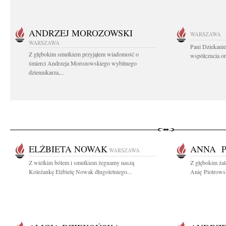
ANDRZEJ MOROZOWSKI
WARSZAWA
WARSZAWA
Pani Dziekanie
Z głębokim smutkiem przyjąłem wiadomość o
współczucia or
śmierci Andrzeja Morozowskiego wybitnego
dziennikarza,...
ELŻBIETA NOWAK
ANNA P
WARSZAWA
Z wielkim bólem i smutkiem żegnamy naszą
Z głębokim ża
Koleżankę Elżbietę Nowak długoletniego...
Anię Piotrows