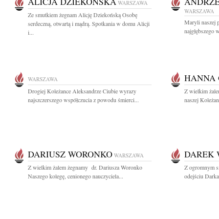
ALICJA DZIEKOŃSKA
ANDRZE
WARSZAWA
WARSZAWA
Ze smutkiem żegnam Alicję Dziekońską Osobę
Maryli naszej p
serdeczną, otwartą i mądrą. Spotkania w domu Alicji
najgłębszego w
i...
HANNA
WARSZAWA
Drogiej Koleżance Aleksandrze Ciubie wyrazy
Z wielkim żal
najszczerszego współczucia z powodu śmierci...
naszej Koleżan
DARIUSZ WORONKO
DAREK
WARSZAWA
Z wielkim żalem żegnamy dr. Dariusza Woronko
Z ogromnym s
Naszego kolegę, cenionego nauczyciela...
odejściu Dark