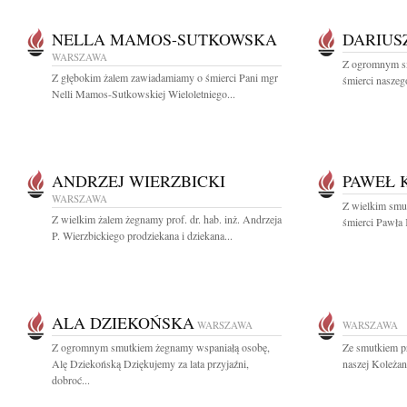
NELLA MAMOS-SUTKOWSKA
DARIUS
WARSZAWA
Z ogromnym s
Z głębokim żalem zawiadamiamy o śmierci Pani mgr
śmierci naszego
Nelli Mamos-Sutkowskiej Wieloletniego...
ANDRZEJ WIERZBICKI
PAWEŁ 
WARSZAWA
Z wielkim smu
Z wielkim żalem żegnamy prof. dr. hab. inż. Andrzeja
śmierci Pawła 
P. Wierzbickiego prodziekana i dziekana...
ALA DZIEKOŃSKA
WARSZAWA
WARSZAWA
Z ogromnym smutkiem żegnamy wspaniałą osobę,
Ze smutkiem p
Alę Dziekońską Dziękujemy za lata przyjaźni,
naszej Koleżan
dobroć...