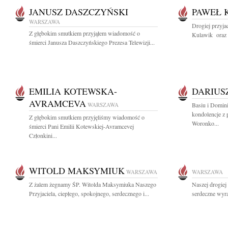
JANUSZ DASZCZYŃSKI
PAWEŁ 
WARSZAWA
Drogiej przyja
Z głębokim smutkiem przyjąłem wiadomość o
Kulawik oraz J
śmierci Janusza Daszczyńskiego Prezesa Telewizji...
EMILIA KOTEWSKA-
DARIUS
AVRAMCEVA
WARSZAWA
Basiu i Domin
kondolencje z
Z głębokim smutkiem przyjęliśmy wiadomość o
Woronko...
śmierci Pani Emilii Kotewskiej-Avramcevej
Członkini...
WITOLD MAKSYMIUK
WARSZAWA
WARSZAWA
Z żalem żegnamy ŚP. Witolda Maksymiuka Naszego
Naszej drogiej
Przyjaciela, ciepłego, spokojnego, serdecznego i...
serdeczne wyra