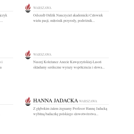
WARSZAWA
jczyk
Odszedł Oldżik Nauczyciel akademicki Człowiek
..
wielu pasji, miłośnik przyrody, podróżnik...
WARSZAWA
 i
Naszej Koleżance Anecie Kawęczyńskiej-Lasoń
a
składamy serdeczne wyrazy współczucia i słowa...
HANNA JADACKA
WARSZAWA
Z głębokim żalem żegnamy Profesor Hannę Jadacką
wybitną badaczkę polskiego słowotwórstwa...