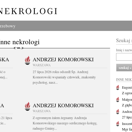
grzebowy
Inne nekrologi
Szukaj
Imię i naz
SKA
ANDRZEJ KOMOROWSKI
WARSZAWA
ść o
27 lipca 2026 roku odszedł Śp. Andrzej
nej...
Komorowski wspaniały człowiek, znakomity
INNE NE
psycholog, nasz...
Eugeni
Z ogro
Małgor
HA
ANDRZEJ KOMOROWSKI
Z głęb
WARSZAWA
Andrz
27 lipc
 21 lipca
Z ogromnym żalem żegnamy Andrzeja
ie...
Komorowskiego naszego serdecznego kolegę,
Inocen
radnego Gminy...
Mgr fa