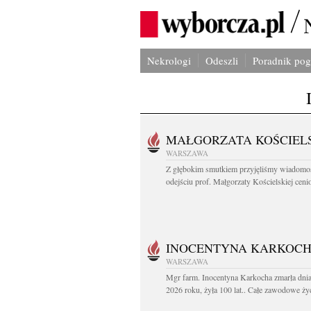
Nekrologi
Odeszli
Poradnik po
MAŁGORZATA KOŚCIEL
WARSZAWA
Z głębokim smutkiem przyjęliśmy wiadomo
odejściu prof. Małgorzaty Kościelskiej cenio
INOCENTYNA KARKOC
WARSZAWA
Mgr farm. Inocentyna Karkocha zmarła dnia
2026 roku, żyła 100 lat.. Całe zawodowe życ