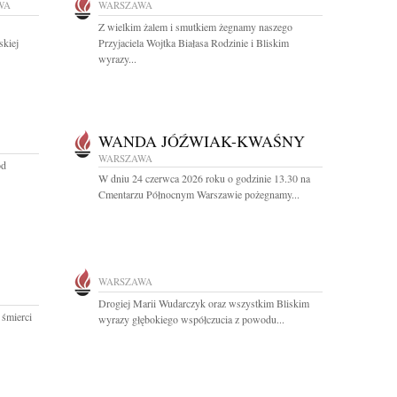
WA
WARSZAWA
Z wielkim żalem i smutkiem żegnamy naszego
skiej
Przyjaciela Wojtka Białasa Rodzinie i Bliskim
wyrazy...
WANDA JÓŹWIAK-KWAŚNY
WARSZAWA
od
W dniu 24 czerwca 2026 roku o godzinie 13.30 na
Cmentarzu Północnym Warszawie pożegnamy...
WARSZAWA
Drogiej Marii Wudarczyk oraz wszystkim Bliskim
 śmierci
wyrazy głębokiego współczucia z powodu...