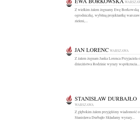
EWA BORKOWSKA
WARSZA
Z wielkim żalem żegnamy Ewę Borkowską
ogrodniczkę, wybitną projektantkę warszaw
zieleni,...
JAN LORENC
WARSZAWA
Z żalem żegnam Janka Lorenca Przyjaciela 
dzieciństwa Rodzinie wyrazy współczucia...
STANISŁAW DURBAJŁO
WARSZAWA
Z głębokim żalem przyjęliśmy wiadomość o
Stanisława Durbajło Składamy wyrazy...