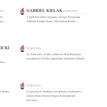
GABRIEL KIELAK
AWA
WARSZAWA
owi
Z głębokim żalem żegnamy naszego Przyjaciela
ca...
Gabriela Kielaka Żonie, Mirosławie Kielak i...
ICKI
WARSZAWA
Sz. Panu prof. dr hab. Adamowi Wierzbickiemu
prorektorowi Polsko-Japońskiej Akademii Technik...
tra...
WARSZAWA
rci Mamy
Z ogromnym smutkiem przyjęliśmy wiadomość o
śmierci Brata Naszej Drogiej Koleżanki lek.
Krystyny...