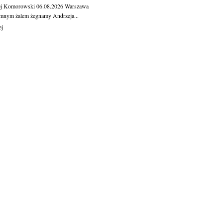
ej Komorowski
06.08.2026
Warszawa
mnym żalem żegnamy Andrzeja...
ej