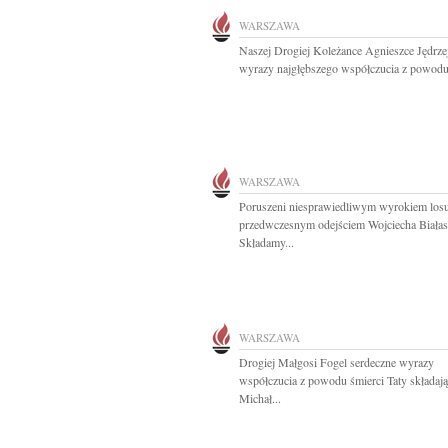
WARSZAWA
Naszej Drogiej Koleżance Agnieszce Jędrze
wyrazy najgłębszego współczucia z powodu.
WARSZAWA
Poruszeni niesprawiedliwym wyrokiem losu
przedwczesnym odejściem Wojciecha Białas
Składamy...
WARSZAWA
Drogiej Małgosi Fogel serdeczne wyrazy
współczucia z powodu śmierci Taty składają
Michał...