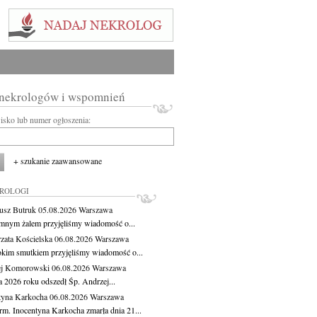
 nekrologów i wspomnień
wisko lub numer ogłoszenia:
+ szukanie zaawansowane
KROLOGI
usz Butruk
05.08.2026
Warszawa
mnym żalem przyjęliśmy wiadomość o...
zata Kościelska
06.08.2026
Warszawa
okim smutkiem przyjęliśmy wiadomość o...
ej Komorowski
06.08.2026
Warszawa
a 2026 roku odszedł Śp. Andrzej...
tyna Karkocha
06.08.2026
Warszawa
rm. Inocentyna Karkocha zmarła dnia 21...