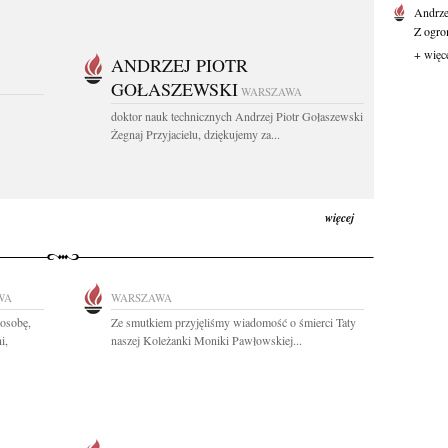
Andrz
Z ogro
+ więc
ANDRZEJ PIOTR
GOŁASZEWSKI
WARSZAWA
doktor nauk technicznych Andrzej Piotr Gołaszewski
Żegnaj Przyjacielu, dziękujemy za...
więcej
WA
WARSZAWA
osobę,
Ze smutkiem przyjęliśmy wiadomość o śmierci Taty
i,
naszej Koleżanki Moniki Pawłowskiej...