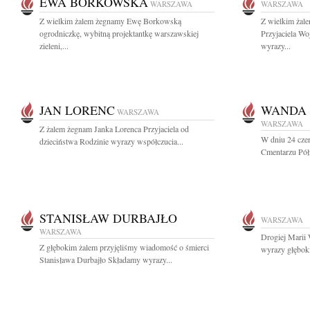
EWA BORKOWSKA
WARSZAWA
WARSZAWA
Z wielkim żalem żegnamy Ewę Borkowską
Z wielkim żal
ogrodniczkę, wybitną projektantkę warszawskiej
Przyjaciela Wo
zieleni,...
wyrazy...
JAN LORENC
WANDA 
WARSZAWA
WARSZAWA
Z żalem żegnam Janka Lorenca Przyjaciela od
W dniu 24 cze
dzieciństwa Rodzinie wyrazy współczucia...
Cmentarzu Pół
STANISŁAW DURBAJŁO
WARSZAWA
WARSZAWA
Drogiej Marii
Z głębokim żalem przyjęliśmy wiadomość o śmierci
wyrazy głębok
Stanisława Durbajło Składamy wyrazy...