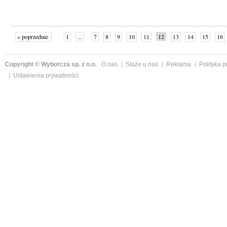
« poprzednie
1
...
7
8
9
10
11
12
13
14
15
16
Copyright © Wyborcza sp. z o.o.
O nas
Staże u nas
Reklama
Polityka 
Ustawienia prywatności