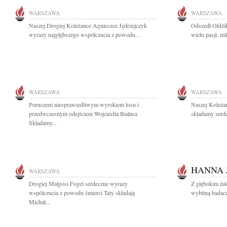
WARSZAWA
WARSZAWA
Naszej Drogiej Koleżance Agnieszce Jędrzejczyk
Odszedł Oldżi
wyrazy najgłębszego współczucia z powodu...
wielu pasji, mi
WARSZAWA
WARSZAWA
Poruszeni niesprawiedliwym wyrokiem losu i
Naszej Koleża
przedwczesnym odejściem Wojciecha Białasa
składamy serde
Składamy...
HANNA 
WARSZAWA
Drogiej Małgosi Fogel serdeczne wyrazy
Z głębokim ża
współczucia z powodu śmierci Taty składają
wybitną badacz
Michał...