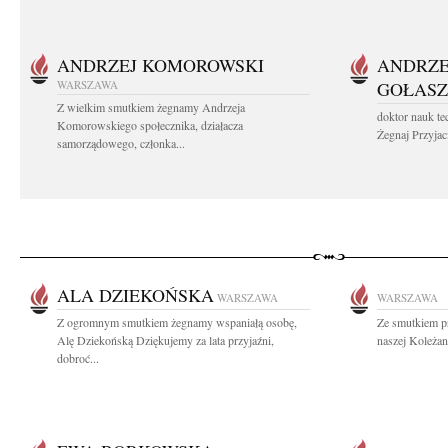
ANDRZEJ KOMOROWSKI
ANDRZE
WARSZAWA
GOŁASZ
Z wielkim smutkiem żegnamy Andrzeja
doktor nauk te
Komorowskiego społecznika, działacza
Żegnaj Przyjaci
samorządowego, członka...
ALA DZIEKOŃSKA
WARSZAWA
WARSZAWA
Z ogromnym smutkiem żegnamy wspaniałą osobę,
Ze smutkiem p
Alę Dziekońską Dziękujemy za lata przyjaźni,
naszej Koleżan
dobroć...