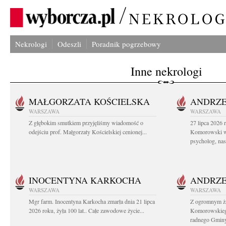
Nekrologi
Odeszli
Poradnik pogrzebowy
Inne nekrologi
MAŁGORZATA KOŚCIELSKA
ANDRZE
WARSZAWA
WARSZAWA
Z głębokim smutkiem przyjęliśmy wiadomość o
27 lipca 2026 
odejściu prof. Małgorzaty Kościelskiej cenionej...
Komorowski ws
psycholog, nasz
INOCENTYNA KARKOCHA
ANDRZE
WARSZAWA
WARSZAWA
Mgr farm. Inocentyna Karkocha zmarła dnia 21 lipca
Z ogromnym ż
2026 roku, żyła 100 lat.. Całe zawodowe życie...
Komorowskiego
radnego Gminy