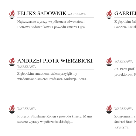
FELIKS SADOWNIK
GABRIE
WARSZAWA
Najszczersze wyrazy współczucia adwokatowi
Z głębokim ża
Piotrowi Sadownikowi z powodu śmierci Ojca...
Gabriela Kiela
ANDRZEJ PIOTR WIERZBICKI
WARSZAWA
WARSZAWA
Sz. Panu prof
Z głębokim smutkiem i żalem przyjęliśmy
prorektorowi P
wiadomość o śmierci Profesora Andrzeja Piotra...
WARSZAWA
WARSZAWA
Profesor Shoshanie Ronen z powodu śmierci Mamy
Z ogromnym s
szczere wyrazy współczucia składają...
śmierci Brata 
Krystyny...